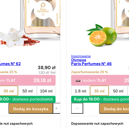
Inspirowane
r
Olympea
fumes N° 62
Paris Perfumes N° 46
38,90
zł
anie 25 %
Zaperfumowanie 25 %
1,30
zł
/ 1ml
29,18
zł
2
dem
7LAT
z kodem
7LAT
30 ml
50 ml
104 ml
1.8 ml
30 ml
50 ml
19:00
- dostawa poniedziałek
Kup do 19:00
- dostawa poni
Dodaj do koszyka
Dodaj do ko
e nut zapachowych
Dopasowanie nut zapachowych