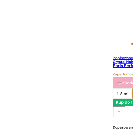
Inspirowane
Crystal Noi
Paris Per
Zaperfumow
z ko
1.8 ml
Kup do 
Dopasowani