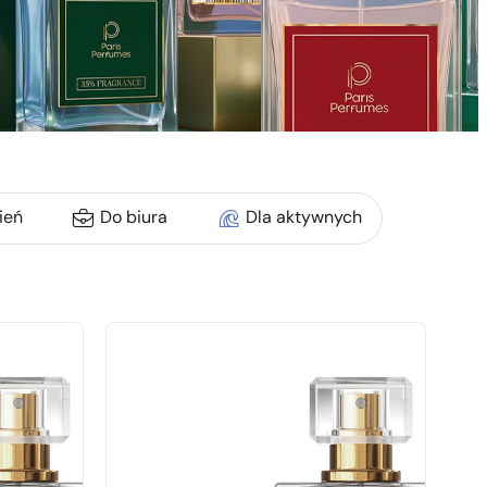
ień
Do biura
Dla aktywnych