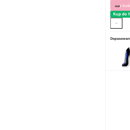
z ko
Kup do 
Dopasowani