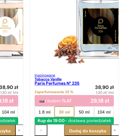
Inspirowane
Tobacco Vanille
Paris Perfumes N° 235
38,90
zł
38,90
zł
Zaperfumowanie 25 %
1,30
zł
/ 1ml
1,30
zł
/ 1ml
9,18
zł
29,18
zł
z kodem
7LAT
104 ml
1.8 ml
30 ml
50 ml
104 ml
edziałek
Kup do 19:00
- dostawa poniedziałek
szyka
Dodaj do koszyka