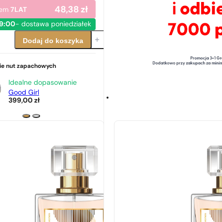
48,38
zł
dem
7LAT
19:00
- dostawa poniedziałek
Dodaj do koszyka
e nut zapachowych
Idealne dopasowanie
Good Girl
399,00
zł