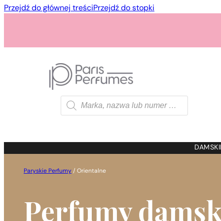
Przejdź do głównej treści
Przejdź do stopki
Wyszukiwarka
produktów
1 - 3 szt.
4 szt. za
1 gros
DAMSKI
Paryskie Perfumy
/
Orientalne
Perfumy damsk