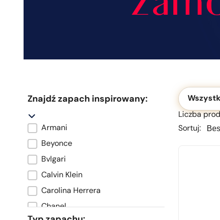
Okolicznoś
Znajdź zapach inspirowany:
Wszystk
Liczba prod
Sortu
Sortu
Armani
Sortuj:
Marka oryginału
Beyonce
Bvlgari
Calvin Klein
Carolina Herrera
Chanel
Typ zapachu: