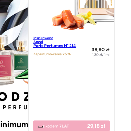
Inspirowane
Angel
Paris Perfumes N° 214
38,90
zł
Zaperfumowanie 25 %
1,30
zł
/ 1ml
29,18
zł
z kodem
7LAT