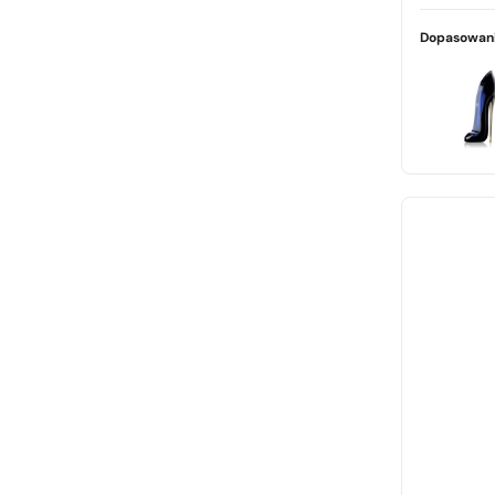
Marc Jacobs
świeży
Michael Kors
Dopasowani
Paco Rabanne
Prada
Thierry Mugler
Tom Ford
Versace
Viktor & Rolf
Xerjoff
Yves Saint Laurent