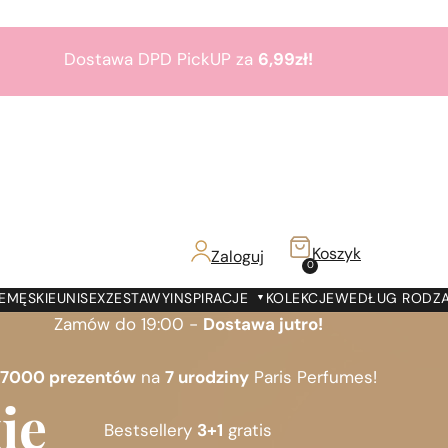
Dostawa DPD PickUP za
6,99zł!
Zamów do 19:00 -
Dostawa jutro!
7000 prezentów
na
7 urodziny
Paris Perfumes!
Bestsellery
3+1
gratis
Koszyk
Zaloguj
z!
0
Dostawa DPD PickUP za
6,99zł!
E
MĘSKIE
UNISEX
ZESTAWY
INSPIRACJE
KOLEKCJE
WEDŁUG RODZ
Zamów do 19:00 -
Dostawa jutro!
7000 prezentów
na
7 urodziny
Paris Perfumes!
ie
Bestsellery
3+1
gratis