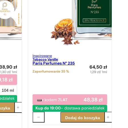
Inspirowane
Tobacco Vanille
Paris Perfumes N° 235
38,90
zł
64,50
zł
Zaperfumowanie 35 %
1,30
zł
/ 1ml
1,29
zł
/ 1ml
9,18
zł
104 ml
edziałek
48,38
zł
z kodem
7LAT
szyka
Kup do 19:00
- dostawa poniedziałek
Dodaj do koszyka