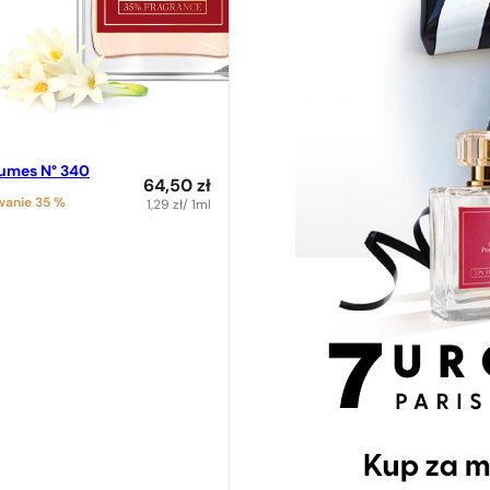
fumes N° 340
64,50
zł
anie 35 %
1,29
zł
/ 1ml