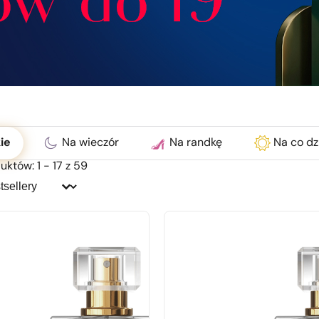
ć
ie
Na wieczór
Na randkę
Na co dz
uktów: 1 - 17 z 59
j:
j: