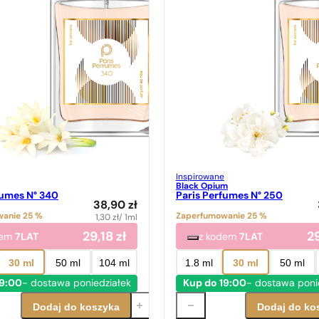
Inspirowane
Black Opium
fumes N° 340
Paris Perfumes N° 250
38,90
zł
anie 25 %
Zaperfumowanie 25 %
1,30
zł
/ 1ml
29,18
zł
2
dem
7LAT
z kodem
7LAT
30 ml
50 ml
104 ml
1.8 ml
30 ml
50 ml
19:00
- dostawa poniedziałek
Kup do 19:00
- dostawa poni
Dodaj do koszyka
Dodaj do ko