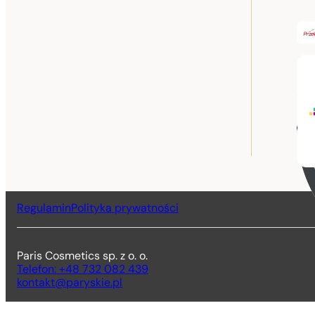
Regulamin
Polityka prywatności
Paris Cosmetics sp. z o. o.
Telefon: +48 732 082 439
kontakt@paryskie.pl