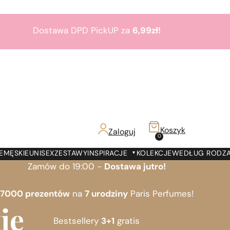
Dostawa DPD PickUP za
6,99zł!
Zamów do 19:00 -
Dostawa jutro!
7000 prezentów
na
7 urodziny
Paris Perfumes!
Bestsellery
3+1
gratis
Koszyk
Zaloguj
z!
0
Dostawa DPD PickUP za
6,99zł!
E
MĘSKIE
UNISEX
ZESTAWY
INSPIRACJE
KOLEKCJE
WEDŁUG RODZ
Zamów do 19:00 -
Dostawa jutro!
7000 prezentów
na
7 urodziny
Paris Perfumes!
ie
Bestsellery
3+1
gratis