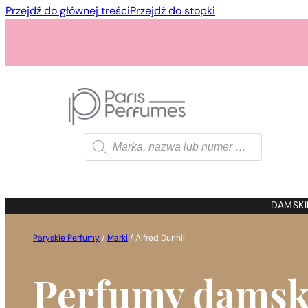
Przejdź do głównej treści
Przejdź do stopki
Wyszukiwarka
produktów
1 - 3 szt.
4 szt. za
1 gros
DAMSKI
Paryskie Perfumy
/
Marki
/
Alfred Dunhill
Perfumy damsk