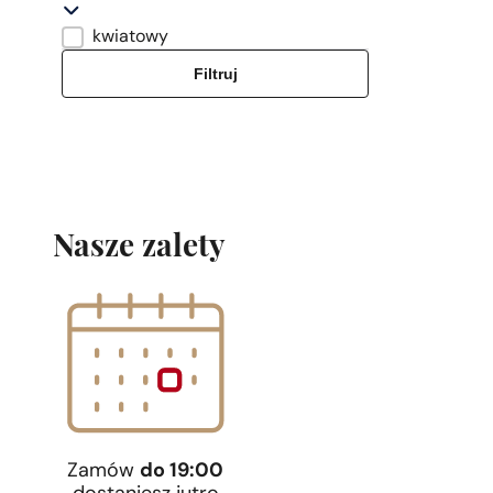
kwiatowy
Typ zapachu
Filtruj
Nasze zalety
Zamów
do 19:00