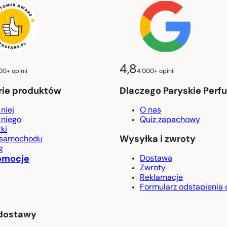
4,8
00+ opinii
4 000+ opinii
rie produktów
Dlaczego Paryskie Perf
 niej
O nas
 niego
Quiz zapachowy
ki
Wysyłka i zwroty
 samochodu
g
omocje
Dostawa
Zwroty
Reklamacje
Formularz odstapienia
dostawy