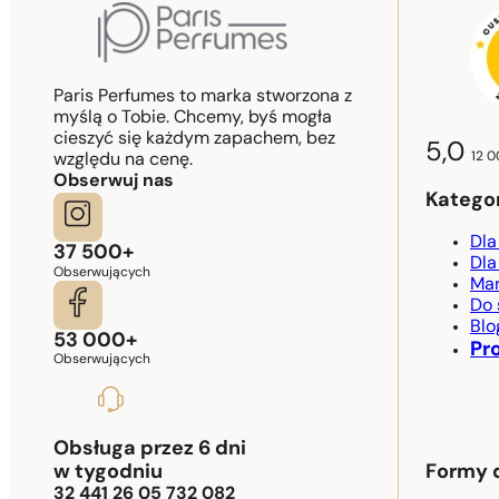
Paris Perfumes to marka stworzona z
myślą o Tobie. Chcemy, byś mogła
cieszyć się każdym zapachem, bez
5,0
12 0
względu na cenę.
Obserwuj nas
Katego
Dla
37 500+
Dla
Obserwujących
Mar
Do
Blo
53 000+
Pr
Obserwujących
Obsługa przez 6 dni
w tygodniu
Formy 
32 441 26 05 732 082