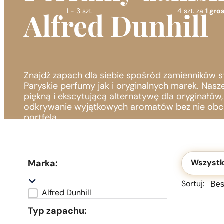
1 - 3 szt.
4 szt. za
1 gros
Alfred Dunhill
Znajdź zapach dla siebie spośród zamienników 
Paryskie perfumy jak i oryginalnych marek. Nasz
piękną i ekscytującą alternatywę dla oryginałów
odkrywanie wyjątkowych aromatów bez nie obc
portfela.
Okolicznoś
Marka:
Wszystk
Sortu
Sortu
Sortuj:
Alfred Dunhill
Marka
Typ zapachu: