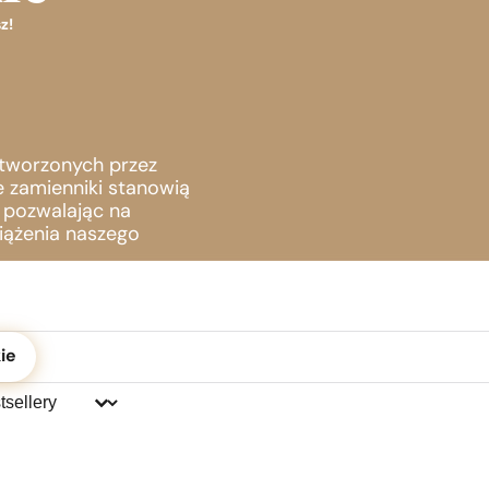
z!
stworzonych przez
e zamienniki stanowią
, pozwalając na
iążenia naszego
ć
ie
j:
j: