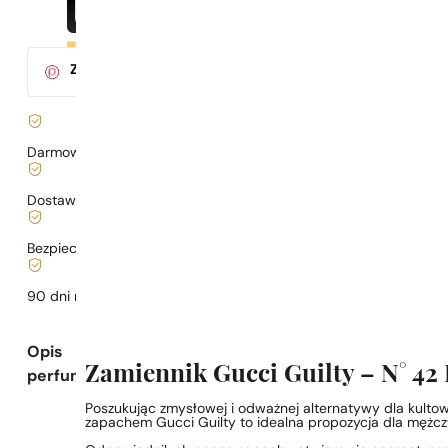
Za zakup tego produktu
otrzymasz
3
pkt.
w klubie Parys
Darmowa dostawa już
od 199 zł
Dostawa już
od 6,99 zł
.
Bezpieczne zakupy i płatności
90 dni na
przetestowanie
zapachu
Opis
Zamiennik Gucci Guilty – N° 42
perfum
Poszukując zmysłowej i odważnej alternatywy dla kulto
zapachem Gucci Guilty to idealna propozycja dla mężcz