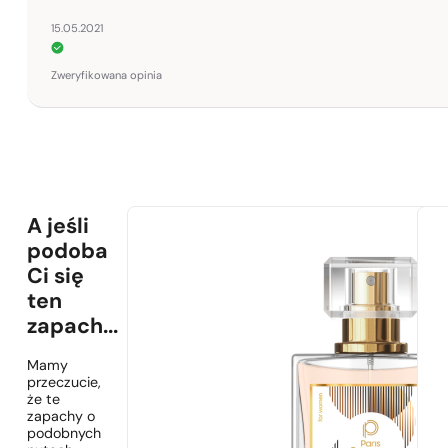
15.05.2021
Zweryfikowana opinia
A jeśli
podoba
Ci się
ten
zapach...
Mamy
przeczucie,
że te
zapachy o
podobnych