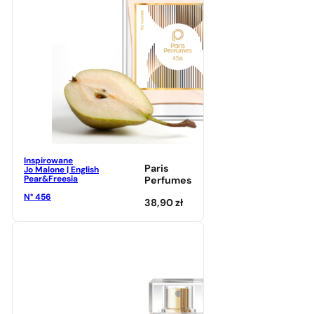
Inspirowane
Paris
Jo Malone | English
Pear&Freesia
Perfumes
N° 456
38,90
zł