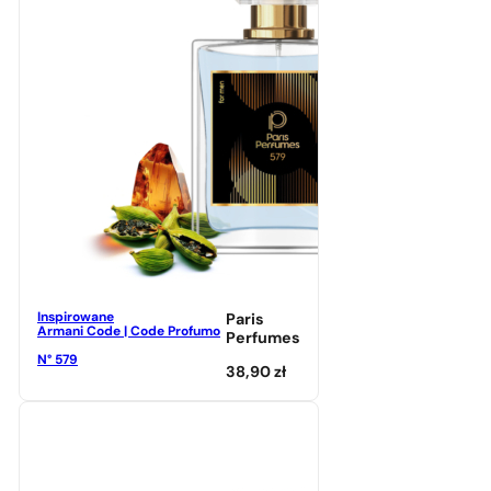
Inspirowane
Paris
Armani Code | Code Profumo
Perfumes
N° 579
38,90
zł