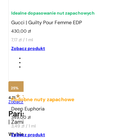
Idealne dopasowanie nut zapachowych
Gucci | Guilty Pour Femme EDP
430,00
zł
7,17 zł / 1 ml
1 - 3 szt.
4 szt. za
1 grosz!
Zobacz produkt
25%
4.71
Podobne nuty zapachowe
Zobacz opinie
Deep Euphoria
Paris Perfumes N° 42 -
25
%
349,00
zł
| Zamiennik
Gucci
Guilty Pour Femme
3,49 zł / 1 ml
Wybierz pojemność:
Zobacz produkt