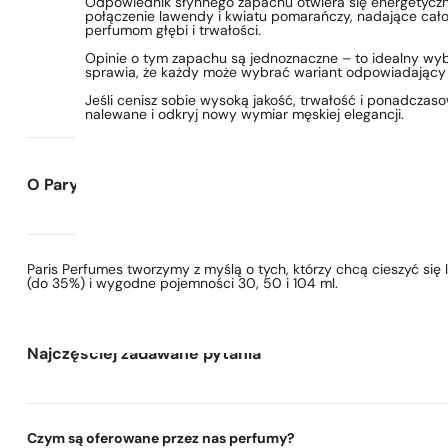
Odpowiednik słynnego zapachu otwiera się energetyczn
połączenie lawendy i kwiatu pomarańczy, nadające całoś
perfumom głębi i trwałości.
Opinie o tym zapachu są jednoznaczne – to idealny wyb
sprawia, że każdy może wybrać wariant odpowiadający
Jeśli cenisz sobie wysoką jakość, trwałość i ponadcza
nalewane i odkryj nowy wymiar męskiej elegancji.
O Paryskie Perfumy
Paris Perfumes tworzymy z myślą o tych, którzy chcą cieszyć si
(do 35%) i wygodne pojemności 30, 50 i 104 ml.
Najczęściej zadawane pytania
Czym są oferowane przez nas perfumy?