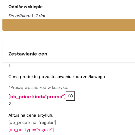
Odbiór w sklepie
Do odbioru 1-2 dni
Zestawienie cen
Cena produktu po zastosowaniu kodu zniżkowego
*Proszę wpisać kod w koszyku.
i
[bb_price kind="promo"]
Aktualna cena artykułu
[bb_price kind="regular"]
[bb_pct type="regular"]