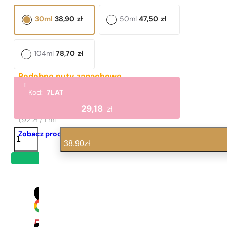
30ml
38,90
zł
50ml
47,50
zł
104ml
78,70
zł
Podobne nuty zapachowe
i
Intense
Kod:
7LAT
230,00
zł
29,18
zł
1,92 zł / 1 ml
ilość
Zobacz produkt
N°
38,90
zł
42