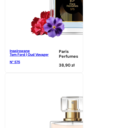
Inspirowane
Paris
Tom Ford | Oud Voyager
Perfumes
N° 575
38,90
zł