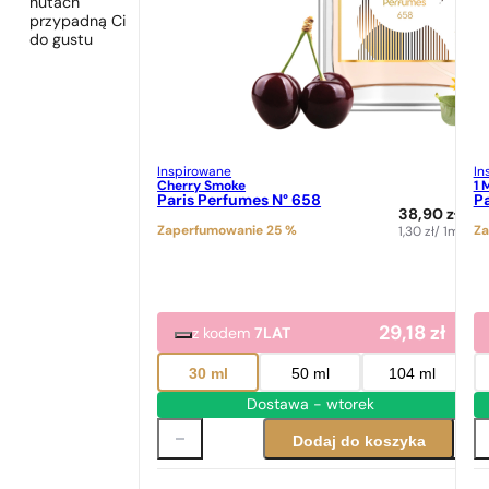
nutach
przypadną Ci
do gustu
Inspirowane
In
Cherry Smoke
1 
Paris Perfumes N° 658
Pa
38,90
zł
Zaperfumowanie 25 %
Za
1,30
zł
/ 1ml
29,18
zł
z kodem
7LAT
30 ml
50 ml
104 ml
Dostawa - wtorek
Dodaj do koszyka