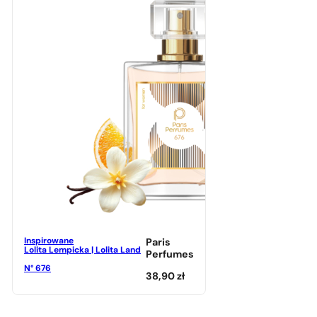
Inspirowane
Paris
Lolita Lempicka | Lolita Land
Perfumes
N° 676
38,90
zł