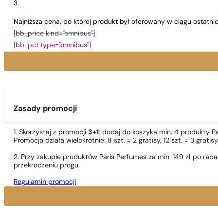
Najniższa cena, po której produkt był oferowany w ciągu ostatn
[bb_price kind="omnibus"]
[bb_pct type="omnibus"]
Zasady promocji
1. Skorzystaj z promocji
3+1
: dodaj do koszyka min. 4 produkty P
Promocja działa wielokrotnie: 8 szt. = 2 gratisy, 12 szt. = 3 gra
2. Przy zakupie produktów Paris Perfumes za min. 149 zł po r
przekroczeniu progu.
Regulamin promocji