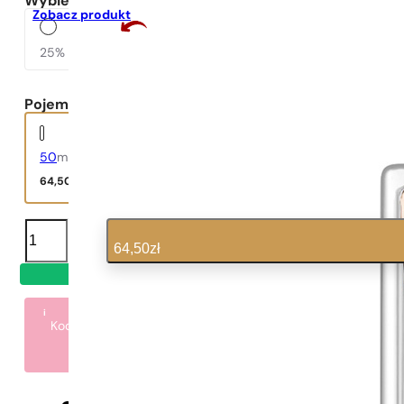
Wybierz zaperfumowanie
Zobacz produkt
Mocniejszy i dłużej
wyczuwalny zapach
25%
35%
Pojemność:
50
ml
64,50
zł
ilość
N°
64,50
zł
58
i
Kod:
7LAT