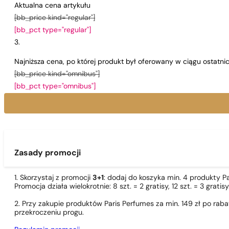
Aktualna cena artykułu
[bb_price kind="regular"]
[bb_pct type="regular"]
Najniższa cena, po której produkt był oferowany w ciągu ostatn
[bb_price kind="omnibus"]
[bb_pct type="omnibus"]
Zasady promocji
1. Skorzystaj z promocji
3+1
: dodaj do koszyka min. 4 produkty P
Promocja działa wielokrotnie: 8 szt. = 2 gratisy, 12 szt. = 3 gra
2. Przy zakupie produktów Paris Perfumes za min. 149 zł po r
przekroczeniu progu.