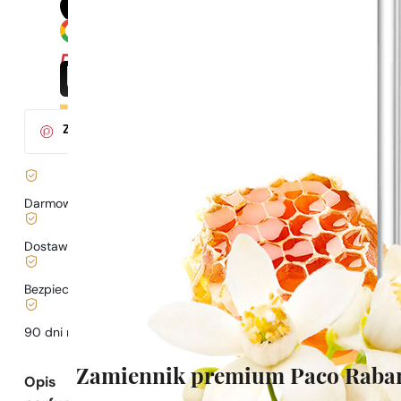
Za zakup tego produktu
otrzymasz
6
pkt.
w klubie Parys
Darmowa dostawa już
od 199 zł
Dostawa już
od 6,99 zł
.
Bezpieczne zakupy i płatności
90 dni na
przetestowanie
zapachu
Zamiennik premium Paco Rabann
Opis