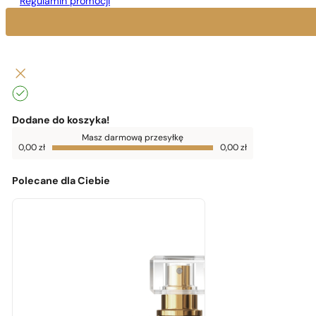
Regulamin promocji
Dodane do koszyka!
Do
Masz darmową przesyłkę
darmowej
0,00
zł
0,00
zł
dostawy
brakuje
0,00
zł
Polecane dla Ciebie