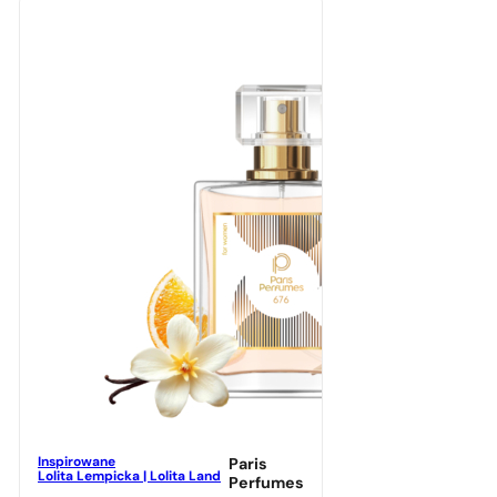
Inspirowane
Paris
Lolita Lempicka | Lolita Land
Perfumes