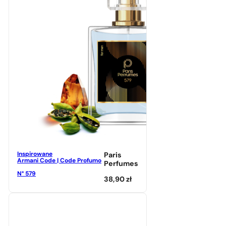
Inspirowane
Paris
Armani Code | Code Profumo
Perfumes
N° 579
38,90
zł