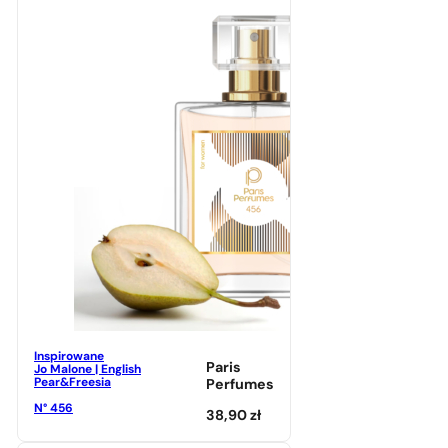
Inspirowane
Paris
Jo Malone | English
Pear&Freesia
Perfumes
N° 456
38,90
zł