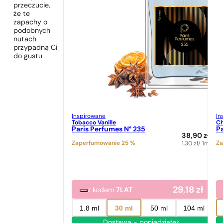
przeczucie,
że te
zapachy o
podobnych
nutach
przypadną Ci
do gustu
Inspirowane
In
Tobacco Vanille
Ch
Paris Perfumes N° 235
Pa
38,90
zł
Zaperfumowanie 25 %
Za
1,30
zł
/ 1ml
29,18
zł
z kodem
7LAT
1.8 ml
30 ml
50 ml
104 ml
Dostawa - poniedziałek