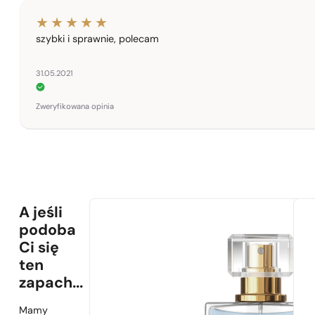
szybki i sprawnie, polecam
31.05.2021
Zweryfikowana opinia
A jeśli
podoba
Ci się
ten
zapach...
Mamy