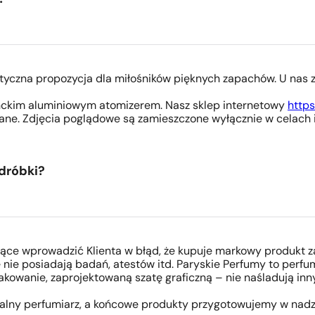
ktyczna propozycja dla miłośników pięknych zapachów. U nas
anckim aluminiowym atomizerem. Nasz sklep internetowy
https
ane. Zdjęcia poglądowe są zamieszczone wyłącznie w celac
dróbki?
ające wprowadzić Klienta w błąd, że kupuje markowy produkt z
e nie posiadają badań, atestów itd. Paryskie Perfumy to perf
pakowanie, zaprojektowaną szatę graficzną – nie naśladują in
alny perfumiarz, a końcowe produkty przygotowujemy w nadz