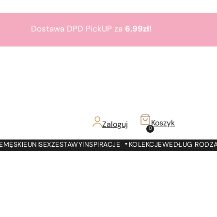
Dostawa DPD PickUP za
6,99zł!
Zamów do 19:00 -
Dostawa jutro!
7000 prezentów
na
7 urodziny
Paris Perfumes!
Bestsellery
3+1
gratis
Koszyk
Zaloguj
z!
0
Dostawa DPD PickUP za
6,99zł!
E
MĘSKIE
UNISEX
ZESTAWY
INSPIRACJE
KOLEKCJE
WEDŁUG RODZ
Zamów do 19:00 -
Dostawa jutro!
7000 prezentów
na
7 urodziny
Paris Perfumes!
Bestsellery
3+1
gratis