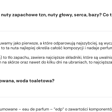
nuty zapachowe tzn, nuty głowy, serca, bazy? Co 
wamy jako pierwsze, a które odparowują najszybciej, są wyc
o ta nuta najlepiej określa całość kompozycji i nadaje perfu
o tło zapachu, zawiera najcięższe składniki, które są uwalnia
 na skórze oraz nawet do kilku dni na ubraniach, to najcięższ
mowana, woda toaletowa?
fumowane – eau de parfum – ”edp” o zawartości komponentó