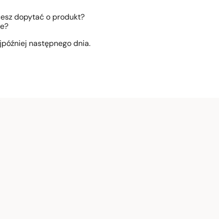
z!
cesz dopytać o produkt?
ie?
później następnego dnia.