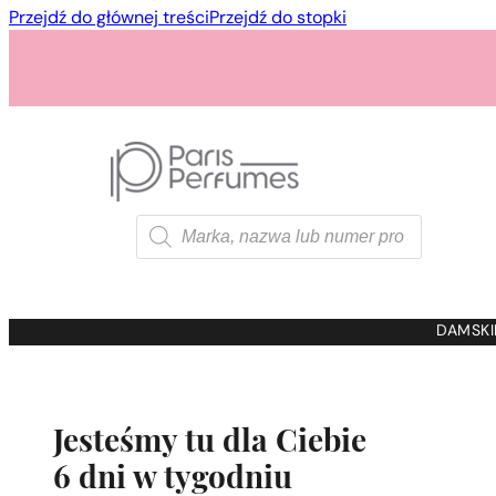
Przejdź do głównej treści
Przejdź do stopki
Wyszukiwarka
produktów
1 - 3 szt.
4 szt. za
1 gros
DAMSKI
Jesteśmy tu dla Ciebie
6 dni w tygodniu