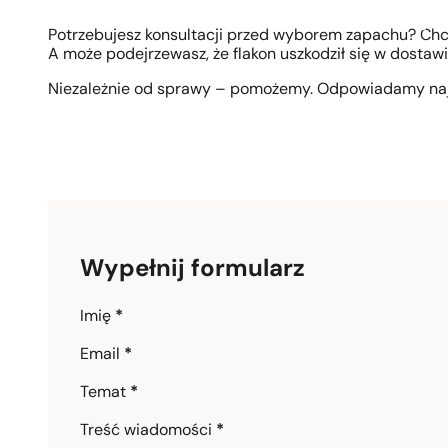
1 - 3 szt.
4 szt. za
1 gros
Potrzebujesz konsultacji przed wyborem zapachu? Ch
A może podejrzewasz, że flakon uszkodził się w dostaw
Niezależnie od sprawy – pomożemy. Odpowiadamy naj
Wypełnij formularz
Section
Imię
*
Email
*
Temat
*
Treść wiadomości
*