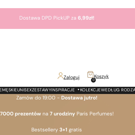
Dostawa DPD PickUP za
6,99zł!
Zamów do 19:00 -
Dostawa jutro!
7000 prezentów
na
7 urodziny
Paris Perfumes!
Bestsellery
3+1
gratis
Koszyk
Zaloguj
z!
0
Dostawa DPD PickUP za
6,99zł!
E
MĘSKIE
UNISEX
ZESTAWY
INSPIRACJE
KOLEKCJE
WEDŁUG RODZ
Zamów do 19:00 -
Dostawa jutro!
7000 prezentów
na
7 urodziny
Paris Perfumes!
Bestsellery
3+1
gratis