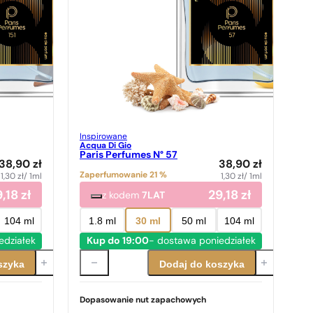
Inspirowane
Acqua Di Gio
Paris Perfumes N° 57
38,90
zł
38,90
zł
Zaperfumowanie 21 %
1,30
zł
/ 1ml
1,30
zł
/ 1ml
9,18
zł
29,18
zł
z kodem
7LAT
104 ml
1.8 ml
30 ml
50 ml
104 ml
edziałek
Kup do 19:00
- dostawa poniedziałek
szyka
Dodaj do koszyka
Dopasowanie nut zapachowych