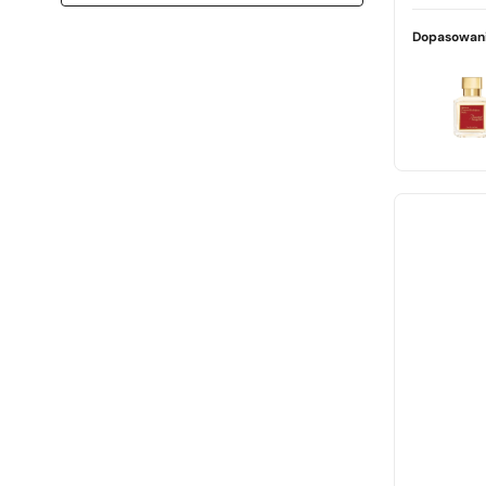
Hugo Boss
pudrowy
Jean Paul Gaultier
Dopasowani
skórzany
Jo Malone
słodki
Joop
świeży
Kenzo
szyprowy
Lacoste
waniliowy
Lalique
zielony
Maison Francis Kurkdjian
ziołowy
Mercedes Benz
Paco Rabanne
Prada
Thierry Mugler
Tom Ford
Valentino