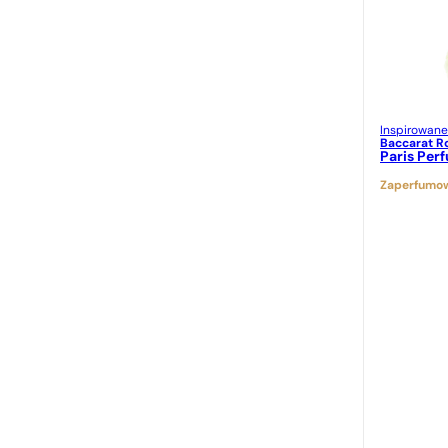
Versace
Yves Saint Laurent
Inspirowane
Baccarat R
Paris Per
Zaperfumow