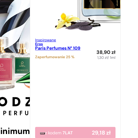
Inspirowane
Eros
Paris Perfumes N° 109
38,90
zł
Zaperfumowanie 25 %
1,30
zł
/ 1ml
29,18
zł
z kodem
7LAT