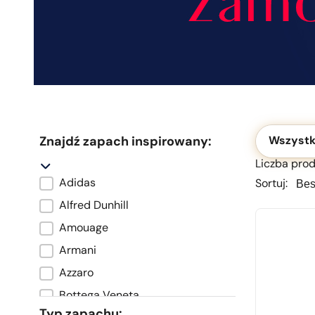
Okolicznoś
Znajdź zapach inspirowany:
Wszystk
Liczba produ
Sortu
Sortu
Adidas
Sortuj:
Marka oryginału
Alfred Dunhill
Amouage
Armani
Azzaro
Bottega Veneta
Typ zapachu: