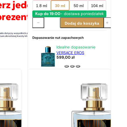
1.8 ml
30 ml
50 ml
104 ml
Kup do 19:00
- dostawa poniedziałek
Dodaj do koszyka
Dopasowanie nut zapachowych
Idealne dopasowanie
VERSACE EROS
599,00
zł