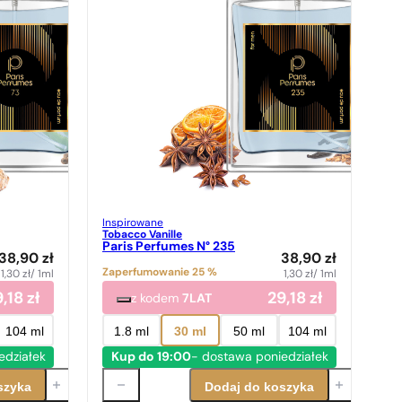
Inspirowane
Tobacco Vanille
Paris Perfumes N° 235
38,90
zł
38,90
zł
Zaperfumowanie 25 %
1,30
zł
/ 1ml
1,30
zł
/ 1ml
9,18
zł
29,18
zł
z kodem
7LAT
104 ml
1.8 ml
30 ml
50 ml
104 ml
edziałek
Kup do 19:00
- dostawa poniedziałek
szyka
Dodaj do koszyka