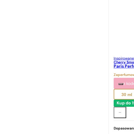
Inspirowane
Cherry Smo
Paris Per
Zaperfumow
z ko
30 ml
Kup do 
Dopasowani