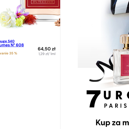
ouge 540
fumes N° 608
64,50
zł
anie 35 %
1,29
zł
/ 1ml