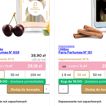
Inspirowane
ke
1 Million
fumes N° 658
Paris Perfumes N° 151
38,90
zł
anie 25 %
Zaperfumowanie 25 %
1,30
zł
/ 1ml
29,18
zł
2
dem
7LAT
z kodem
7LAT
50 ml
104 ml
1.8 ml
30 ml
50 ml
19:00
- dostawa poniedziałek
Kup do 19:00
- dostawa poni
Dodaj do koszyka
Dodaj do ko
e nut zapachowych
Dopasowanie nut zapachowych