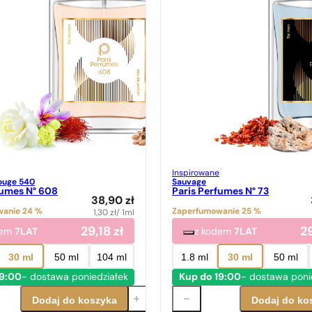
Inspirowane
ouge 540
Sauvage
fumes N° 608
Paris Perfumes N° 73
38,90
zł
anie 24 %
Zaperfumowanie 25 %
1,30
zł
/ 1ml
29,18
zł
2
dem
7LAT
z kodem
7LAT
30 ml
50 ml
104 ml
1.8 ml
30 ml
50 ml
19:00
- dostawa poniedziałek
Kup do 19:00
- dostawa poni
Dodaj do koszyka
Dodaj do ko