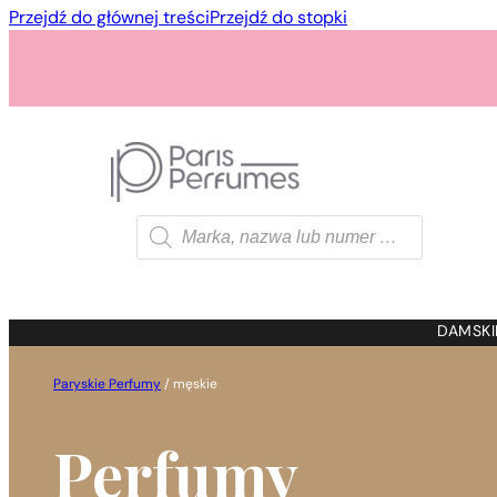
Przejdź do głównej treści
Przejdź do stopki
Wyszukiwarka
produktów
1 - 3 szt.
4 szt. za
1 gros
DAMSKI
Paryskie Perfumy
/
męskie
Perfumy