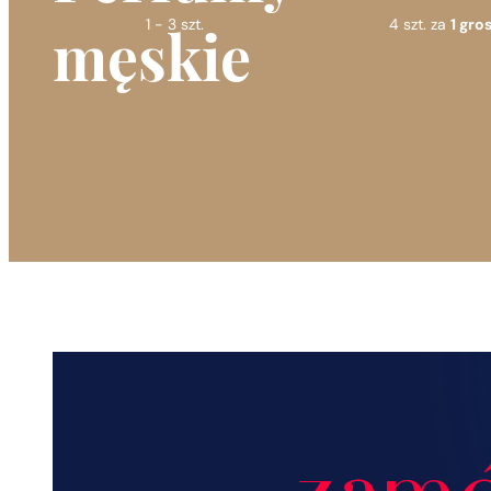
1 - 3 szt.
4 szt. za
1 gros
męskie