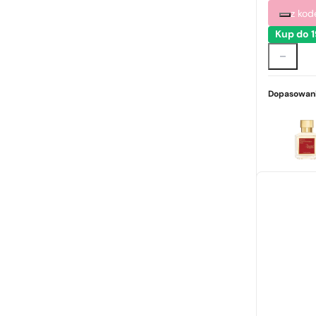
z ko
Kup do 
Dopasowani