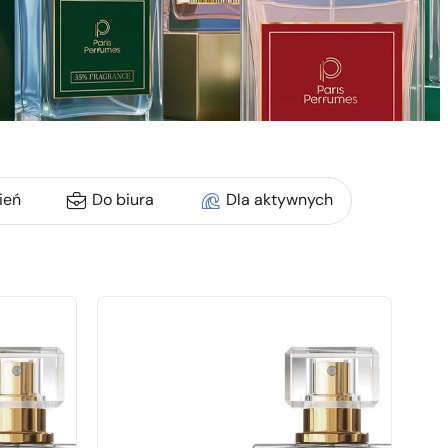
ień
Do biura
Dla aktywnych