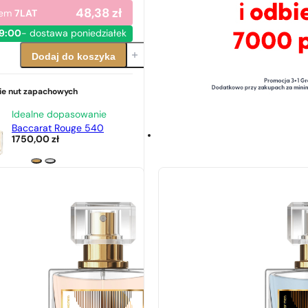
48,38
zł
dem
7LAT
19:00
- dostawa poniedziałek
Dodaj do koszyka
e nut zapachowych
Idealne dopasowanie
Baccarat Rouge 540
1750,00
zł