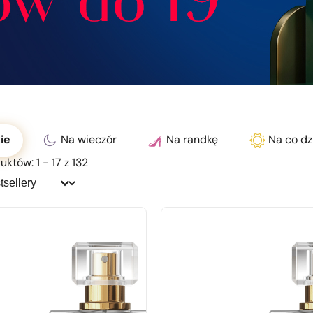
ć
ie
Na wieczór
Na randkę
Na co dz
któw: 1 - 17 z 132
j:
j: