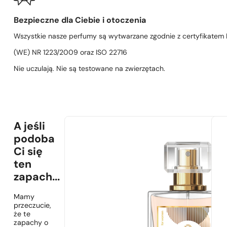
Bezpieczne dla Ciebie i otoczenia
Wszystkie nasze perfumy są wytwarzane zgodnie z certyfikatem D
(WE) NR 1223/2009 oraz ISO 22716
Nie uczulają. Nie są testowane na zwierzętach.
A jeśli
podoba
Ci się
ten
zapach...
Mamy
przeczucie,
że te
zapachy o