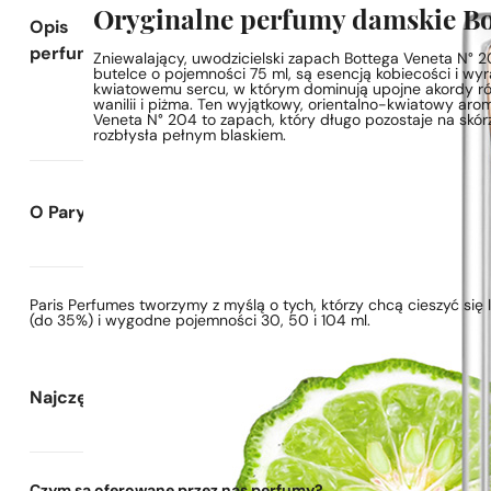
Oryginalne perfumy damskie Bot
Opis
perfum
Zniewalający, uwodzicielski zapach Bottega Veneta N° 2
butelce o pojemności 75 ml, są esencją kobiecości i wyra
kwiatowemu sercu, w którym dominują upojne akordy róż
wanilii i piżma. Ten wyjątkowy, orientalno-kwiatowy ar
Veneta N° 204 to zapach, który długo pozostaje na skórz
rozbłysła pełnym blaskiem.
O Paryskie Perfumy
Paris Perfumes tworzymy z myślą o tych, którzy chcą cieszyć si
(do 35%) i wygodne pojemności 30, 50 i 104 ml.
Najczęściej zadawane pytania