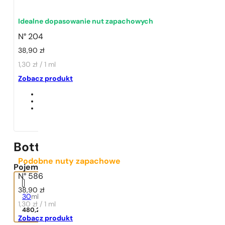
Idealne dopasowanie nut zapachowych
N° 204
38,90
zł
1,30 zł / 1 ml
1 - 3 szt.
4 szt. za
1 grosz!
Zobacz produkt
Bottega Veneta EDP
Podobne nuty zapachowe
Pojemność:
N° 586
38,90
zł
30
ml
1,30 zł / 1 ml
480,20
zł
Zobacz produkt