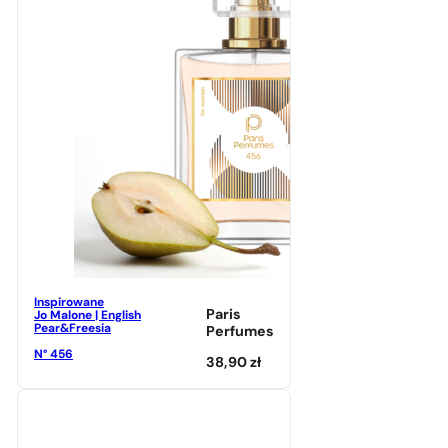
Inspirowane
Paris
Jo Malone | English
Pear&Freesia
Perfumes
N° 456
38,90
zł