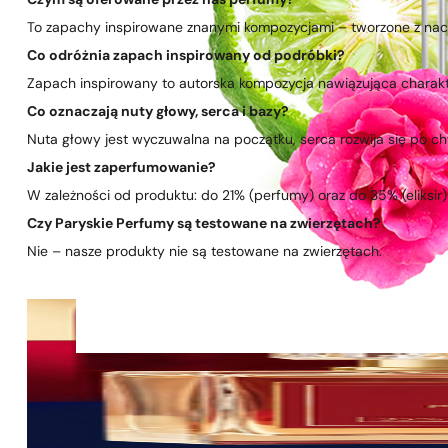
Czym są oferowane przez nas perfumy?
To zapachy inspirowane znanymi kompozycjami – tworzone z nacis
Co odróżnia zapach inspirowany od podróbki?
Zapach inspirowany to autorska kompozycja nawiązująca charakte
Co oznaczają nuty głowy, serca i bazy?
Nuta głowy jest wyczuwalna na początku, serca rozwija się po chwi
Jakie jest zaperfumowanie?
W zależności od produktu: do 21% (perfumy) oraz do 35% (eliksir)
Czy Paryskie Perfumy są testowane na zwierzętach?
Nie – nasze produkty nie są testowane na zwierzętach.