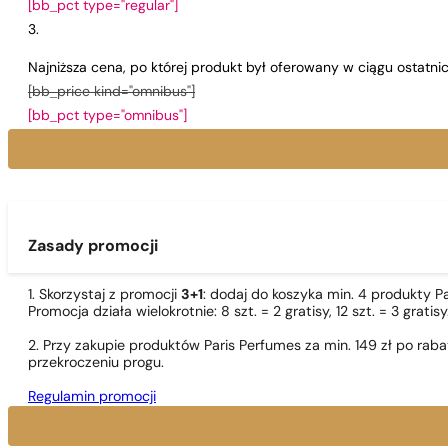
[bb_pct type="regular"]
Najniższa cena, po której produkt był oferowany w ciągu ostatn
[bb_price kind="omnibus"]
[bb_pct type="omnibus"]
Zasady promocji
1. Skorzystaj z promocji
3+1
: dodaj do koszyka min. 4 produkty P
Promocja działa wielokrotnie: 8 szt. = 2 gratisy, 12 szt. = 3 gra
2. Przy zakupie produktów Paris Perfumes za min. 149 zł po r
przekroczeniu progu.
Regulamin promocji