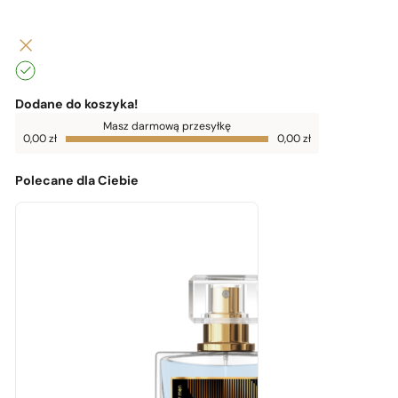
Dodane do koszyka!
Do
Masz darmową przesyłkę
darmowej
0,00
zł
0,00
zł
dostawy
brakuje
0,00
zł
Polecane dla Ciebie