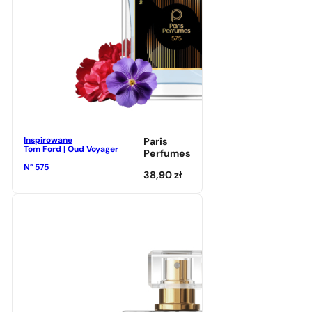
Inspirowane
Paris
Tom Ford | Oud Voyager
Perfumes
N° 575
38,90
zł