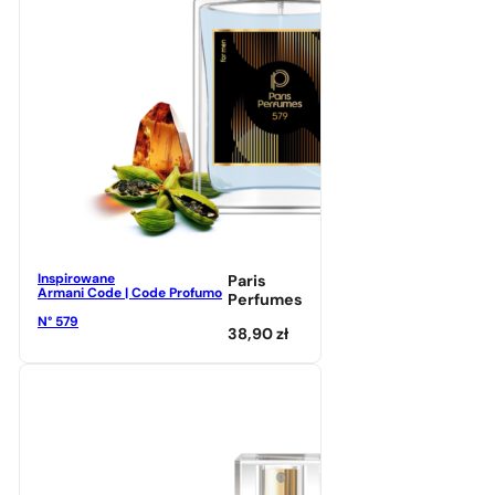
Inspirowane
Paris
Armani Code | Code Profumo
Perfumes
N° 579
38,90
zł