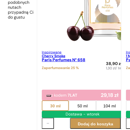
podobnych
nutach
przypadną Ci
do gustu
Inspirowane
In
Cherry Smoke
1 
Paris Perfumes N° 658
Pa
38,90
zł
Zaperfumowanie 25 %
Za
1,30
zł
/ 1ml
29,18
zł
z kodem
7LAT
30 ml
50 ml
104 ml
Dostawa - wtorek
Dodaj do koszyka