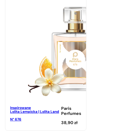
Inspirowane
Paris
Lolita Lempicka | Lolita Land
Perfumes
N° 676
38,90
zł