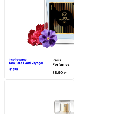
Inspirowane
Paris
Tom Ford | Oud Voyager
Perfumes
N° 575
38,90
zł