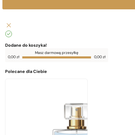
Dodane do koszyka!
Do
Masz darmową przesyłkę
darmowej
0,00
zł
0,00
zł
dostawy
brakuje
0,00
zł
Polecane dla Ciebie