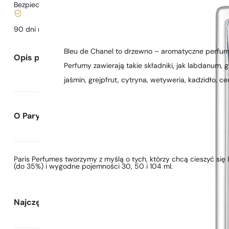
Bezpieczne zakupy i płatności
90 dni na
przetestowanie
zapachu
Bleu de Chanel to drzewno – aromatyczne perfum
Opis perfum
Perfumy zawierają takie składniki, jak labdanum, 
jaśmin, grejpfrut, cytryna, wetyweria, kadzidło, ce
O Paryskie Perfumy
Paris Perfumes tworzymy z myślą o tych, którzy chcą cieszyć si
(do 35%) i wygodne pojemności 30, 50 i 104 ml.
Najczęściej zadawane pytania