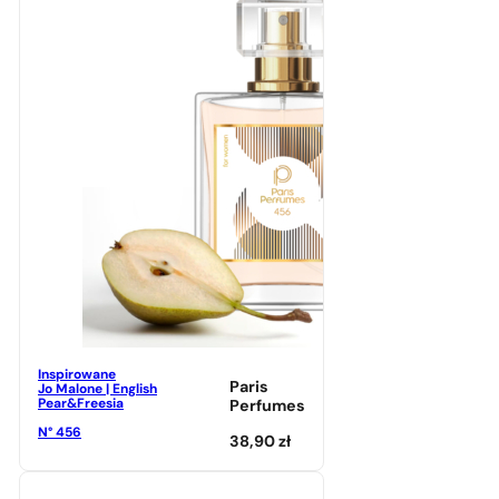
Inspirowane
Paris
Jo Malone | English
Pear&Freesia
Perfumes
N° 456
38,90
zł