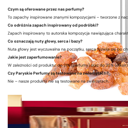
Czym są oferowane przez nas perfumy?
To zapachy inspirowane znanymi kompozycjami – tworzone z nacis
Co odróżnia zapach inspirowany od podróbki?
Zapach inspirowany to autorska kompozycja nawiązująca charakte
Co oznaczają nuty głowy, serca i bazy?
Nuta głowy jest wyczuwalna na początku, serca rozwija się po chwi
Jakie jest zaperfumowanie?
W zależności od produktu: do 21% (perfumy) oraz do 35% (eliksir)
Czy Paryskie Perfumy są testowane na zwierzętach?
Nie – nasze produkty nie są testowane na zwierzętach.