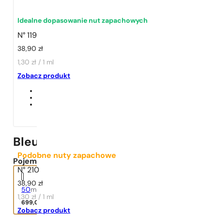
Idealne dopasowanie nut zapachowych
N° 119
38,90
zł
1,30 zł / 1 ml
1 - 3 szt.
4 szt. za
1 grosz!
Zobacz produkt
Bleu De Chanel Edp
Podobne nuty zapachowe
Pojemność:
N° 210
38,90
zł
50
ml
1,30 zł / 1 ml
699,00
zł
Zobacz produkt