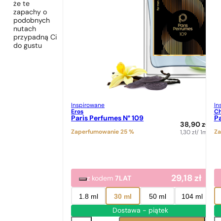
że te
zapachy o
podobnych
nutach
przypadną Ci
do gustu
Inspirowane
In
Eros
Ch
Paris Perfumes N° 109
Pa
38,90
zł
Zaperfumowanie 25 %
Za
1,30
zł
/ 1ml
29,18
zł
z kodem
7LAT
1.8 ml
30 ml
50 ml
104 ml
Dostawa - piątek