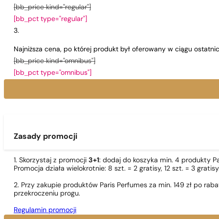
[bb_price kind="regular"]
[bb_pct type="regular"]
Najniższa cena, po której produkt był oferowany w ciągu ostatn
[bb_price kind="omnibus"]
[bb_pct type="omnibus"]
Zasady promocji
1. Skorzystaj z promocji
3+1
: dodaj do koszyka min. 4 produkty P
Promocja działa wielokrotnie: 8 szt. = 2 gratisy, 12 szt. = 3 gra
2. Przy zakupie produktów Paris Perfumes za min. 149 zł po r
przekroczeniu progu.
Regulamin promocji