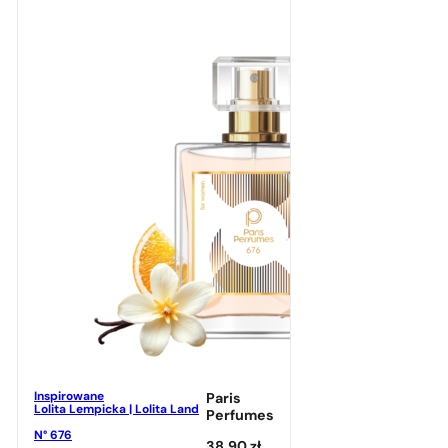
Inspirowane
Paris
Lolita Lempicka | Lolita Land
Perfumes
N° 676
38,90
zł