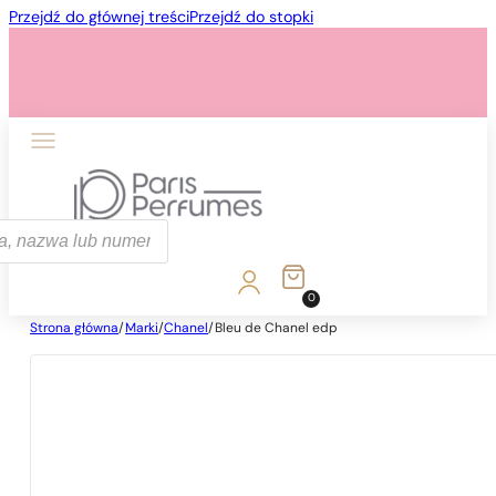
Przejdź do głównej treści
Przejdź do stopki
ka
0
Strona główna
/
Marki
/
Chanel
/
Bleu de Chanel edp
1 - 3 szt.
4 szt. za
1 grosz!