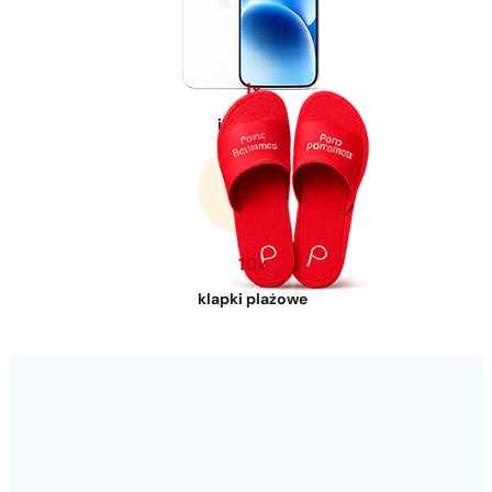
1x
iPhone 17
10x
klapki plażowe