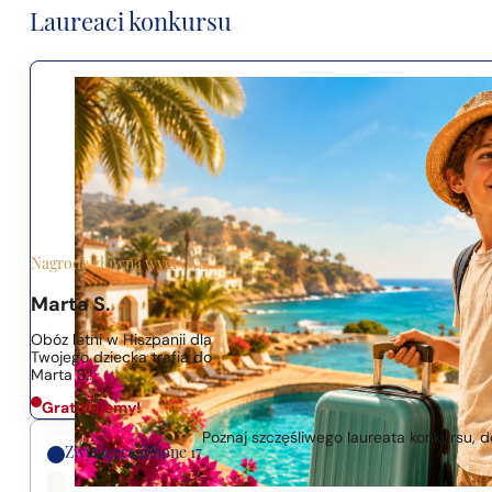
Laureaci konkursu
Nagrodę główną wygrywa...
Marta S.
Obóz letni w Hiszpanii dla
Twojego dziecka trafia do
Marta S.!
Gratulujemy!
Poznaj szczęśliwego laureata konkursu, do
Zwycięzca iPhone 17