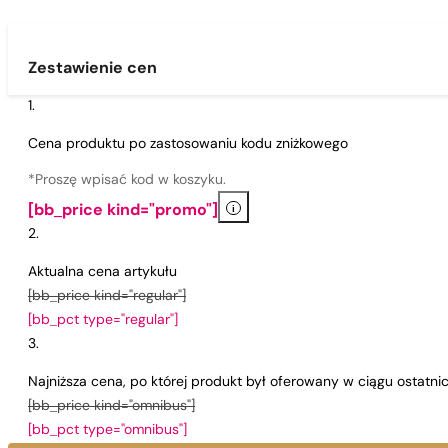
Zestawienie cen
Cena produktu po zastosowaniu kodu zniżkowego
*Proszę wpisać kod w koszyku.
i
[bb_price kind="promo"]
Aktualna cena artykułu
[bb_price kind="regular"]
[bb_pct type="regular"]
Najniższa cena, po której produkt był oferowany w ciągu ostatn
[bb_price kind="omnibus"]
[bb_pct type="omnibus"]