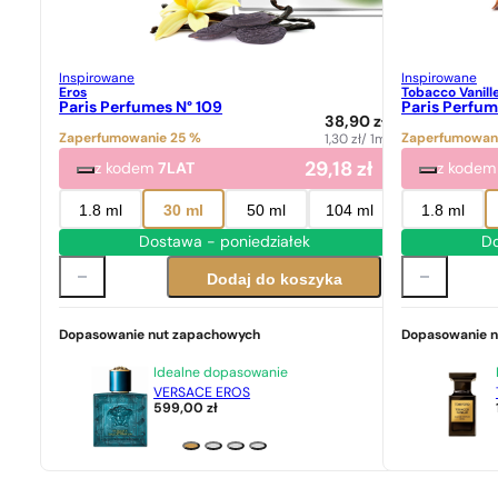
Inspirowane
Inspirowane
Eros
Tobacco Vanill
Paris Perfumes N° 109
Paris Perfum
38,90
zł
Zaperfumowanie 25 %
Zaperfumowan
1,30
zł
/ 1ml
29,18
zł
z kodem
7LAT
z kode
1.8 ml
30 ml
50 ml
104 ml
1.8 ml
Dostawa - poniedziałek
Do
Dodaj do koszyka
Dopasowanie nut zapachowych
Dopasowanie 
Idealne dopasowanie
VERSACE EROS
599,00
zł