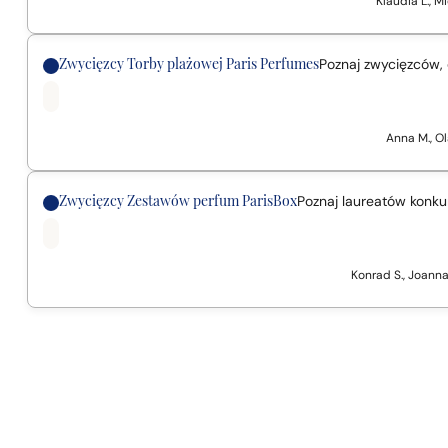
Klaudia L., Mi
Zwycięzcy Torby plażowej Paris Perfumes
Poznaj zwycięzców, 
Anna M., Ola
Zwycięzcy Zestawów perfum ParisBox
Poznaj laureatów konku
Konrad S., Joanna 