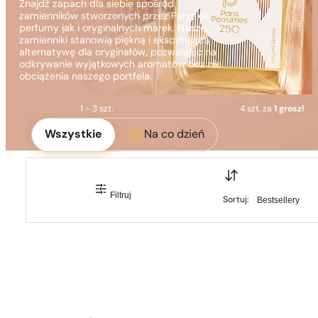
Znajdź zapach dla siebie spośród
zamienników stworzonych przez Paryskie
perfumy jak i oryginalnych marek. Nasze
zamienniki stanowią piękną i ekscytującą
alternatywę dla oryginałów, pozwalając na
odkrywanie wyjątkowych aromatów bez nie
obciążenia naszego portfela.
1 - 3 szt.
4 szt. za
1 grosz!
Okoliczność
Wszystkie
Na co dzień
Sortuj:
Filtruj
Sortuj:
Sortuj: