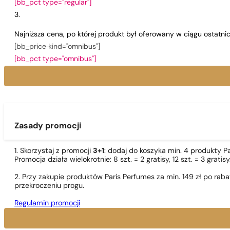
[bb_pct type="regular"]
Najniższa cena, po której produkt był oferowany w ciągu ostatn
[bb_price kind="omnibus"]
[bb_pct type="omnibus"]
Zasady promocji
1. Skorzystaj z promocji
3+1
: dodaj do koszyka min. 4 produkty P
Promocja działa wielokrotnie: 8 szt. = 2 gratisy, 12 szt. = 3 gra
2. Przy zakupie produktów Paris Perfumes za min. 149 zł po r
przekroczeniu progu.
Regulamin promocji