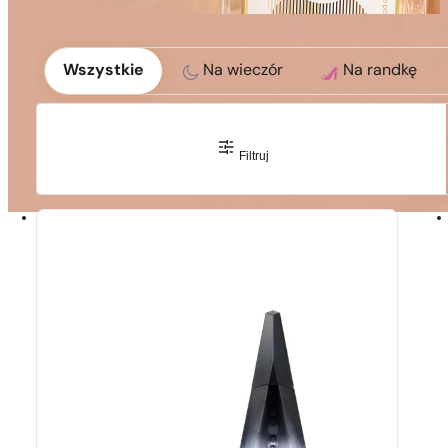
Okoliczność
Wszystkie
Na wieczór
Na randkę
1 - 3 szt.
4 szt. za
1 grosz!
Filtruj