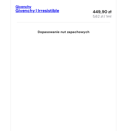
Givenchy
Givenchy | Irresistible
449,90
zł
5,62
zł
/ 1ml
Dopasowanie nut zapachowych