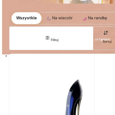
Okoliczność
Wszystkie
Na wieczór
Na randkę
So
1 - 3 szt.
4 szt. za
1 grosz!
Filtruj
So
Sortuj: