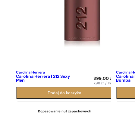
Carolina Herrera
Carolina H
Carolina Herrera | 212 Sexy
Carolina 
399,00
zł
Men
Bomba
7,98
zł
/ 1ml
Dodaj do koszyka
Dopasowanie nut zapachowych