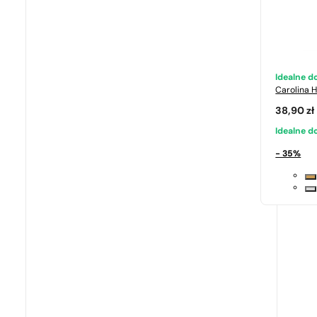
Idealne 
Carolina 
38,90
zł
Idealne 
- 35%