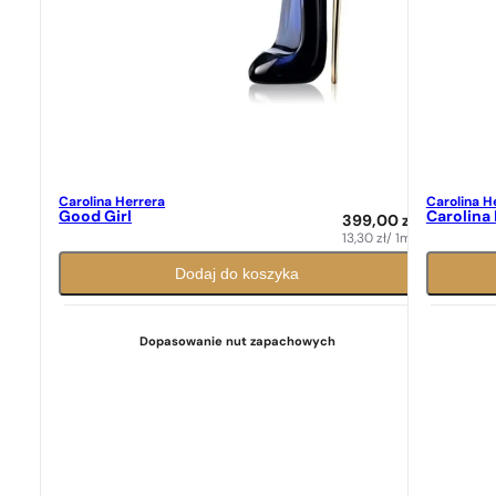
Carolina Herrera
Carolina H
Good Girl
Carolina 
399,00
zł
13,30
zł
/ 1ml
Dodaj do koszyka
Dopasowanie nut zapachowych