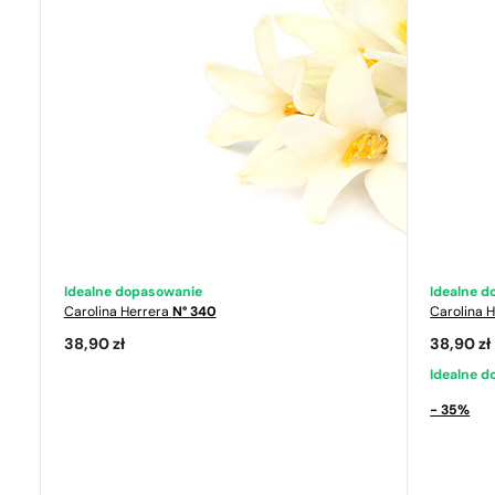
Idealne dopasowanie
Idealne 
Carolina Herrera
N° 340
Carolina 
38,90
zł
38,90
zł
Idealne 
- 35%