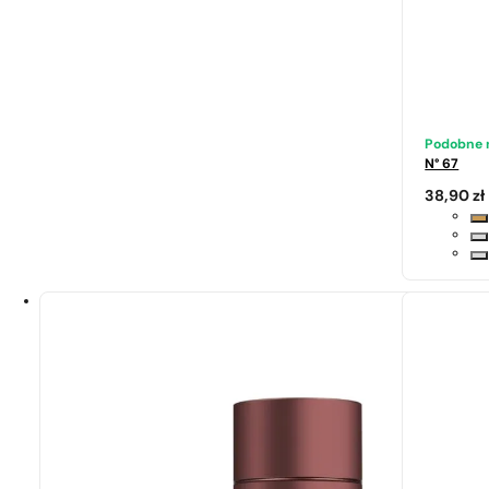
Podobne 
N° 67
38,90
zł