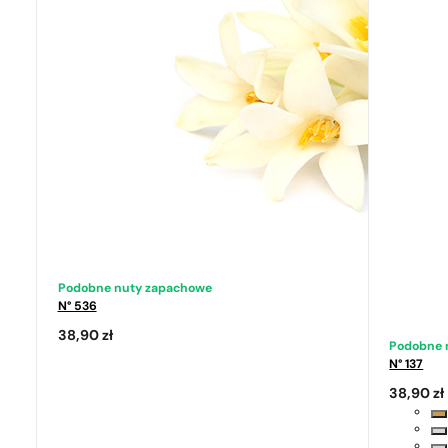
Podobne nuty zapachowe
N° 536
38,90
zł
Podobne 
N° 137
38,90
zł