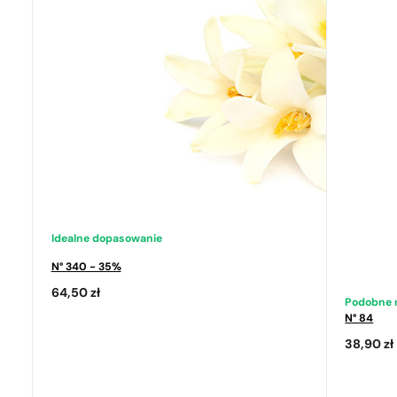
Idealne dopasowanie
N° 340 - 35%
64,50
zł
Podobne 
N° 84
38,90
zł