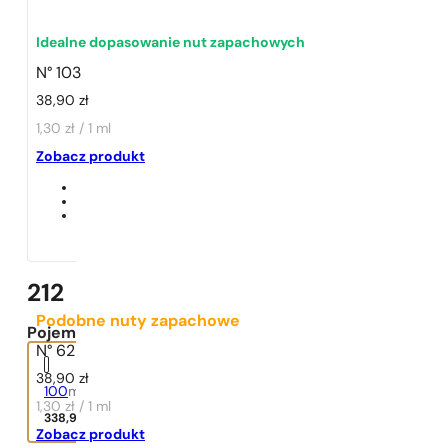
Idealne dopasowanie nut zapachowych
N° 103
38,90
zł
1,30 zł / 1 ml
1 - 3 szt.
4 szt. za
1 grosz!
Zobacz produkt
212
Podobne nuty zapachowe
Pojemność:
N° 62
38,90
zł
100
ml
1,30 zł / 1 ml
338,90
zł
Zobacz produkt