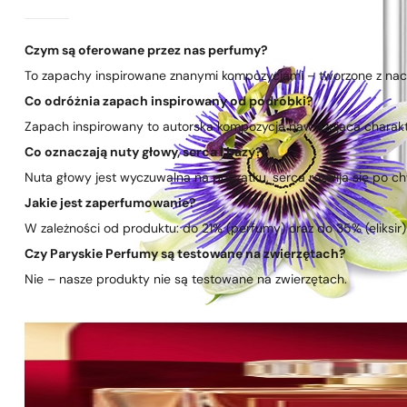
Czym są oferowane przez nas perfumy?
To zapachy inspirowane znanymi kompozycjami – tworzone z nacis
Co odróżnia zapach inspirowany od podróbki?
Zapach inspirowany to autorska kompozycja nawiązująca charakte
Co oznaczają nuty głowy, serca i bazy?
Nuta głowy jest wyczuwalna na początku, serca rozwija się po chwi
Jakie jest zaperfumowanie?
W zależności od produktu: do 21% (perfumy) oraz do 35% (eliksir)
Czy Paryskie Perfumy są testowane na zwierzętach?
Nie – nasze produkty nie są testowane na zwierzętach.