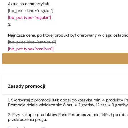
Aktualna cena artykułu
[bb_price kind="regular"]
[bb_pct type="regular"]
Najniższa cena, po której produkt był oferowany w ciągu ostatn
[bb_price kind="omnibus"]
[bb_pct type="omnibus"]
Zasady promocji
1. Skorzystaj z promocji
3+1
: dodaj do koszyka min. 4 produkty P
Promocja działa wielokrotnie: 8 szt. = 2 gratisy, 12 szt. = 3 gra
2. Przy zakupie produktów Paris Perfumes za min. 149 zł po r
przekroczeniu progu.