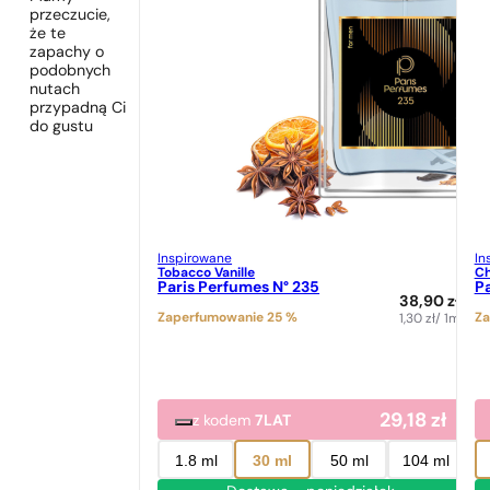
przeczucie,
że te
zapachy o
podobnych
nutach
przypadną Ci
do gustu
Inspirowane
In
Tobacco Vanille
Ch
Paris Perfumes N° 235
Pa
38,90
zł
Zaperfumowanie 25 %
Za
1,30
zł
/ 1ml
29,18
zł
z kodem
7LAT
1.8 ml
30 ml
50 ml
104 ml