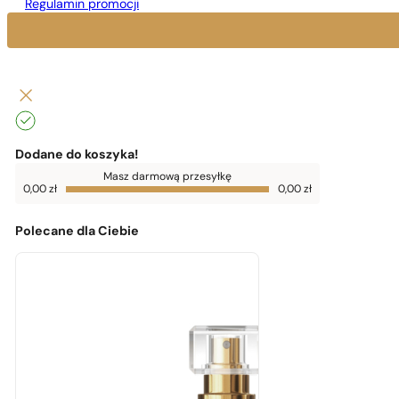
Regulamin promocji
Dodane do koszyka!
Do
Masz darmową przesyłkę
darmowej
0,00
zł
0,00
zł
dostawy
brakuje
0,00
zł
Polecane dla Ciebie