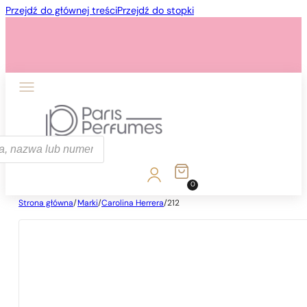
Przejdź do głównej treści
Przejdź do stopki
ka
0
Strona główna
/
Marki
/
Carolina Herrera
/
212
1 - 3 szt.
4 szt. za
1 grosz!