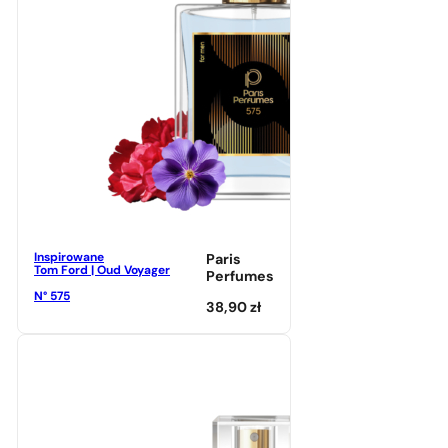
Inspirowane
Paris
Tom Ford | Oud Voyager
Perfumes
N° 575
38,90
zł