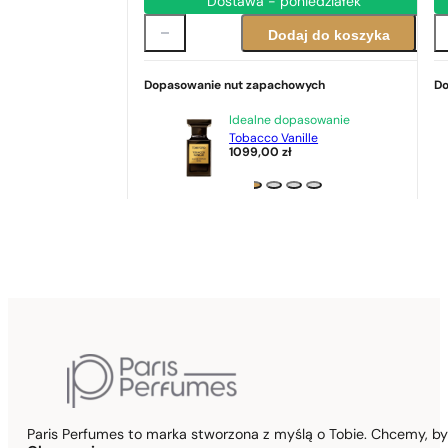
Dostawa - poniedziałek
Dodaj do koszyka
Dopasowanie nut zapachowych
Do
Idealne dopasowanie
Tobacco Vanille
1099,00
zł
Paris Perfumes to marka stworzona z myślą o Tobie. Chcemy, b