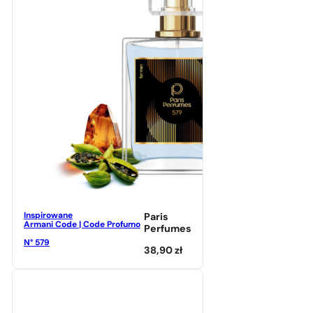
Inspirowane
Paris
Armani Code | Code Profumo
Perfumes
N° 579
38,90
zł