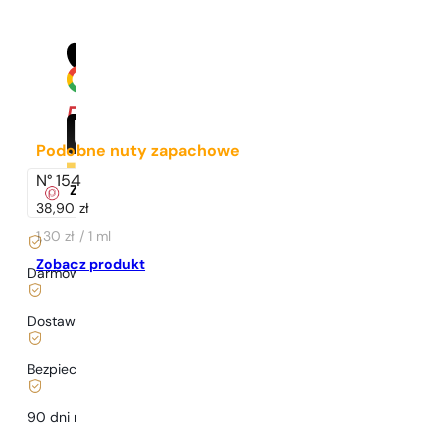
Podobne nuty zapachowe
N° 154
Za zakup tego produktu
otrzymasz
33
pkt.
w klubie Pary
38,90
zł
1,30 zł / 1 ml
Zobacz produkt
Darmowa dostawa już
od 199 zł
Dostawa już
od 6,99 zł
.
Bezpieczne zakupy i płatności
90 dni na
przetestowanie
zapachu