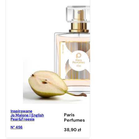
Inspirowane
Paris
Jo Malone | English
Pear&Freesia
Perfumes
N° 456
38,90
zł