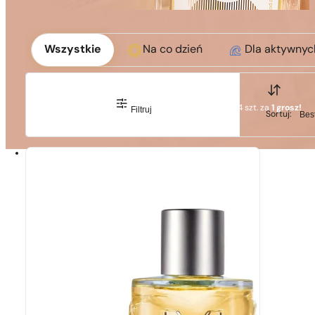
Okoliczność
Wszystkie
Na co dzień
Dla aktywnyc
Sortuj
1 - 3 szt.
4 szt. za
1 grosz!
Filtruj
Sortuj
Sortuj: