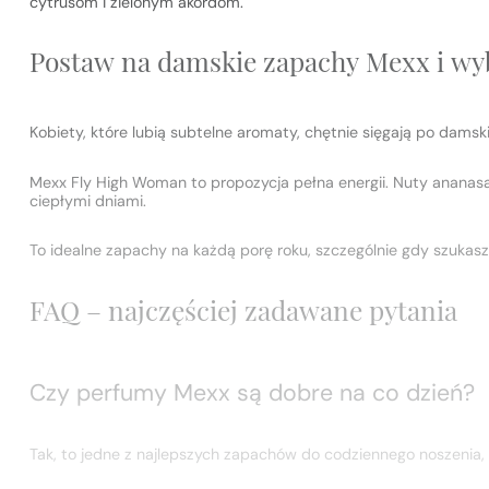
cytrusom i zielonym akordom.
Postaw na damskie zapachy Mexx i wy
Kobiety, które lubią subtelne aromaty, chętnie sięgają po
damski
Mexx Fly High Woman to propozycja pełna energii. Nuty ananasa,
ciepłymi dniami.
To idealne zapachy na każdą porę roku, szczególnie gdy szuka
FAQ – najczęściej zadawane pytania
Czy perfumy Mexx są dobre na co dzień?
Tak, to jedne z najlepszych zapachów do codziennego noszenia, p