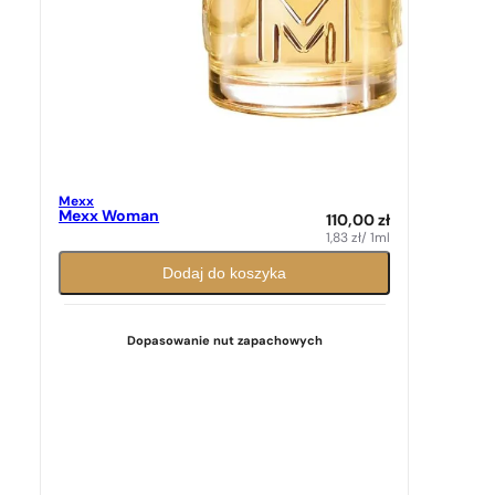
Mexx
Mexx Woman
110,00
zł
1,83
zł
/ 1ml
Dodaj do koszyka
Dopasowanie nut zapachowych