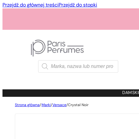
Przejdź do głównej treści
Przejdź do stopki
Wyszukiwarka
produktów
1 - 3 szt.
4 szt. za
1 gros
DAMSKI
Strona główna
/
Marki
/
Versace
/
Crystal Noir