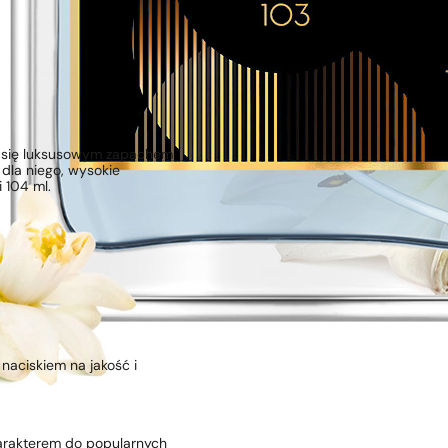
yć się luksusowym zapachem
 dla niego, wysokie
 104 ml.
naciskiem na jakość i
arakterem do popularnych