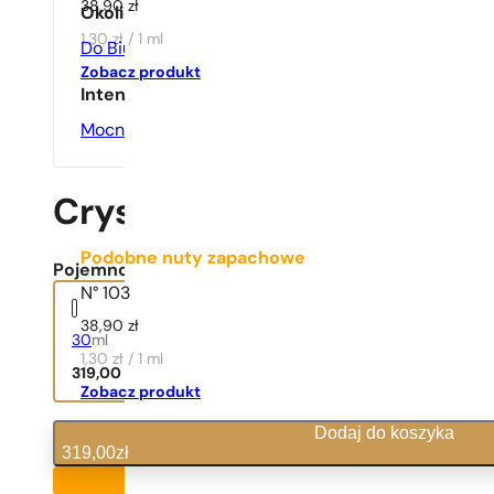
38,90
zł
Okoliczność
1,30 zł / 1 ml
Do Biura
,
Na Randkę
,
Na Wieczór
Zobacz produkt
Intensywność
Mocne
Crystal Noir
Podobne nuty zapachowe
Pojemność:
N° 103
38,90
zł
30
ml
1,30 zł / 1 ml
319,00
zł
Zobacz produkt
Dodaj do koszyka
319,00
zł
Produkt na zamówienie
10,63 zł / 1 ml