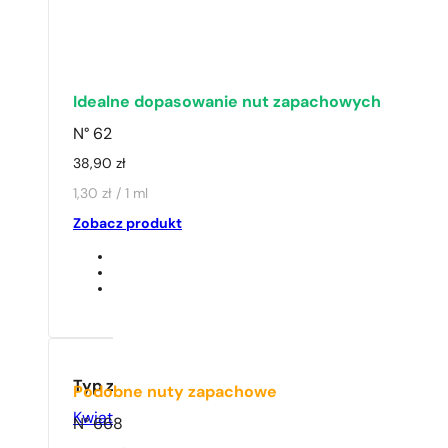
1 - 3 szt.
4 szt. za
1 gros
Idealne dopasowanie nut zapachowych
N° 62
38,90
zł
1,30 zł / 1 ml
Zobacz produkt
Typ zapachu
Podobne nuty zapachowe
Kwiatowy
,
Orientalny
N° 668