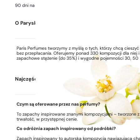
90 dni na
przetestowanie
zapachu
O Paryskie Perfumy
Paris Perfumes tworzymy z myślą o tych, którzy chcą ciesz
bez przepłacania. Oferujemy ponad 330 kompozycji dla niej i
zapachowe stężenie (do 35%) i wygodne pojemności 30, 50 i
Najczęściej zadawane pytania
Czym są oferowane przez nas perfumy?
To zapachy inspirowane znanymi kompozycjami – tworzone z 
trwałość, w przystępnej cenie.
Co odróżnia zapach inspirowany od podróbki?
Zapach inspirowany to autorska kompozycja nawiązująca ch