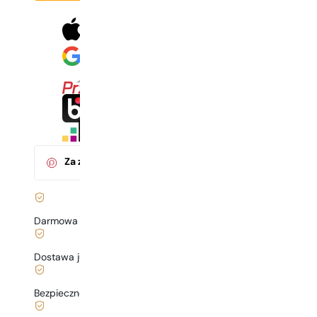
Za zakup tego produktu
otrzymasz
31
pkt.
w klubie P
Darmowa dostawa już
od 199 zł
Dostawa już
od 6,99 zł
.
Bezpieczne zakupy i płatności