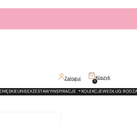
Dostawa DPD PickUP za
6,99zł!
Zamów do 19:00 -
Dostawa jutro!
7000 prezentów
na
7 urodziny
Paris Perfumes!
Bestsellery
3+1
gratis
Koszyk
Zaloguj
z!
0
Dostawa DPD PickUP za
6,99zł!
E
MĘSKIE
UNISEX
ZESTAWY
INSPIRACJE
KOLEKCJE
WEDŁUG RODZ
Zamów do 19:00 -
Dostawa jutro!
7000 prezentów
na
7 urodziny
Paris Perfumes!
Bestsellery
3+1
gratis