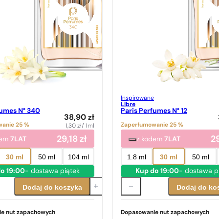
Inspirowane
Libre
fumes N° 340
Paris Perfumes N° 12
38,90
zł
anie 25 %
Zaperfumowanie 25 %
1,30
zł
/ 1ml
29,18
zł
2
dem
7LAT
z kodem
7LAT
30 ml
50 ml
104 ml
1.8 ml
30 ml
50 ml
o 19:00
- dostawa piątek
Kup do 19:00
- dostawa p
Dodaj do koszyka
Dodaj do ko
e nut zapachowych
Dopasowanie nut zapachowych