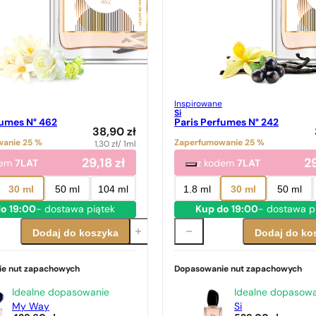
Inspirowane
Si
fumes N° 462
Paris Perfumes N° 242
38,90
zł
anie 25 %
Zaperfumowanie 25 %
1,30
zł
/ 1ml
29,18
zł
2
dem
7LAT
z kodem
7LAT
30 ml
50 ml
104 ml
1.8 ml
30 ml
50 ml
o 19:00
- dostawa piątek
Kup do 19:00
- dostawa p
Dodaj do koszyka
Dodaj do ko
e nut zapachowych
Dopasowanie nut zapachowych
Idealne dopasowanie
Idealne dopasow
My Way
Si