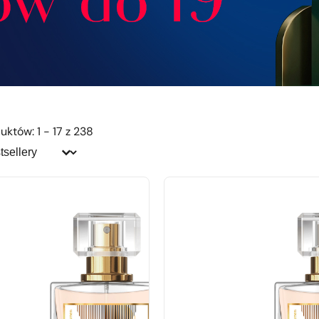
uktów: 1 - 17 z 238
j:
j: