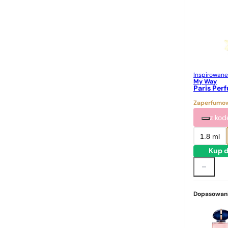
Inspirowane
My Way
Paris Per
Zaperfumow
z ko
1.8 ml
Kup d
Dopasowani