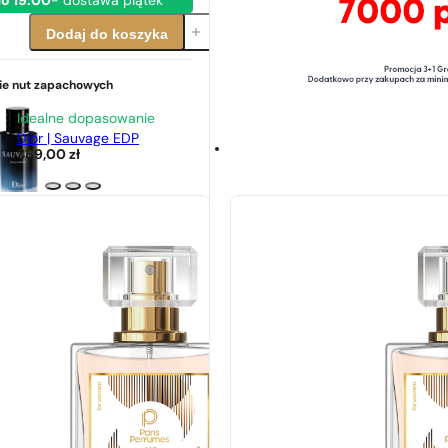
o 19:00
- dostawa piątek
Dodaj do koszyka
e nut zapachowych
Idealne dopasowanie
Dior | Sauvage EDP
389,00
zł