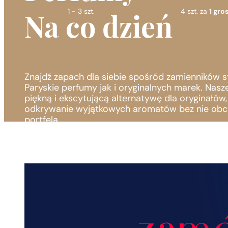
1 - 3 szt.
4 szt. za
1 gros
Na co dzień
Znajdź zapach dla siebie spośród zamienników 
Paryskie perfumy jak i oryginalnych marek. Nasz
piękną i ekscytującą alternatywę dla oryginałów
odkrywanie wyjątkowych aromatów bez nie obc
portfela.