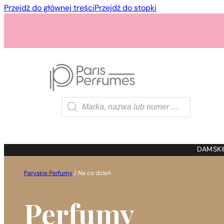
Przejdź do głównej treści
Przejdź do stopki
Wyszukiwarka
produktów
1 - 3 szt.
4 szt. za
1 gros
DAMSKI
Paryskie Perfumy
/
Na co dzień
Perfumy