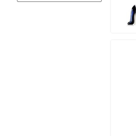
Creed
skórzany
Davidoff
słodki
Dior
świeży
DKNY
szyprowy
Dolce & Gabbana
waniliowy
Escada
zielony
Gabriela Sabatini
ziołowy
Giorgio Armani
Givenchy
Gucci
Guerlain
Hermes
Hugo Boss
Jean Paul Gaultier