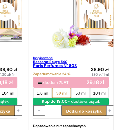
Inspirowane
Baccarat Rouge 540
Paris Perfumes N° 608
38,90
zł
38,90
zł
Zaperfumowanie 24 %
1,30
zł
/ 1ml
1,30
zł
/ 1ml
9,18
zł
29,18
zł
z kodem
7LAT
104 ml
1.8 ml
30 ml
50 ml
104 ml
iątek
Kup do 19:00
- dostawa piątek
szyka
Dodaj do koszyka
Dopasowanie nut zapachowych