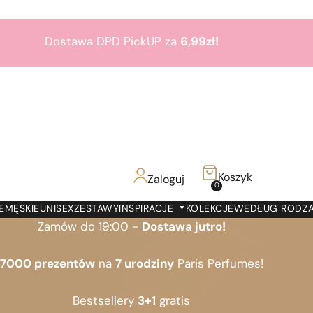
Dostawa DPD PickUP za
6,99zł!
Zamów do 19:00 -
Dostawa jutro!
7000 prezentów
na
7 urodziny
Paris Perfumes!
Bestsellery
3+1
gratis
Koszyk
Zaloguj
z!
0
Dostawa DPD PickUP za
6,99zł!
E
MĘSKIE
UNISEX
ZESTAWY
INSPIRACJE
KOLEKCJE
WEDŁUG RODZ
Zamów do 19:00 -
Dostawa jutro!
7000 prezentów
na
7 urodziny
Paris Perfumes!
Bestsellery
3+1
gratis