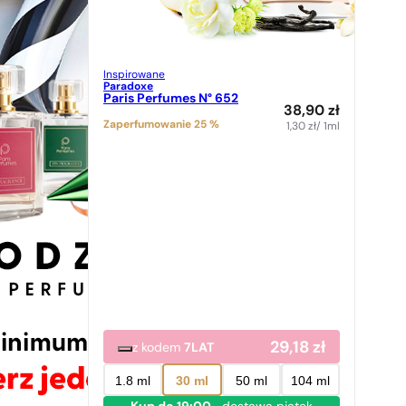
Inspirowane
Paradoxe
Paris Perfumes N° 652
38,90
zł
Zaperfumowanie 25 %
1,30
zł
/ 1ml
29,18
zł
z kodem
7LAT
1.8 ml
30 ml
50 ml
104 ml