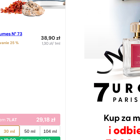
fumes N° 73
38,90
zł
anie 25 %
1,30
zł
/ 1ml
29,18
zł
dem
7LAT
30 ml
50 ml
104 ml