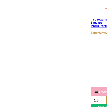
Jennifer Lopez
Jimmy Choo
Jo Malone
Inspirowane
Sauvage
Katy Perry
Paris Per
Kenzo
Zaperfumow
Lacoste
Lalique
Lancome
Maison Francis Kurkdjian
Marc Jacobs
Mercedes Benz
Mexx
z ko
Michael Kors
1.8 ml
Moschino