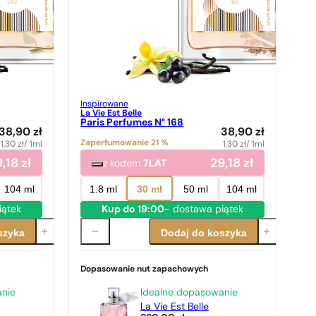
Inspirowane
La Vie Est Belle
Paris Perfumes N° 168
38,90
zł
38,90
zł
Zaperfumowanie 21 %
1,30
zł
/ 1ml
1,30
zł
/ 1ml
9,18
zł
29,18
zł
z kodem
7LAT
104 ml
1.8 ml
30 ml
50 ml
104 ml
iątek
Kup do 19:00
- dostawa piątek
szyka
Dodaj do koszyka
Dopasowanie nut zapachowych
anie
Idealne dopasowanie
La Vie Est Belle