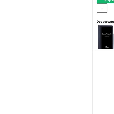
Kup d
Naomi Campbell
Paco Rabanne
Prada
Dopasowani
Thierry Mugler
Tom Ford
Valentino
Versace
Victoria's Secret
Viktor & Rolf
Xerjoff
Yves Saint Laurent