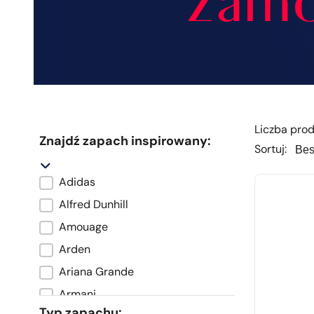
Liczba prod
Znajdź zapach inspirowany:
Sortu
Sortu
Sortuj:
Adidas
Marka oryginału
Alfred Dunhill
Amouage
Arden
Ariana Grande
Armani
Typ zapachu: