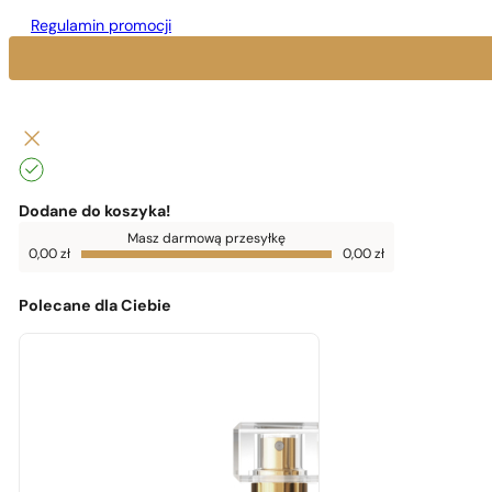
Regulamin promocji
Dodane do koszyka!
Do
Masz darmową przesyłkę
darmowej
0,00
zł
0,00
zł
dostawy
brakuje
0,00
zł
Polecane dla Ciebie