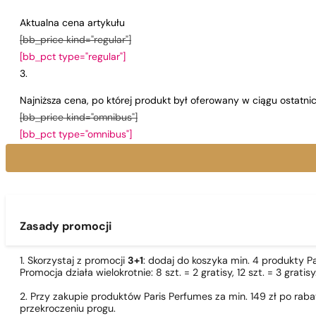
Aktualna cena artykułu
[bb_price kind="regular"]
[bb_pct type="regular"]
Najniższa cena, po której produkt był oferowany w ciągu ostatn
[bb_price kind="omnibus"]
[bb_pct type="omnibus"]
Zasady promocji
1. Skorzystaj z promocji
3+1
: dodaj do koszyka min. 4 produkty P
Promocja działa wielokrotnie: 8 szt. = 2 gratisy, 12 szt. = 3 gra
2. Przy zakupie produktów Paris Perfumes za min. 149 zł po r
przekroczeniu progu.