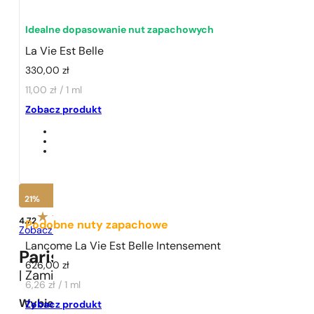
Idealne dopasowanie nut zapachowych
La Vie Est Belle
330,00
zł
11,00 zł / 1 ml
1 - 3 szt.
4 szt. za
1 grosz!
Zobacz produkt
21%
4.72
Podobne nuty zapachowe
Zobacz opinie
Lancome La Vie Est Belle Intensement
Paris Perfumes N° 168 -
21
%
626,00
zł
| Zamiennik
Lancome
La Vie Est Belle
6,26 zł / 1 ml
Wybierz pojemność:
Zobacz produkt