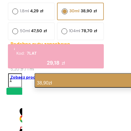
1.8ml
4,29
zł
30ml
38,90
zł
50ml
47,50
zł
104ml
78,70
zł
Podobne nuty zapachowe
i
Si Passione Intense
Kod:
7LAT
520,00
zł
29,18
zł
5,20 zł / 1 ml
ilość
Zobacz produkt
N°
38,90
zł
168