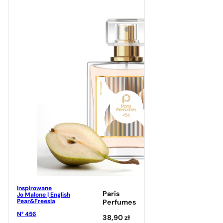
Inspirowane
Paris
Jo Malone | English
Pear&Freesia
Perfumes
N° 456
38,90
zł