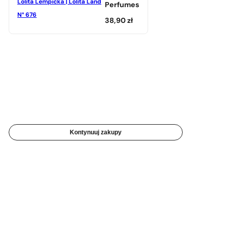
Lolita Lempicka | Lolita Land
Perfumes
N° 676
38,90
zł
Kontynuuj zakupy