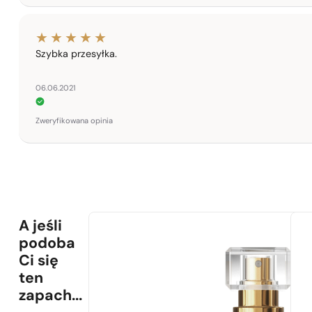
Szybka przesyłka.
06.06.2021
Zweryfikowana opinia
A jeśli
podoba
Ci się
ten
zapach...