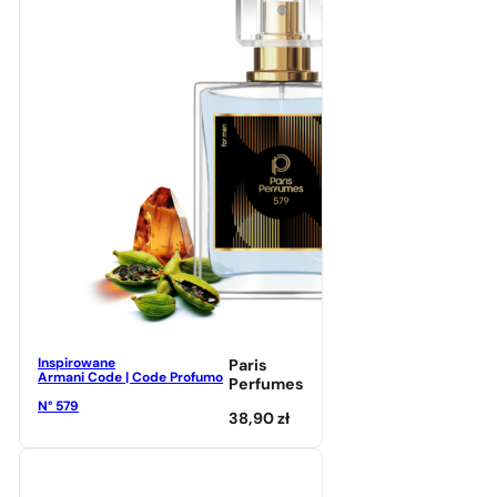
Inspirowane
Paris
Armani Code | Code Profumo
Perfumes
N° 579
38,90
zł