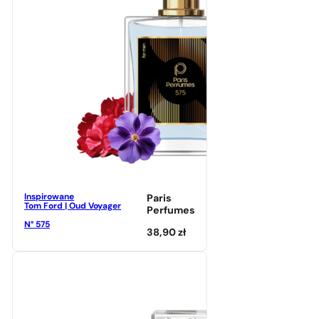
Inspirowane
Paris
Tom Ford | Oud Voyager
Perfumes
N° 575
38,90
zł