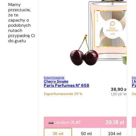
Mamy
przeczucie,
że te
zapachy o
podobnych
nutach
przypadną Ci
do gustu
Inspirowane
In
Cherry Smoke
1 
Paris Perfumes N° 658
Pa
38,90
zł
Zaperfumowanie 25 %
Za
1,30
zł
/ 1ml
29,18
zł
z kodem
7LAT
30 ml
50 ml
104 ml