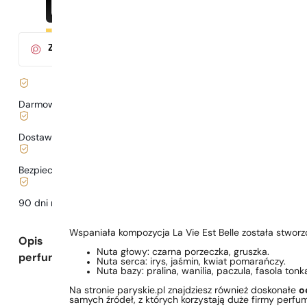
Za zakup tego produktu
otrzymasz
3
pkt.
w klubie Parys
Darmowa dostawa już
od 199 zł
Dostawa już
od 6,99 zł
.
Bezpieczne zakupy i płatności
90 dni na
przetestowanie
zapachu
Wspaniała kompozycja La Vie Est Belle została stworz
Opis
Nuta głowy: czarna porzeczka, gruszka.
perfum
Nuta serca: irys, jaśmin, kwiat pomarańczy.
Nuta bazy: pralina, wanilia, paczula, fasola tonk
Na stronie paryskie.pl znajdziesz również doskonałe
o
samych źródeł, z których korzystają duże firmy perfu