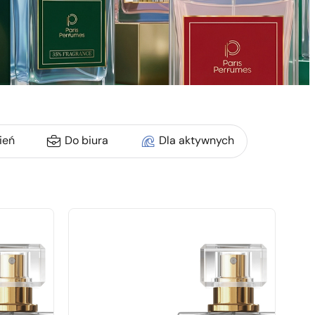
ień
Do biura
Dla aktywnych