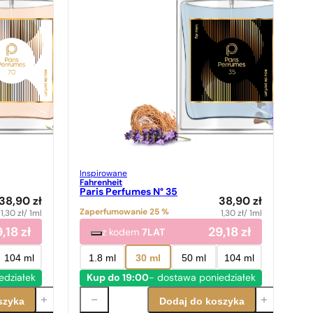
Inspirowane
Fahrenheit
Paris Perfumes N° 35
38,90
zł
38,90
zł
Zaperfumowanie 25 %
1,30
zł
/ 1ml
1,30
zł
/ 1ml
9,18
zł
29,18
zł
z kodem
7LAT
104 ml
1.8 ml
30 ml
50 ml
104 ml
edziałek
Kup do 19:00
- dostawa poniedziałek
szyka
Dodaj do koszyka