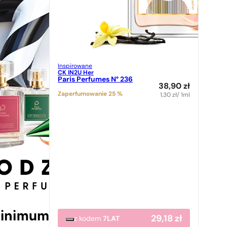
Inspirowane
CK IN2U Her
Paris Perfumes N° 236
38,90
zł
Zaperfumowanie 25 %
1,30
zł
/ 1ml
29,18
zł
z kodem
7LAT