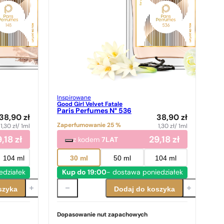
Inspirowane
Good Girl Velvet Fatale
Paris Perfumes N° 536
38,90
zł
38,90
zł
Zaperfumowanie 25 %
1,30
zł
/ 1ml
1,30
zł
/ 1ml
9,18
zł
29,18
zł
z kodem
7LAT
104 ml
30 ml
50 ml
104 ml
edziałek
Kup do 19:00
- dostawa poniedziałek
szyka
Dodaj do koszyka
Dopasowanie nut zapachowych