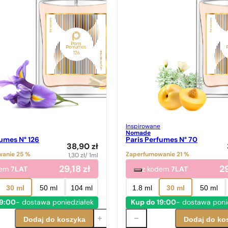
Inspirowane
Nomade
fumes N° 126
Paris Perfumes N° 70
38,90
zł
anie 25 %
Zaperfumowanie 21 %
1,30
zł
/ 1ml
29,18
zł
2
dem
7LAT
z kodem
7LAT
30 ml
50 ml
104 ml
1.8 ml
30 ml
50 ml
19:00
- dostawa poniedziałek
Kup do 19:00
- dostawa poni
Dodaj do koszyka
Dodaj do ko