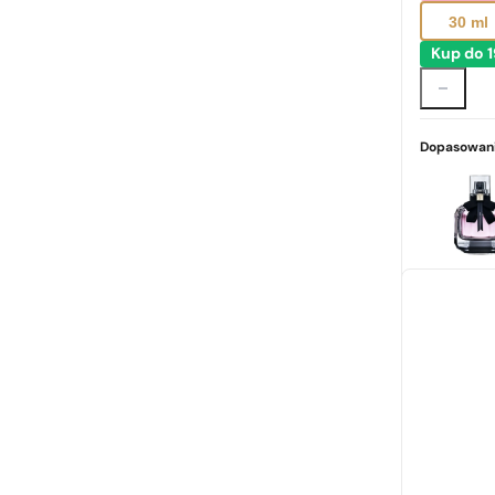
30 ml
Kup do 
Dopasowani