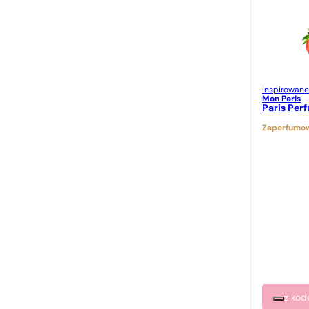
Inspirowane
Mon Paris
Paris Per
Zaperfumow
z ko