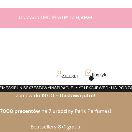
Dostawa DPD PickUP za
6,99zł!
Zamów do 19:00 -
Dostawa jutro!
7000 prezentów
na
7 urodziny
Paris Perfumes!
Bestsellery
3+1
gratis
Koszyk
Zaloguj
z!
0
Dostawa DPD PickUP za
6,99zł!
E
MĘSKIE
UNISEX
ZESTAWY
INSPIRACJE
KOLEKCJE
WEDŁUG RODZ
Zamów do 19:00 -
Dostawa jutro!
7000 prezentów
na
7 urodziny
Paris Perfumes!
Bestsellery
3+1
gratis