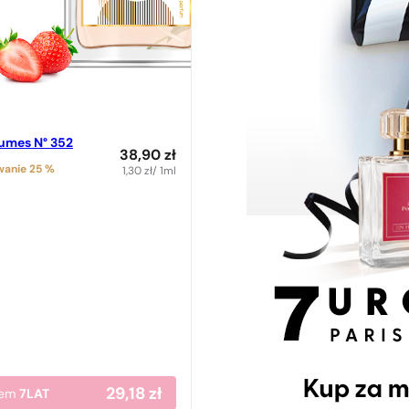
fumes N° 352
38,90
zł
anie 25 %
1,30
zł
/ 1ml
29,18
zł
dem
7LAT