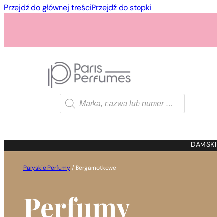
Przejdź do głównej treści
Przejdź do stopki
Wyszukiwarka
produktów
1 - 3 szt.
4 szt. za
1 gros
DAMSKI
Paryskie Perfumy
/
Bergamotkowe
Perfumy