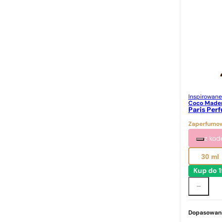
Inspirowane
Coco Madem
Paris Per
Zaperfumow
z ko
30 ml
Kup do 
Dopasowani