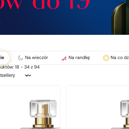
ć
ie
Na wieczór
Na randkę
Na co dz
uktów: 18 - 34 z 94
j:
j: