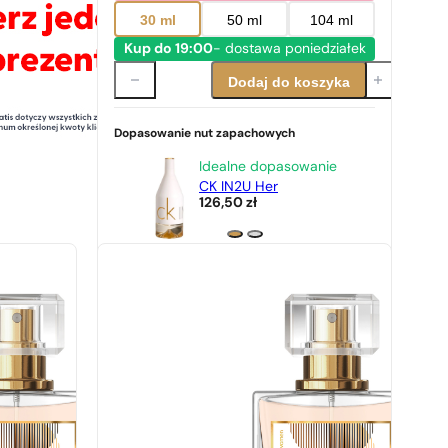
30 ml
50 ml
104 ml
Kup do 19:00
- dostawa poniedziałek
Dodaj do koszyka
Dopasowanie nut zapachowych
Idealne dopasowanie
CK IN2U Her
126,50
zł