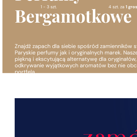
1 - 3 szt.
4 szt. za
1 gros
Bergamotkowe
Znajdź zapach dla siebie spośród zamienników 
Paryskie perfumy jak i oryginalnych marek. Nasz
piękną i ekscytującą alternatywę dla oryginałów
odkrywanie wyjątkowych aromatów bez nie obc
portfela.