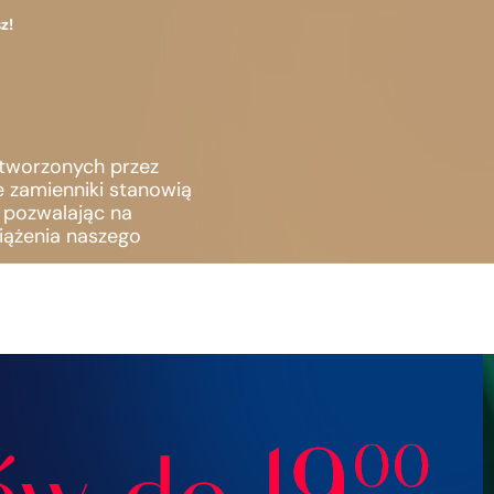
z!
stworzonych przez
e zamienniki stanowią
, pozwalając na
iążenia naszego