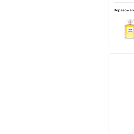
Jean Paul Gaultier
Joop
Dopasowani
Kenzo
Lacoste
Lancome
Mercedes Benz
Mexx
Naomi Campbell
Paco Rabanne
Prada
Thierry Mugler
Tom Ford
Versace
Yves Saint Laurent