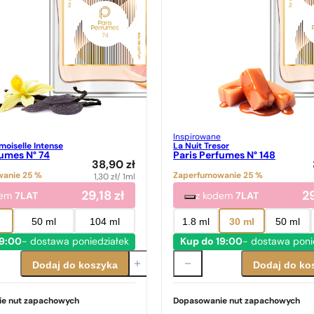
Inspirowane
oiselle Intense
La Nuit Tresor
fumes N° 74
Paris Perfumes N° 148
38,90
zł
anie 25 %
Zaperfumowanie 25 %
1,30
zł
/ 1ml
29,18
zł
2
dem
7LAT
z kodem
7LAT
50 ml
104 ml
1.8 ml
30 ml
50 ml
19:00
- dostawa poniedziałek
Kup do 19:00
- dostawa poni
Dodaj do koszyka
Dodaj do ko
e nut zapachowych
Dopasowanie nut zapachowych