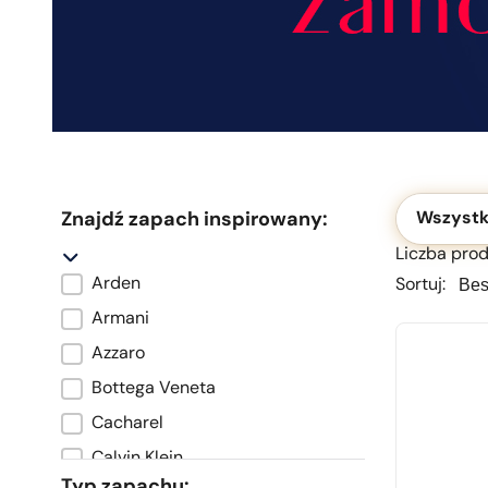
Okolicznoś
Znajdź zapach inspirowany:
Wszystk
Liczba prod
Sortu
Sortu
Arden
Sortuj:
Marka oryginału
Armani
Azzaro
Bottega Veneta
Cacharel
Calvin Klein
Typ zapachu: