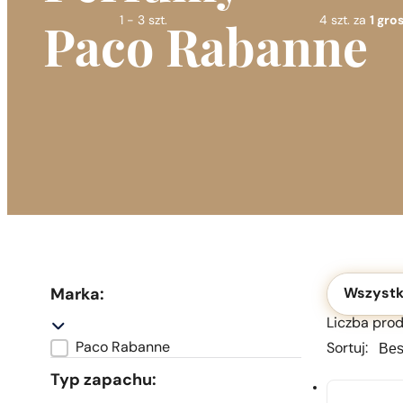
1 - 3 szt.
4 szt. za
1 gros
Paco Rabanne
Okolicznoś
Marka:
Wszystk
Liczba prod
Sortu
Sortu
Paco Rabanne
Sortuj:
Marka
Typ zapachu: