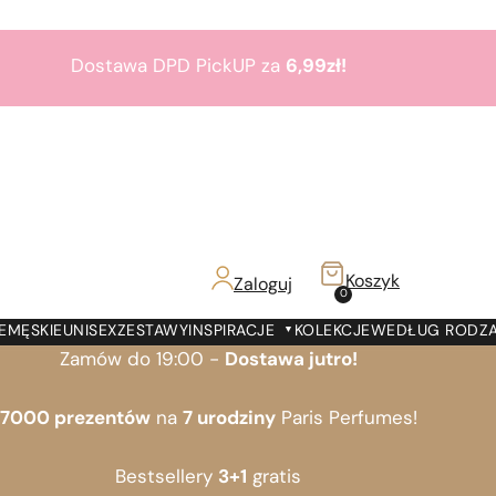
Dostawa DPD PickUP za
6,99zł!
Zamów do 19:00 -
Dostawa jutro!
7000 prezentów
na
7 urodziny
Paris Perfumes!
Bestsellery
3+1
gratis
Koszyk
Zaloguj
z!
0
Dostawa DPD PickUP za
6,99zł!
E
MĘSKIE
UNISEX
ZESTAWY
INSPIRACJE
KOLEKCJE
WEDŁUG RODZ
Zamów do 19:00 -
Dostawa jutro!
7000 prezentów
na
7 urodziny
Paris Perfumes!
Bestsellery
3+1
gratis