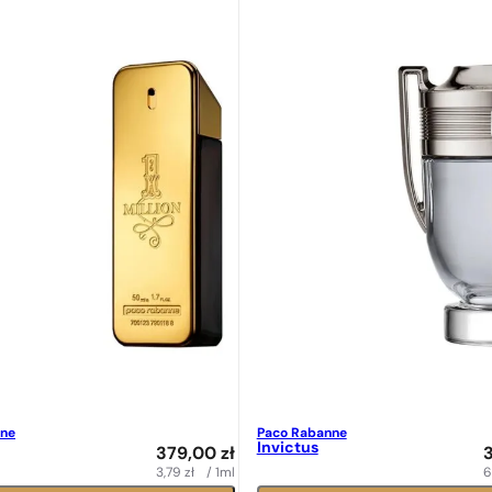
nne
Paco Rabanne
Invictus
379,00
zł
3,79
zł
/ 1ml
6