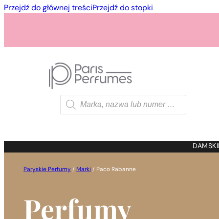
Przejdź do głównej treści
Przejdź do stopki
Wyszukiwarka
produktów
1 - 3 szt.
4 szt. za
1 gros
DAMSKI
Paryskie Perfumy
/
Marki
/
Paco Rabanne
Perfumy