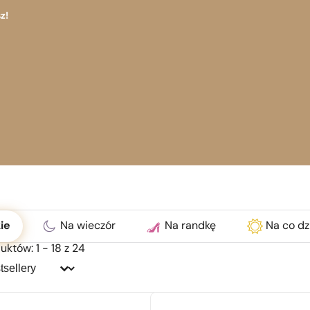
z!
ć
ie
Na wieczór
Na randkę
Na co dz
uktów: 1 - 18 z 24
j:
j: