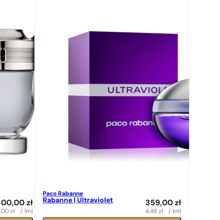
Paco Rabanne
Rabanne | Ultraviolet
300,00
zł
359,00
zł
,00
zł
/ 1ml
4,49
zł
/ 1ml