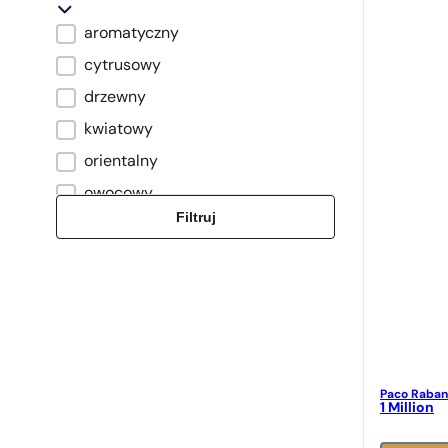
aromatyczny
Typ zapachu
cytrusowy
drzewny
kwiatowy
orientalny
owocowy
Filtruj
piżmowy
słodki
świeży
szyprowy
zielony
Paco Raba
1 Million