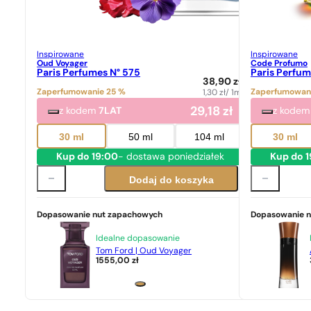
Inspirowane
Inspirowane
Oud Voyager
Code Profumo
Paris Perfumes N° 575
Paris Perfum
38,90
zł
Zaperfumowanie 25 %
Zaperfumowan
1,30
zł
/ 1ml
29,18
zł
z kodem
7LAT
z kode
30 ml
50 ml
104 ml
30 ml
Kup do 19:00
- dostawa poniedziałek
Kup do 
Dodaj do koszyka
Dopasowanie nut zapachowych
Dopasowanie 
Idealne dopasowanie
Tom Ford | Oud Voyager
1555,00
zł