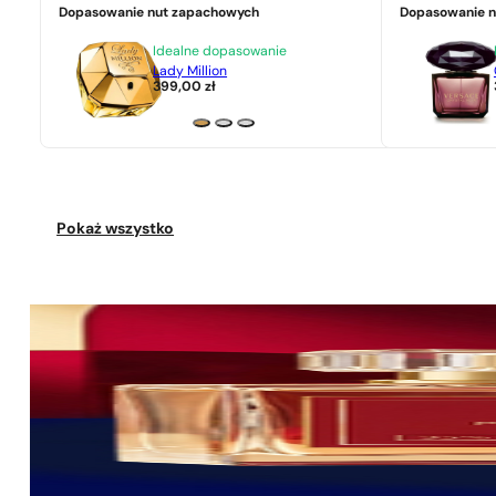
Dopasowanie nut zapachowych
Dopasowanie 
Idealne dopasowanie
Lady Million
399,00
zł
Pokaż wszystko