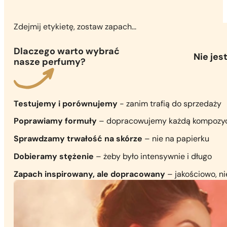
Zdejmij etykietę, zostaw zapach...
Dlaczego warto wybrać
Nie je
nasze perfumy?
Testujemy i porównujemy
- zanim trafią do sprzedaży
Poprawiamy formuły
– dopracowujemy każdą kompozy
Sprawdzamy trwałość na skórze
– nie na papierku
Dobieramy stężenie
– żeby było intensywnie i długo
Zapach inspirowany, ale dopracowany
– jakościowo, n