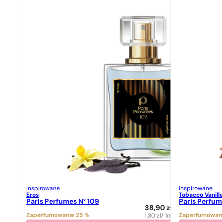
Inspirowane
Inspirowane
Eros
Tobacco Vanill
Paris Perfumes N° 109
Paris Perfum
38,90
zł
Zaperfumowanie 25 %
Zaperfumowan
1,30
zł
/ 1ml