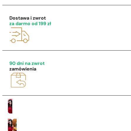
Dostawa i zwrot
za darmo od 199 zł
1 - 3 szt.
4 szt. za
1 grosz!
90 dni na zwrot
zamówienia
Kobiety