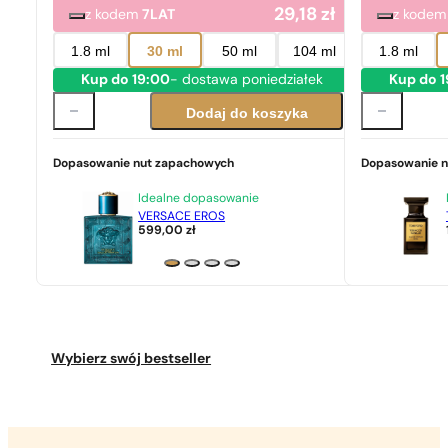
29,18
zł
z kodem
7LAT
z kode
1.8 ml
30 ml
50 ml
104 ml
1.8 ml
Kup do 19:00
- dostawa poniedziałek
Kup do 
Dodaj do koszyka
Dopasowanie nut zapachowych
Dopasowanie 
Idealne dopasowanie
VERSACE EROS
599,00
zł
Wybierz swój bestseller