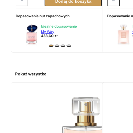
Dodaj do koszyka
Dopasowanie nut zapachowych
Dopasowanie 
Idealne dopasowanie
My Way
438,60
zł
Pokaż wszystko