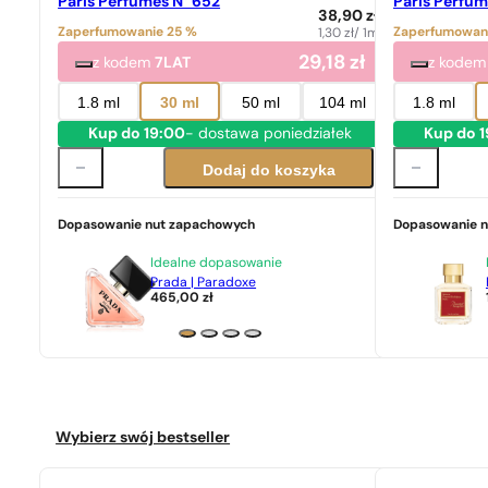
Paris Perfumes N° 652
Paris Perfum
38,90
zł
Zaperfumowanie 25 %
Zaperfumowan
1,30
zł
/ 1ml
29,18
zł
z kodem
7LAT
z kode
1.8 ml
30 ml
50 ml
104 ml
1.8 ml
Kup do 19:00
- dostawa poniedziałek
Kup do 
Dodaj do koszyka
Dopasowanie nut zapachowych
Dopasowanie 
Idealne dopasowanie
Prada | Paradoxe
465,00
zł
Wybierz swój bestseller