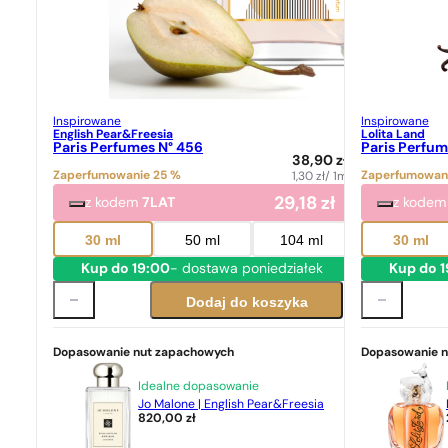
Inspirowane
Inspirowane
English Pear&Freesia
Lolita Land
Paris Perfumes N° 456
Paris Perfum
38,90
zł
Zaperfumowanie 25 %
Zaperfumowan
1,30
zł
/ 1ml
29,18
zł
z kodem
7LAT
z kode
30 ml
50 ml
104 ml
30 ml
Kup do 19:00
- dostawa poniedziałek
Kup do 
Dodaj do koszyka
Dopasowanie nut zapachowych
Dopasowanie 
Idealne dopasowanie
Jo Malone | English Pear&Freesia
820,00
zł