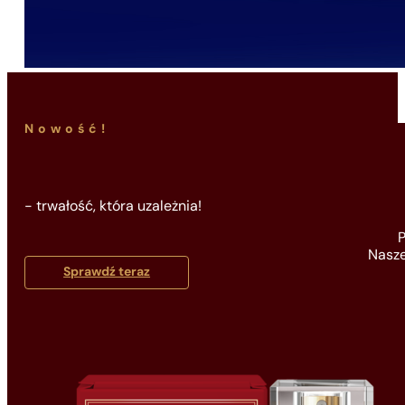
Nowość!
- trwałość, która uzależnia!
P
Nasze
Sprawdź teraz