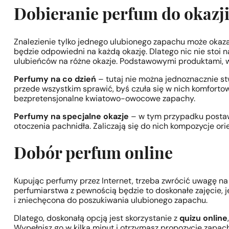
Dobieranie perfum do okazj
Znalezienie tylko jednego ulubionego zapachu może okaza
będzie odpowiedni na każdą okazję. Dlatego nic nie stoi
ulubieńców na różne okazje. Podstawowymi produktami, w 
Perfumy na co dzień
– tutaj nie można jednoznacznie st
przede wszystkim sprawić, byś czuła się w nich komfortowo.
bezpretensjonalne kwiatowo-owocowe zapachy.
Perfumy na specjalne okazje
– w tym przypadku postaw
otoczenia pachnidła. Zaliczają się do nich kompozycje or
Dobór perfum online
Kupując perfumy przez Internet, trzeba zwrócić uwagę na
perfumiarstwa z pewnością będzie to doskonałe zajęcie, 
i zniechęcona do poszukiwania ulubionego zapachu.
Dlatego, doskonałą opcją jest skorzystanie z
quizu online
Wypełnisz go w kilka minut i otrzymasz propozycję zapac