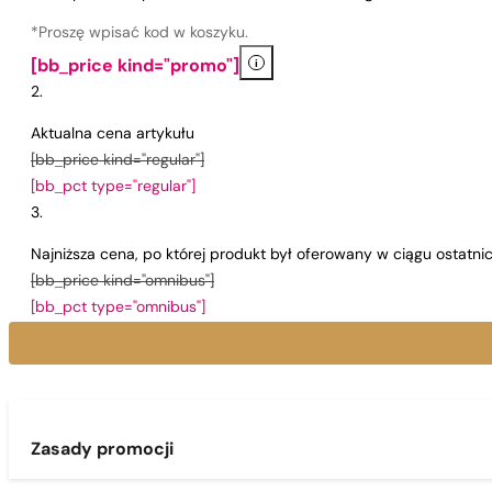
*Proszę wpisać kod w koszyku.
i
[bb_price kind="promo"]
Aktualna cena artykułu
[bb_price kind="regular"]
[bb_pct type="regular"]
Najniższa cena, po której produkt był oferowany w ciągu ostatn
[bb_price kind="omnibus"]
[bb_pct type="omnibus"]
Zasady promocji