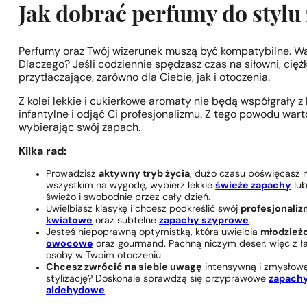
Jak dobrać perfumy do stylu 
Perfumy oraz Twój wizerunek muszą być kompatybilne. Wa
Dlaczego? Jeśli codziennie spędzasz czas na siłowni, cięż
przytłaczające, zarówno dla Ciebie, jak i otoczenia.
Z kolei lekkie i cukierkowe aromaty nie będą współgrały
infantylne i odjąć Ci profesjonalizmu. Z tego powodu wart
wybierając swój zapach.
Kilka rad:
Prowadzisz
aktywny tryb życia
, dużo czasu poświęcasz n
wszystkim na wygodę, wybierz lekkie
świeże zapachy
lu
świeżo i swobodnie przez cały dzień.
Uwielbiasz klasykę i chcesz podkreślić swój
profesjonaliz
kwiatowe
oraz subtelne
zapachy szyprowe
.
Jesteś niepoprawną optymistką, która uwielbia
młodzież
owocowe
oraz gourmand. Pachną niczym deser, więc z ła
osoby w Twoim otoczeniu.
Chcesz zwrócić na siebie uwagę
intensywną i zmysłową 
stylizację? Doskonale sprawdzą się przyprawowe
zapachy
aldehydowe
.