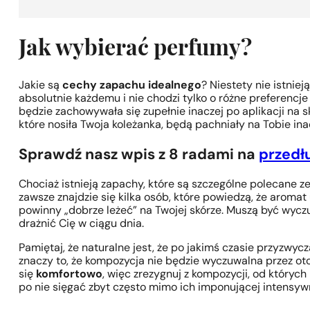
Jak wybierać perfumy?
Jakie są
cechy zapachu idealnego
? Niestety nie istnie
absolutnie każdemu i nie chodzi tylko o różne preferen
będzie zachowywała się zupełnie inaczej po aplikacji na s
które nosiła Twoja koleżanka, będą pachniały na Tobie inac
Sprawdź nasz wpis z 8 radami na
przedł
Chociaż istnieją zapachy, które są szczególne polecane ze 
zawsze znajdzie się kilka osób, które powiedzą, że aromat 
powinny „dobrze leżeć” na Twojej skórze. Muszą być wyczu
drażnić Cię w ciągu dnia.
Pamiętaj, że naturalne jest, że po jakimś czasie przyzwyc
znaczy to, że kompozycja nie będzie wyczuwalna przez o
się
komfortowo
, więc zrezygnuj z kompozycji, od których
po nie sięgać zbyt często mimo ich imponującej intensyw