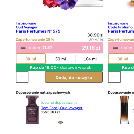
Inspirowane
Inspirowane
Oud Voyager
Code Profumo
Paris Perfumes N° 575
Paris Perfum
38,90
zł
Zaperfumowanie 25 %
Zaperfumowan
1,30
zł
/ 1ml
29,18
zł
z kodem
7LAT
z kode
30 ml
50 ml
104 ml
30 ml
Kup do 19:00
- dostawa wtorek
Kup d
Dodaj do koszyka
Dopasowanie nut zapachowych
Dopasowanie 
Idealne dopasowanie
Tom Ford | Oud Voyager
1555,00
zł