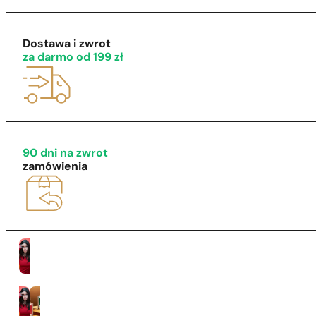
Dostawa i zwrot
za darmo od 199 zł
1 - 3 szt.
4 szt. za
1 grosz!
90 dni na zwrot
zamówienia
Kobiety