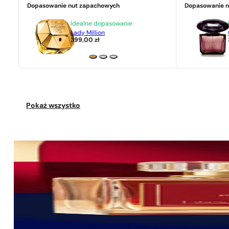
Dopasowanie nut zapachowych
Dopasowanie 
Idealne dopasowanie
Lady Million
399,00
zł
Pokaż wszystko