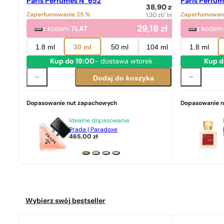
Paris Perfumes N° 652
Paris Perfum
38,90
zł
Zaperfumowanie 25 %
Zaperfumowan
1,30
zł
/ 1ml
29,18
zł
z kodem
7LAT
z kode
1.8 ml
30 ml
50 ml
104 ml
1.8 ml
Kup do 19:00
- dostawa wtorek
Kup d
Dodaj do koszyka
Dopasowanie nut zapachowych
Dopasowanie 
Idealne dopasowanie
Prada | Paradoxe
465,00
zł
Wybierz swój bestseller