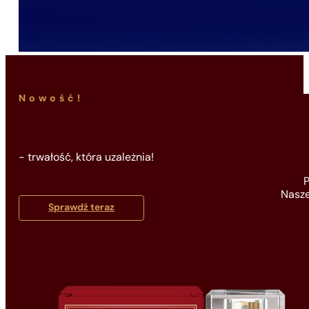
Nowość!
- trwałość, która uzależnia!
P
Nasze
Sprawdź teraz