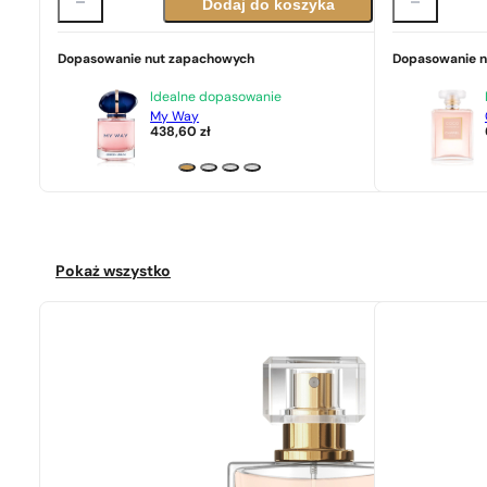
Dodaj do koszyka
Dopasowanie nut zapachowych
Dopasowanie 
Idealne dopasowanie
My Way
438,60
zł
Pokaż wszystko