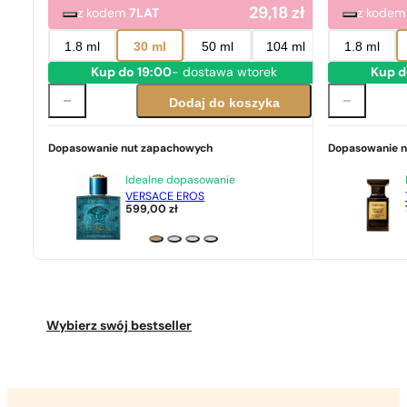
29,18
zł
z kodem
7LAT
z kode
1.8 ml
30 ml
50 ml
104 ml
1.8 ml
Kup do 19:00
- dostawa wtorek
Kup d
Dodaj do koszyka
Dopasowanie nut zapachowych
Dopasowanie 
Idealne dopasowanie
VERSACE EROS
599,00
zł
Wybierz swój bestseller