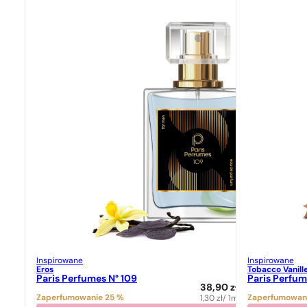
Inspirowane
Inspirowane
Eros
Tobacco Vanill
Paris Perfumes N° 109
Paris Perfum
38,90
zł
Zaperfumowanie 25 %
Zaperfumowan
1,30
zł
/ 1ml