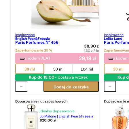
Inspirowane
Inspirowane
English Pear&Freesia
Lolita Land
Paris Perfumes N° 456
Paris Perfum
38,90
zł
Zaperfumowanie 25 %
Zaperfumowan
1,30
zł
/ 1ml
29,18
zł
z kodem
7LAT
z kode
30 ml
50 ml
104 ml
30 ml
Kup do 19:00
- dostawa wtorek
Kup d
Dodaj do koszyka
Dopasowanie nut zapachowych
Dopasowanie 
Idealne dopasowanie
Jo Malone | English Pear&Freesia
820,00
zł