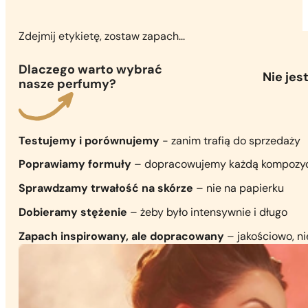
Zdejmij etykietę, zostaw zapach...
Dlaczego warto wybrać
Nie je
nasze perfumy?
Testujemy i porównujemy
- zanim trafią do sprzedaży
Poprawiamy formuły
– dopracowujemy każdą kompozy
Sprawdzamy trwałość na skórze
– nie na papierku
Dobieramy stężenie
– żeby było intensywnie i długo
Zapach inspirowany, ale dopracowany
– jakościowo, n