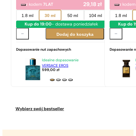
29,18
zł
z kodem
7LAT
z kode
1.8 ml
30 ml
50 ml
104 ml
1.8 ml
Kup do 19:00
- dostawa poniedziałek
Kup do 
Dodaj do koszyka
Dopasowanie nut zapachowych
Dopasowanie 
Idealne dopasowanie
VERSACE EROS
599,00
zł
Wybierz swój bestseller