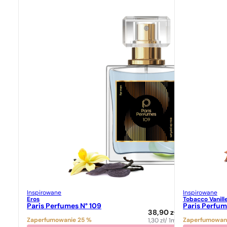
Inspirowane
Inspirowane
Eros
Tobacco Vanill
Paris Perfumes N° 109
Paris Perfum
38,90
zł
Zaperfumowanie 25 %
Zaperfumowan
1,30
zł
/ 1ml