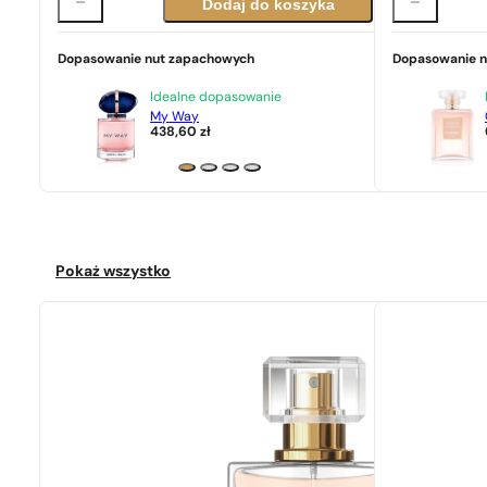
Dodaj do koszyka
Dopasowanie nut zapachowych
Dopasowanie 
Idealne dopasowanie
My Way
438,60
zł
Pokaż wszystko