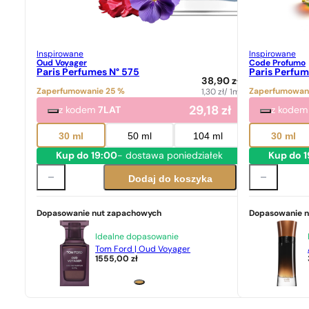
Inspirowane
Inspirowane
Oud Voyager
Code Profumo
Paris Perfumes N° 575
Paris Perfum
38,90
zł
Zaperfumowanie 25 %
Zaperfumowan
1,30
zł
/ 1ml
29,18
zł
z kodem
7LAT
z kode
30 ml
50 ml
104 ml
30 ml
Kup do 19:00
- dostawa poniedziałek
Kup do 
Dodaj do koszyka
Dopasowanie nut zapachowych
Dopasowanie 
Idealne dopasowanie
Tom Ford | Oud Voyager
1555,00
zł