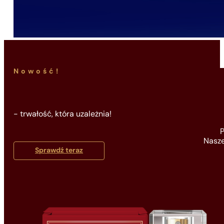
Nowość!
- trwałość, która uzależnia!
P
Nasze
Sprawdź teraz