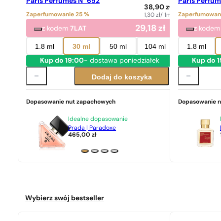
Paris Perfumes N° 652
Paris Perfum
38,90
zł
Zaperfumowanie 25 %
Zaperfumowan
1,30
zł
/ 1ml
29,18
zł
z kodem
7LAT
z kode
1.8 ml
30 ml
50 ml
104 ml
1.8 ml
Kup do 19:00
- dostawa poniedziałek
Kup do 
Dodaj do koszyka
Dopasowanie nut zapachowych
Dopasowanie 
Idealne dopasowanie
Prada | Paradoxe
465,00
zł
Wybierz swój bestseller