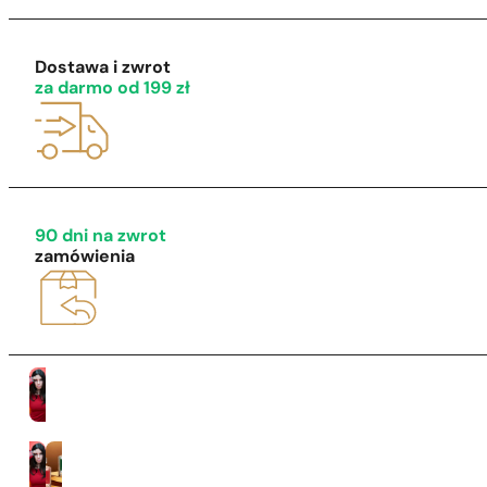
Dostawa i zwrot
za darmo od 199 zł
1 - 3 szt.
4 szt. za
1 grosz!
90 dni na zwrot
zamówienia
Kobiety