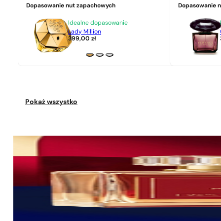
Dopasowanie nut zapachowych
Dopasowanie 
Idealne dopasowanie
Lady Million
399,00
zł
Pokaż wszystko