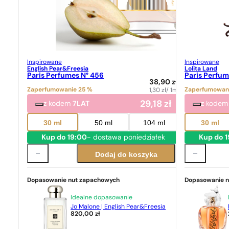
Inspirowane
Inspirowane
English Pear&Freesia
Lolita Land
Paris Perfumes N° 456
Paris Perfum
38,90
zł
Zaperfumowanie 25 %
Zaperfumowan
1,30
zł
/ 1ml
29,18
zł
z kodem
7LAT
z kode
30 ml
50 ml
104 ml
30 ml
Kup do 19:00
- dostawa poniedziałek
Kup do 
Dodaj do koszyka
Dopasowanie nut zapachowych
Dopasowanie 
Idealne dopasowanie
Jo Malone | English Pear&Freesia
820,00
zł