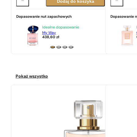
Dodaj do koszyka
Dopasowanie nut zapachowych
Dopasowanie 
Idealne dopasowanie
My Way
438,60
zł
Pokaż wszystko