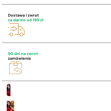
Dostawa i zwrot
za darmo od 199 zł
1 - 3 szt.
4 szt. za
1 grosz!
90 dni na zwrot
zamówienia
Kobiety