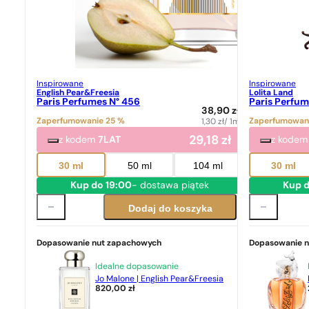
Inspirowane
Inspirowane
English Pear&Freesia
Lolita Land
Paris Perfumes N° 456
Paris Perfum
38,90
zł
Zaperfumowanie 25 %
Zaperfumowan
1,30
zł
/ 1ml
29,18
zł
z kodem
7LAT
z kode
30 ml
50 ml
104 ml
30 ml
Kup do 19:00
- dostawa piątek
Kup d
Dodaj do koszyka
Dopasowanie nut zapachowych
Dopasowanie 
Idealne dopasowanie
Jo Malone | English Pear&Freesia
820,00
zł