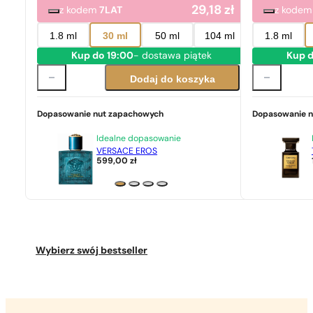
29,18
zł
z kodem
7LAT
z kode
1.8 ml
30 ml
50 ml
104 ml
1.8 ml
Kup do 19:00
- dostawa piątek
Kup d
Dodaj do koszyka
Dopasowanie nut zapachowych
Dopasowanie 
Idealne dopasowanie
VERSACE EROS
599,00
zł
Wybierz swój bestseller