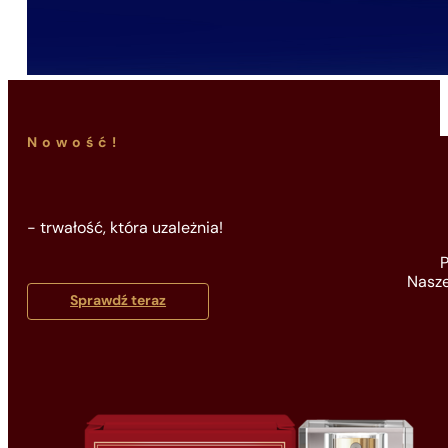
Nowość!
- trwałość, która uzależnia!
P
Nasze
Sprawdź teraz