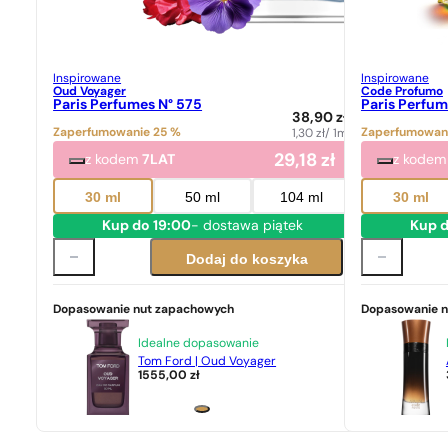
Inspirowane
Inspirowane
Oud Voyager
Code Profumo
Paris Perfumes N° 575
Paris Perfum
38,90
zł
Zaperfumowanie 25 %
Zaperfumowan
1,30
zł
/ 1ml
29,18
zł
z kodem
7LAT
z kode
30 ml
50 ml
104 ml
30 ml
Kup do 19:00
- dostawa piątek
Kup d
Dodaj do koszyka
Dopasowanie nut zapachowych
Dopasowanie 
Idealne dopasowanie
Tom Ford | Oud Voyager
1555,00
zł