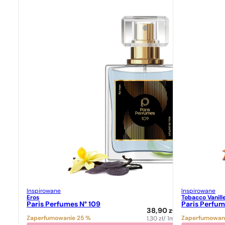
Inspirowane
Inspirowane
Eros
Tobacco Vanill
Paris Perfumes N° 109
Paris Perfum
38,90
zł
Zaperfumowanie 25 %
Zaperfumowan
1,30
zł
/ 1ml