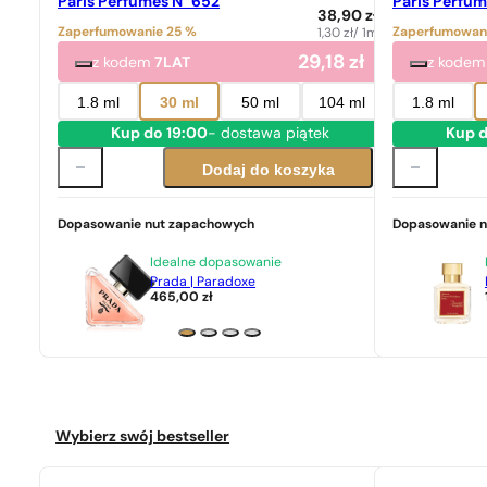
Paris Perfumes N° 652
Paris Perfum
38,90
zł
Zaperfumowanie 25 %
Zaperfumowan
1,30
zł
/ 1ml
29,18
zł
z kodem
7LAT
z kode
1.8 ml
30 ml
50 ml
104 ml
1.8 ml
Kup do 19:00
- dostawa piątek
Kup d
Dodaj do koszyka
Dopasowanie nut zapachowych
Dopasowanie 
Idealne dopasowanie
Prada | Paradoxe
465,00
zł
Wybierz swój bestseller