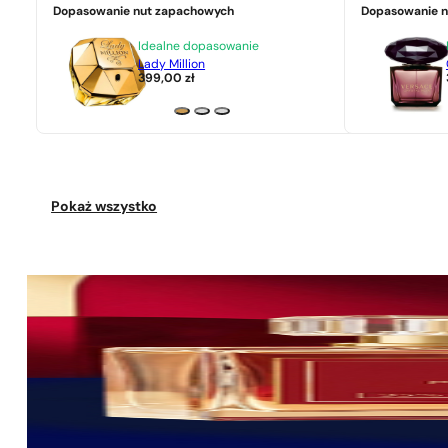
Dopasowanie nut zapachowych
Dopasowanie 
Idealne dopasowanie
Lady Million
399,00
zł
Pokaż wszystko