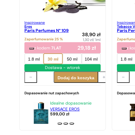
Inspirowane
Inspirowa
Eros
Tobacco Va
Paris Perfumes N° 109
Paris Pe
38,90
zł
Zaperfumowanie 25 %
Zaperfum
1,30
zł
/ 1ml
29,18
zł
z kodem
7LAT
z k
1.8 ml
30 ml
50 ml
104 ml
1.8 ml
Dostawa - wtorek
Dodaj do koszyka
Dopasowanie nut zapachowych
Dopasowa
Idealne dopasowanie
VERSACE EROS
599,00
zł