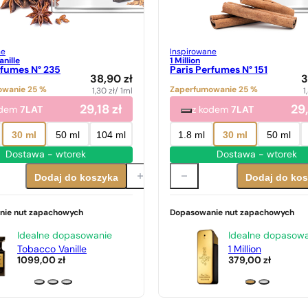
ne
Inspirowane
nille
1 Million
rfumes N° 235
Paris Perfumes N° 151
38,90
zł
3
owanie 25 %
Zaperfumowanie 25 %
1,30
zł
/ 1ml
1
29,18
zł
29
odem
7LAT
z kodem
7LAT
30 ml
50 ml
104 ml
1.8 ml
30 ml
50 ml
Dostawa - wtorek
Dostawa - wtorek
Dodaj do koszyka
Dodaj do ko
nie nut zapachowych
Dopasowanie nut zapachowych
Idealne dopasowanie
Idealne dopasow
Tobacco Vanille
1 Million
1099,00
zł
379,00
zł