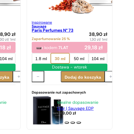
Inspirowane
Sauvage
Paris Perfumes N° 73
8,90
zł
38,90
zł
Zaperfumowanie 25 %
,30
zł
/ 1ml
1,30
zł
/ 1ml
,18
zł
29,18
zł
z kodem
7LAT
104 ml
1.8 ml
30 ml
50 ml
104 ml
Dostawa - wtorek
szyka
Dodaj do koszyka
Dopasowanie nut zapachowych
anie
Idealne dopasowanie
Dior | Sauvage EDP
389,00
zł