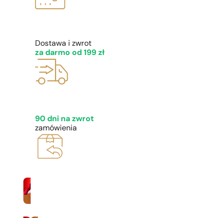
1 - 3 szt.
4 szt. za
1 gros
Dostawa i zwrot
za darmo od 199 zł
90 dni na zwrot
zamówienia
Kobiety