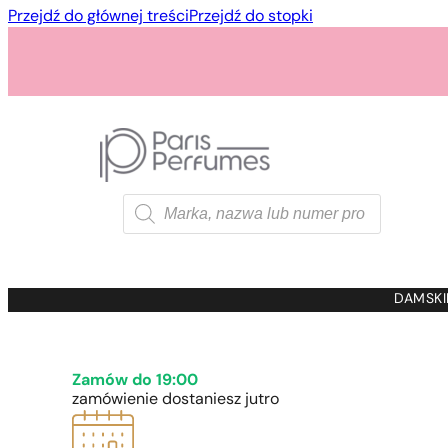
Przejdź do głównej treści
Przejdź do stopki
Wyszukiwarka
produktów
1 - 3 szt.
4 szt. za
1 gros
DAMSKI
Zamów do 19:00
zamówienie dostaniesz jutro