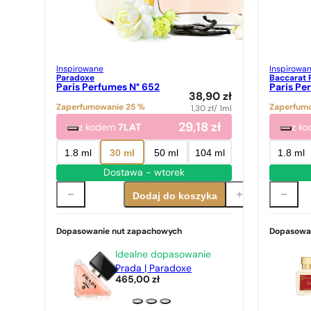
Inspirowane
Inspirowa
Paradoxe
Baccarat 
Paris Perfumes N° 652
Paris Pe
38,90
zł
Zaperfumowanie 25 %
Zaperfum
1,30
zł
/ 1ml
29,18
zł
z kodem
7LAT
z k
1.8 ml
30 ml
50 ml
104 ml
1.8 ml
Dostawa - wtorek
Dodaj do koszyka
Dopasowanie nut zapachowych
Dopasowa
Idealne dopasowanie
Prada | Paradoxe
465,00
zł