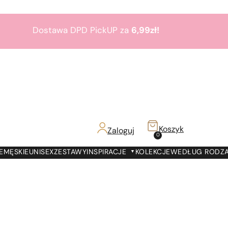
Dostawa DPD PickUP za
6,99zł!
Zamów do 19:00 -
Dostawa jutro!
7000 prezentów
na
7 urodziny
Paris Perfumes!
Bestsellery
3+1
gratis
Koszyk
Zaloguj
z!
0
Dostawa DPD PickUP za
6,99zł!
E
MĘSKIE
UNISEX
ZESTAWY
INSPIRACJE
KOLEKCJE
WEDŁUG RODZ
Zamów do 19:00 -
Dostawa jutro!
7000 prezentów
na
7 urodziny
Paris Perfumes!
Bestsellery
3+1
gratis