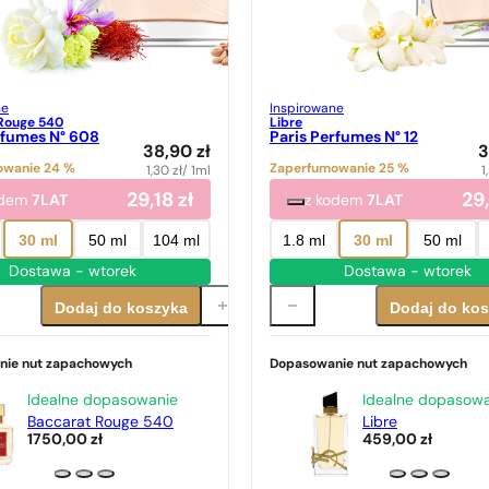
ne
Inspirowane
Rouge 540
Libre
rfumes N° 608
Paris Perfumes N° 12
38,90
zł
3
owanie 24 %
Zaperfumowanie 25 %
1,30
zł
/ 1ml
1
29,18
zł
29
odem
7LAT
z kodem
7LAT
30 ml
50 ml
104 ml
1.8 ml
30 ml
50 ml
Dostawa - wtorek
Dostawa - wtorek
Dodaj do koszyka
Dodaj do ko
nie nut zapachowych
Dopasowanie nut zapachowych
Idealne dopasowanie
Idealne dopasow
Baccarat Rouge 540
Libre
1750,00
zł
459,00
zł