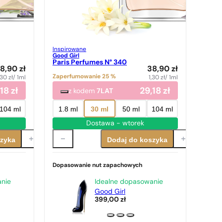
Inspirowane
Good Girl
Paris Perfumes N° 340
8,90
zł
38,90
zł
Zaperfumowanie 25 %
,30
zł
/ 1ml
1,30
zł
/ 1ml
,18
zł
29,18
zł
z kodem
7LAT
104 ml
1.8 ml
30 ml
50 ml
104 ml
Dostawa - wtorek
szyka
Dodaj do koszyka
Dopasowanie nut zapachowych
anie
Idealne dopasowanie
Good Girl
399,00
zł