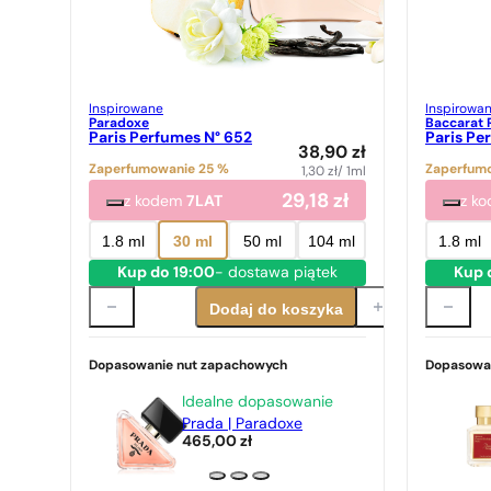
Inspirowane
Inspirowa
Paradoxe
Baccarat 
Paris Perfumes N° 652
Paris Pe
38,90
zł
Zaperfumowanie 25 %
Zaperfum
1,30
zł
/ 1ml
29,18
zł
z kodem
7LAT
z k
1.8 ml
30 ml
50 ml
104 ml
1.8 ml
Kup do 19:00
- dostawa piątek
Kup 
Dodaj do koszyka
Dopasowanie nut zapachowych
Dopasowa
Idealne dopasowanie
Prada | Paradoxe
465,00
zł