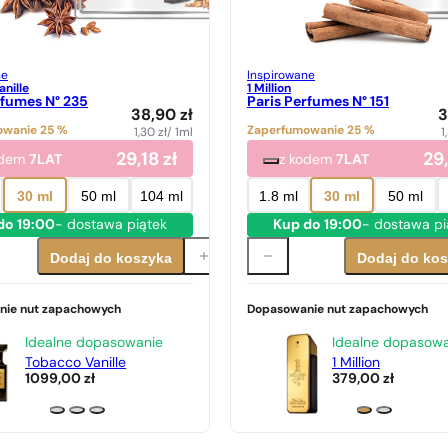
ne
Inspirowane
nille
1 Million
rfumes N° 235
Paris Perfumes N° 151
38,90
zł
3
owanie 25 %
Zaperfumowanie 25 %
1,30
zł
/ 1ml
1
29,18
zł
29
odem
7LAT
z kodem
7LAT
30 ml
50 ml
104 ml
1.8 ml
30 ml
50 ml
do 19:00
- dostawa piątek
Kup do 19:00
- dostawa pi
Dodaj do koszyka
Dodaj do ko
nie nut zapachowych
Dopasowanie nut zapachowych
Idealne dopasowanie
Idealne dopasow
Tobacco Vanille
1 Million
1099,00
zł
379,00
zł