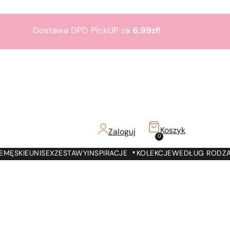
Dostawa DPD PickUP za
6,99zł!
Zamów do 19:00 -
Dostawa jutro!
7000 prezentów
na
7 urodziny
Paris Perfumes!
Bestsellery
3+1
gratis
Koszyk
Zaloguj
z!
0
Dostawa DPD PickUP za
6,99zł!
E
MĘSKIE
UNISEX
ZESTAWY
INSPIRACJE
KOLEKCJE
WEDŁUG RODZ
Zamów do 19:00 -
Dostawa jutro!
7000 prezentów
na
7 urodziny
Paris Perfumes!
Bestsellery
3+1
gratis