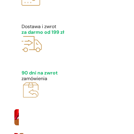
1 - 3 szt.
4 szt. za
1 gros
Dostawa i zwrot
za darmo od 199 zł
90 dni na zwrot
zamówienia
Kobiety