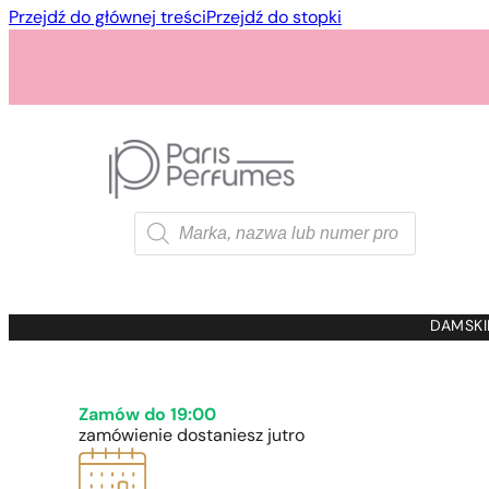
Przejdź do głównej treści
Przejdź do stopki
Wyszukiwarka
produktów
1 - 3 szt.
4 szt. za
1 gros
DAMSKI
Zamów do 19:00
zamówienie dostaniesz jutro