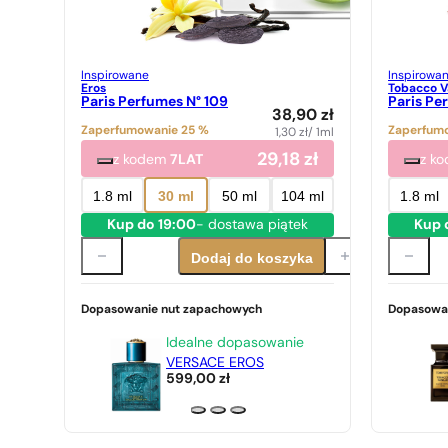
Inspirowane
Inspirowa
Eros
Tobacco Va
Paris Perfumes N° 109
Paris Pe
38,90
zł
Zaperfumowanie 25 %
Zaperfum
1,30
zł
/ 1ml
29,18
zł
z kodem
7LAT
z k
1.8 ml
30 ml
50 ml
104 ml
1.8 ml
Kup do 19:00
- dostawa piątek
Kup 
Dodaj do koszyka
Dopasowanie nut zapachowych
Dopasowa
Idealne dopasowanie
VERSACE EROS
599,00
zł