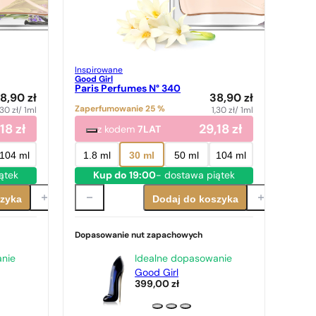
Inspirowane
Good Girl
Paris Perfumes N° 340
8,90
zł
38,90
zł
Zaperfumowanie 25 %
,30
zł
/ 1ml
1,30
zł
/ 1ml
,18
zł
29,18
zł
z kodem
7LAT
104 ml
1.8 ml
30 ml
50 ml
104 ml
ątek
Kup do 19:00
- dostawa piątek
szyka
Dodaj do koszyka
Dopasowanie nut zapachowych
anie
Idealne dopasowanie
Good Girl
399,00
zł