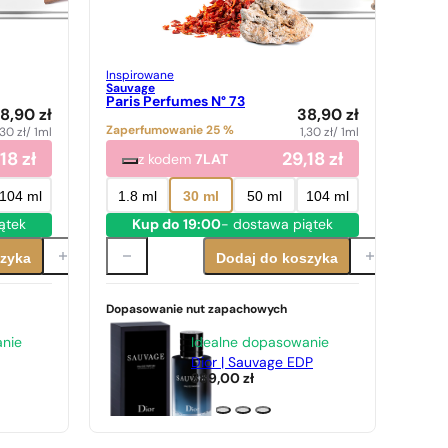
Inspirowane
Sauvage
Paris Perfumes N° 73
8,90
zł
38,90
zł
Zaperfumowanie 25 %
,30
zł
/ 1ml
1,30
zł
/ 1ml
,18
zł
29,18
zł
z kodem
7LAT
104 ml
1.8 ml
30 ml
50 ml
104 ml
ątek
Kup do 19:00
- dostawa piątek
szyka
Dodaj do koszyka
Dopasowanie nut zapachowych
anie
Idealne dopasowanie
Dior | Sauvage EDP
389,00
zł