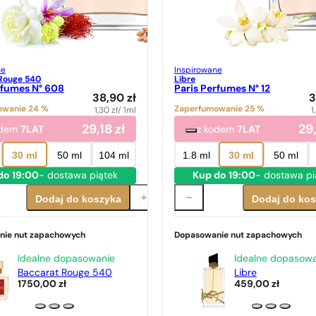
ne
Inspirowane
Rouge 540
Libre
rfumes N° 608
Paris Perfumes N° 12
38,90
zł
3
owanie 24 %
Zaperfumowanie 25 %
1,30
zł
/ 1ml
1
29,18
zł
29
odem
7LAT
z kodem
7LAT
30 ml
50 ml
104 ml
1.8 ml
30 ml
50 ml
do 19:00
- dostawa piątek
Kup do 19:00
- dostawa pi
Dodaj do koszyka
Dodaj do ko
nie nut zapachowych
Dopasowanie nut zapachowych
Idealne dopasowanie
Idealne dopasow
Baccarat Rouge 540
Libre
1750,00
zł
459,00
zł