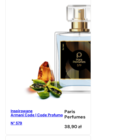
Inspirowane
Paris
Armani Code | Code Profumo
Perfumes
N° 579
38,90
zł