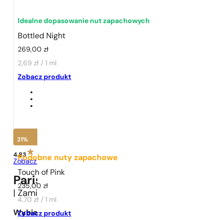
Idealne dopasowanie nut zapachowych
Bottled Night
269,00
zł
2,69 zł / 1 ml
1 - 3 szt.
4 szt. za
1 grosz!
Zobacz produkt
21%
4.83
Podobne nuty zapachowe
Zobacz opinie
Touch of Pink
Paris Perfumes N° 149 -
21
%
235,00
zł
| Zamiennik
Hugo Boss
BOSS Bottled Night
4,70 zł / 1 ml
Wybierz pojemność:
Zobacz produkt