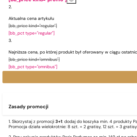
[bb_price kind="promo"]
Aktualna cena artykułu
[bb_price kind="regular"]
[bb_pct type="regular"]
Najniższa cena, po której produkt był oferowany w ciągu ostatn
[bb_price kind="omnibus"]
[bb_pct type="omnibus"]
Zasady promocji
1. Skorzystaj z promocji
3+1
: dodaj do koszyka min. 4 produkty P
Promocja działa wielokrotnie: 8 szt. = 2 gratisy, 12 szt. = 3 gra