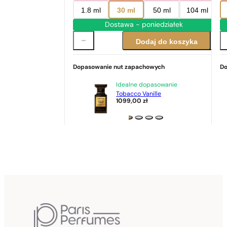
1.8 ml
30 ml
50 ml
104 ml
Dostawa - poniedziałek
Dodaj do koszyka
Dopasowanie nut zapachowych
Do
Idealne dopasowanie
Tobacco Vanille
1099,00
zł