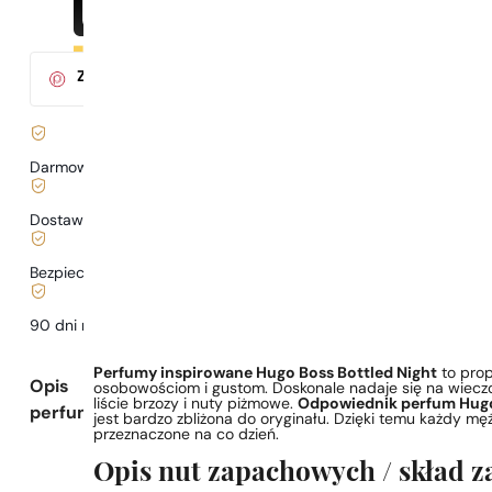
Za zakup tego produktu
otrzymasz
3
pkt.
w klubie Parys
Darmowa dostawa już
od 199 zł
Dostawa już
od 6,99 zł
.
Bezpieczne zakupy i płatności
90 dni na
przetestowanie
zapachu
Perfumy inspirowane Hugo Boss Bottled Night
to prop
Opis
osobowościom i gustom. Doskonale nadaje się na wieczo
liście brzozy i nuty piżmowe.
Odpowiednik perfum Hugo
perfum
jest bardzo zbliżona do oryginału. Dzięki temu każdy mę
przeznaczone na co dzień.
Opis nut zapachowych / skład 