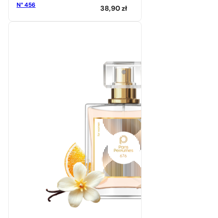
N° 456
38,90
zł