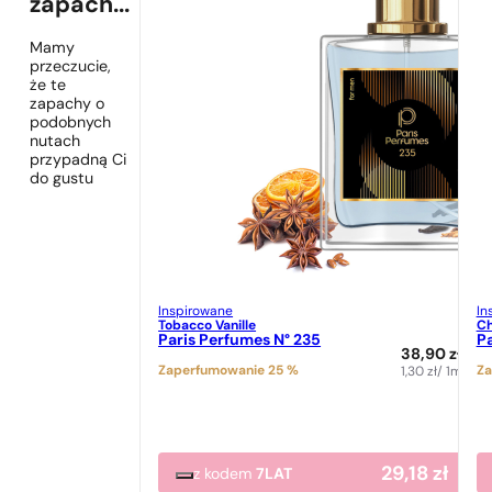
zapach...
Mamy
przeczucie,
że te
zapachy o
podobnych
nutach
przypadną Ci
do gustu
Inspirowane
In
Tobacco Vanille
Ch
Paris Perfumes N° 235
Pa
38,90
zł
Zaperfumowanie 25 %
Za
1,30
zł
/ 1ml
29,18
zł
z kodem
7LAT