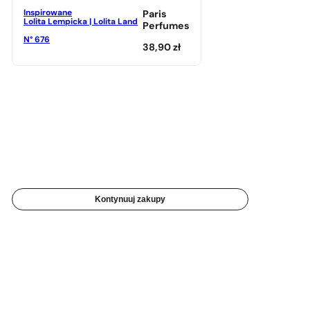
Inspirowane
Paris
Lolita Lempicka | Lolita Land
Perfumes
N° 676
38,90
zł
Kontynuuj zakupy