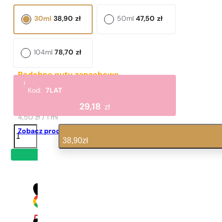
30ml
38,90
zł
50ml
47,50
zł
104ml
78,70
zł
Podobne nuty zapachowe
i
Eternity
Kod:
7LAT
135,00
zł
29,18
zł
4,50 zł / 1 ml
ilość
Zobacz produkt
N°
38,90
zł
149