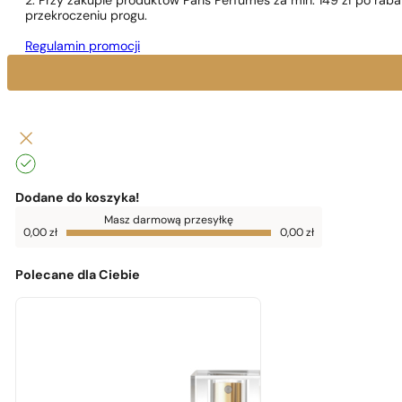
2. Przy zakupie produktów Paris Perfumes za min. 149 zł po r
przekroczeniu progu.
Regulamin promocji
Dodane do koszyka!
Do
Masz darmową przesyłkę
darmowej
0,00
zł
0,00
zł
dostawy
brakuje
0,00
zł
Polecane dla Ciebie