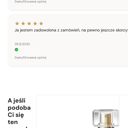
Zweryfikowana opinia
Ja jestem zadowolona z zamówień, na pewno jeszcze skorz
29.12.2020
Zweryfikowana opinia
A jeśli
podoba
Ci się
ten