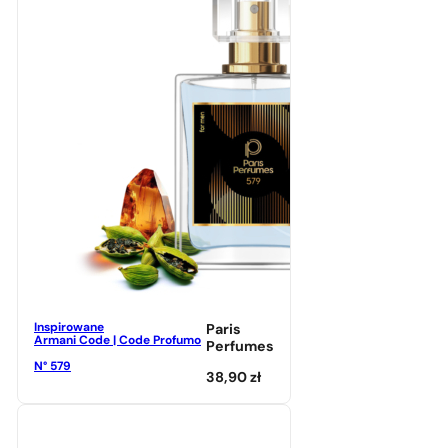
Inspirowane
Paris
Armani Code | Code Profumo
Perfumes
N° 579
38,90
zł