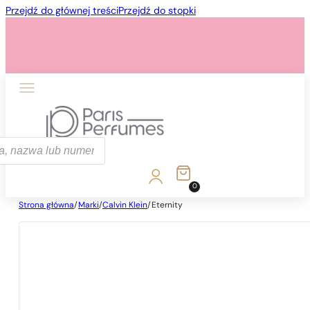
Przejdź do głównej treści
Przejdź do stopki
ka
0
Strona główna
/
Marki
/
Calvin Klein
/
Eternity
1 - 3 szt.
4 szt. za
1 grosz!