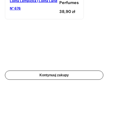
Lolita Lempicka | Lolita Land
Perfumes
N° 676
38,90
zł
Kontynuuj zakupy