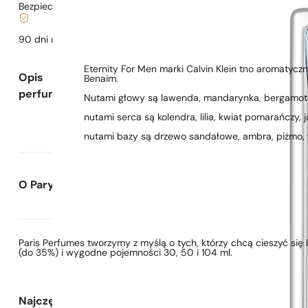
Bezpieczne zakupy i płatności
90 dni na
przetestowanie
zapachu
Eternity For Men marki Calvin Klein tno aromatyc
Opis
Benaim.
perfum
Nutami głowy są lawenda, mandarynka, bergamotk
nutami serca są kolendra, lilia, kwiat pomarańczy, 
nutami bazy są drzewo sandałowe, ambra, piżmo, w
O Paryskie Perfumy
Paris Perfumes tworzymy z myślą o tych, którzy chcą cieszyć si
(do 35%) i wygodne pojemności 30, 50 i 104 ml.
Najczęściej zadawane pytania