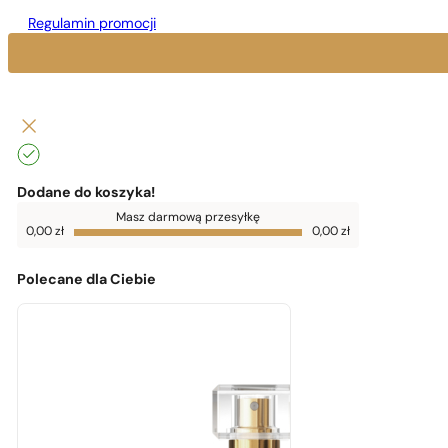
Regulamin promocji
Dodane do koszyka!
Do
Masz darmową przesyłkę
darmowej
0,00
zł
0,00
zł
dostawy
brakuje
0,00
zł
Polecane dla Ciebie