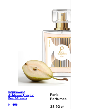
Inspirowane
Paris
Jo Malone | English
Pear&Freesia
Perfumes
N° 456
38,90
zł