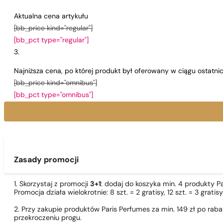
Aktualna cena artykułu
[bb_price kind="regular"]
[bb_pct type="regular"]
Najniższa cena, po której produkt był oferowany w ciągu ostatn
[bb_price kind="omnibus"]
[bb_pct type="omnibus"]
Zasady promocji
1. Skorzystaj z promocji
3+1
: dodaj do koszyka min. 4 produkty P
Promocja działa wielokrotnie: 8 szt. = 2 gratisy, 12 szt. = 3 gra
2. Przy zakupie produktów Paris Perfumes za min. 149 zł po r
przekroczeniu progu.