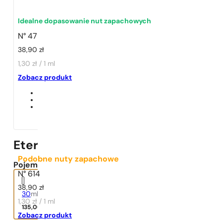
Idealne dopasowanie nut zapachowych
N° 47
38,90
zł
1,30 zł / 1 ml
1 - 3 szt.
4 szt. za
1 grosz!
Zobacz produkt
Eternity
Podobne nuty zapachowe
Pojemność:
N° 614
38,90
zł
30
ml
1,30 zł / 1 ml
135,00
zł
Zobacz produkt