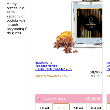
Mamy
przeczucie,
że te
zapachy o
podobnych
nutach
przypadną Ci
do gustu
Inspirowane
In
Tobacco Vanille
Ch
Paris Perfumes N° 235
Pa
38,90
zł
Zaperfumowanie 25 %
Za
1,30
zł
/ 1ml
29,18
zł
z kodem
7LAT
1.8 ml
30 ml
50 ml
104 ml