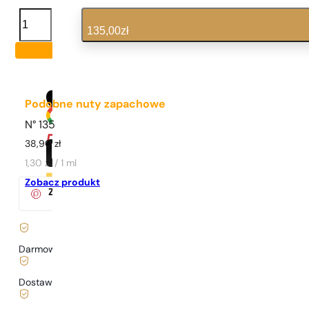
ilość
Eternity
135,00
zł
Podobne nuty zapachowe
N° 135
38,90
zł
1,30 zł / 1 ml
Zobacz produkt
Za zakup tego produktu
otrzymasz
13
pkt.
w klubie Pary
Darmowa dostawa już
od 199 zł
Dostawa już
od 6,99 zł
.