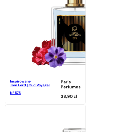
Inspirowane
Paris
Tom Ford | Oud Voyager
Perfumes
N° 575
38,90
zł