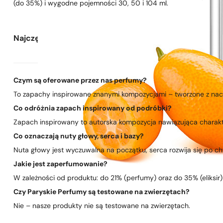
(do 35%) i wygodne pojemności 30, 50 i 104 ml.
Najczęściej zadawane pytania
Czym są oferowane przez nas perfumy?
To zapachy inspirowane znanymi kompozycjami – tworzone z nacis
Co odróżnia zapach inspirowany od podróbki?
Zapach inspirowany to autorska kompozycja nawiązująca charakte
Co oznaczają nuty głowy, serca i bazy?
Nuta głowy jest wyczuwalna na początku, serca rozwija się po chwi
Jakie jest zaperfumowanie?
W zależności od produktu: do 21% (perfumy) oraz do 35% (eliksir)
Czy Paryskie Perfumy są testowane na zwierzętach?
Nie – nasze produkty nie są testowane na zwierzętach.