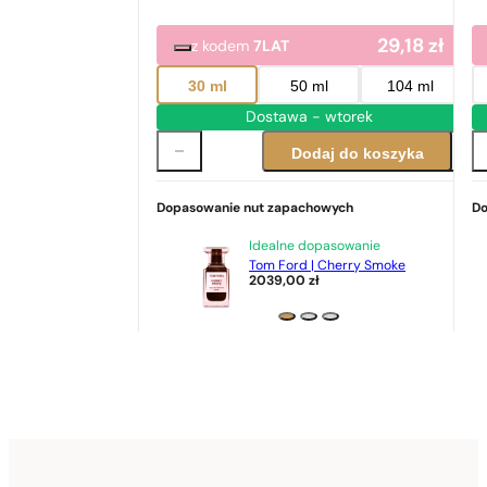
29,18
zł
z kodem
7LAT
30 ml
50 ml
104 ml
Dostawa - wtorek
Dodaj do koszyka
Dopasowanie nut zapachowych
Do
Idealne dopasowanie
Tom Ford | Cherry Smoke
2039,00
zł