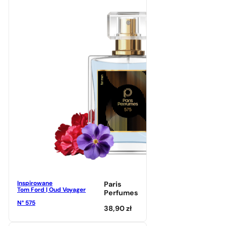
Inspirowane
Paris
Tom Ford | Oud Voyager
Perfumes
N° 575
38,90
zł