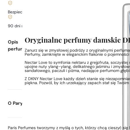
Bezpieczne zakupy i płatności
90 dni na
przetestowanie
zapachu
Oryginalne perfumy damskie D
Opis
perfum
Zanurz się w zmysłowej podróży z oryginalnymi perfum
Perfumy, zamknięte w eleganckim flakonie o pojemności 
Nectar Love to symfonia nektaru z grejpfruta, soczystej
upojne nuty ylang-ylang, delikatnego jaśminu i zmysłowe
sandałowego, paczuli i piżma, nadające perfumom głębi i
Z DKNY Nectar Love każdy dzień stanie się niezapomnia
piękna. Pozwól, by ich urzekający zapach stał się Twoi
O Paryskie Perfumy
Paris Perfumes tworzymy z myślą o tych, którzy chcą cieszyć si