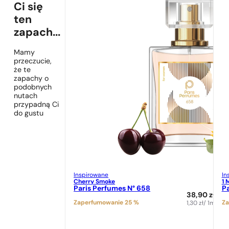
Ci się
ten
zapach...
Mamy
przeczucie,
że te
zapachy o
podobnych
nutach
przypadną Ci
do gustu
Inspirowane
In
Cherry Smoke
1 
Paris Perfumes N° 658
Pa
38,90
zł
Zaperfumowanie 25 %
Za
1,30
zł
/ 1ml