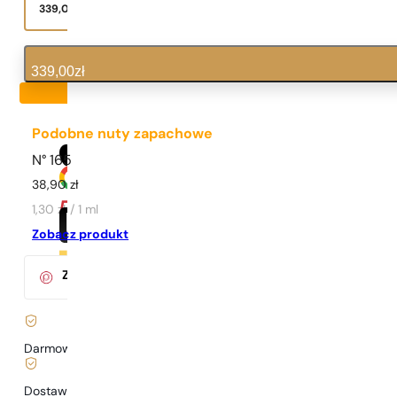
339,00
zł
339,00
zł
Podobne nuty zapachowe
N° 165
38,90
zł
1,30 zł / 1 ml
Zobacz produkt
Za zakup tego produktu
otrzymasz
33
pkt.
w klubie Pary
Darmowa dostawa już
od 199 zł
Dostawa już
od 6,99 zł
.