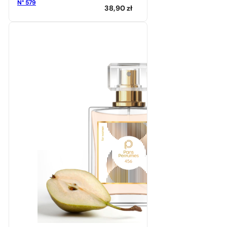
N° 579
38,90
zł