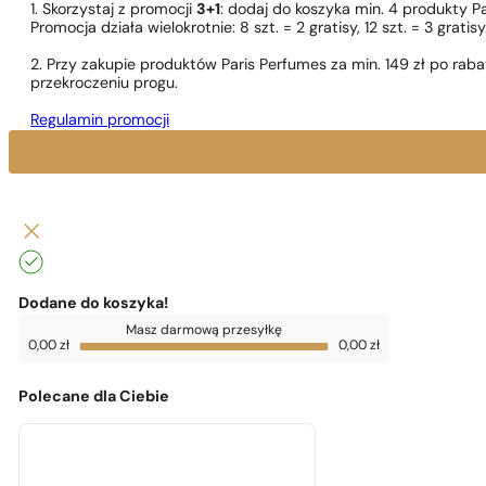
1. Skorzystaj z promocji
3+1
: dodaj do koszyka min. 4 produkty P
Promocja działa wielokrotnie: 8 szt. = 2 gratisy, 12 szt. = 3 gra
2. Przy zakupie produktów Paris Perfumes za min. 149 zł po r
przekroczeniu progu.
Regulamin promocji
Dodane do koszyka!
Do
Masz darmową przesyłkę
darmowej
0,00
zł
0,00
zł
dostawy
brakuje
0,00
zł
Polecane dla Ciebie