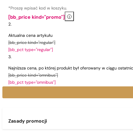
*Proszę wpisać kod w koszyku.
i
[bb_price kind="promo"]
Aktualna cena artykułu
[bb_price kind="regular"]
[bb_pct type="regular"]
Najniższa cena, po której produkt był oferowany w ciągu ostatn
[bb_price kind="omnibus"]
[bb_pct type="omnibus"]
Zasady promocji