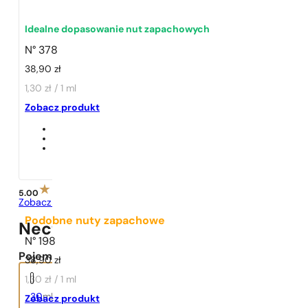
Idealne dopasowanie nut zapachowych
N° 378
38,90
zł
1,30 zł / 1 ml
1 - 3 szt.
4 szt. za
1 grosz!
Zobacz produkt
5.00
Zobacz opinie
Podobne nuty zapachowe
Nectar Love
N° 198
Pojemność:
38,90
zł
1,30 zł / 1 ml
30
ml
Zobacz produkt