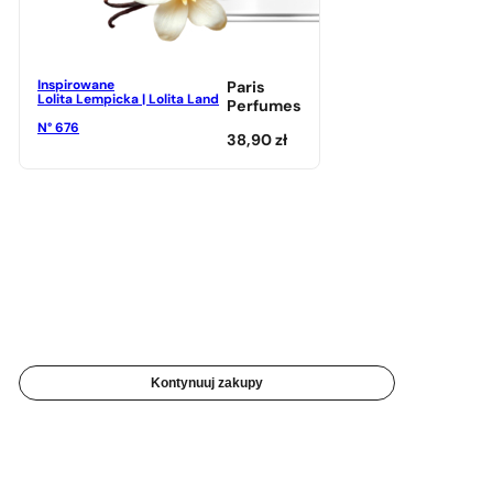
Inspirowane
Paris
Lolita Lempicka | Lolita Land
Perfumes
N° 676
38,90
zł
Kontynuuj zakupy