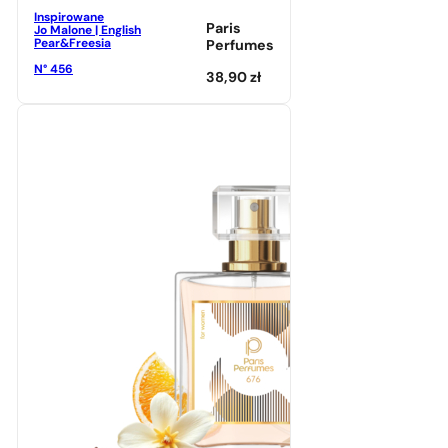
Inspirowane
Paris
Jo Malone | English
Pear&Freesia
Perfumes
N° 456
38,90
zł