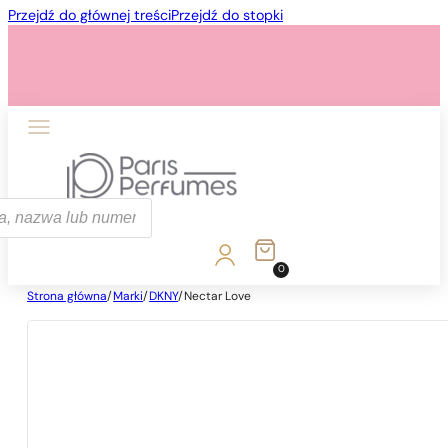
Przejdź do głównej treści
Przejdź do stopki
ka
0
Strona główna
/
Marki
/
DKNY
/
Nectar Love
1 - 3 szt.
4 szt. za
1 grosz!