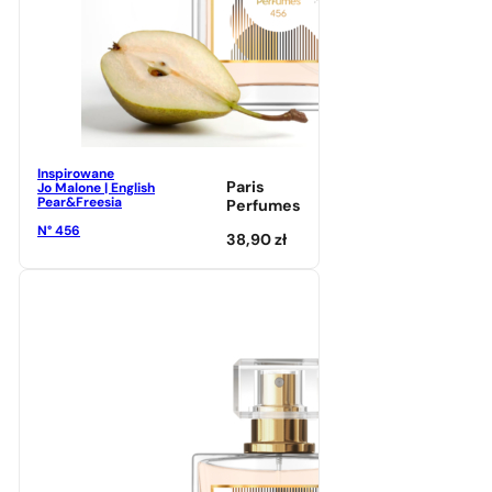
Inspirowane
Paris
Jo Malone | English
Pear&Freesia
Perfumes
N° 456
38,90
zł