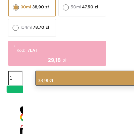
30ml
38,90
zł
50ml
47,50
zł
104ml
78,70
zł
i
Kod:
7LAT
29,18
zł
ilość
N°
38,90
zł
165