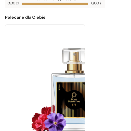
darmowej
0,00
zł
0,00
zł
dostawy
brakuje
0,00
zł
Polecane dla Ciebie