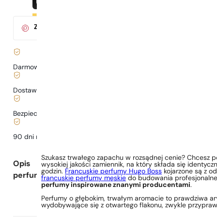
Za zakup tego produktu
otrzymasz
3
pkt.
w klubie Parys
Darmowa dostawa już
od 199 zł
Dostawa już
od 6,99 zł
.
Bezpieczne zakupy i płatności
90 dni na
przetestowanie
zapachu
Szukasz trwałego zapachu w rozsądnej cenie? Chcesz p
Opis
wysokiej jakości zamiennik, na który składa się identy
godzin.
Francuskie perfumy Hugo Boss
kojarzone są z o
perfum
francuskie perfumy męskie
do budowania profesjonalneg
perfumy inspirowane znanymi producentami
.
Perfumy o głębokim, trwałym aromacie to prawdziwa arys
wydobywające się z otwartego flakonu, zwykle przyprawia