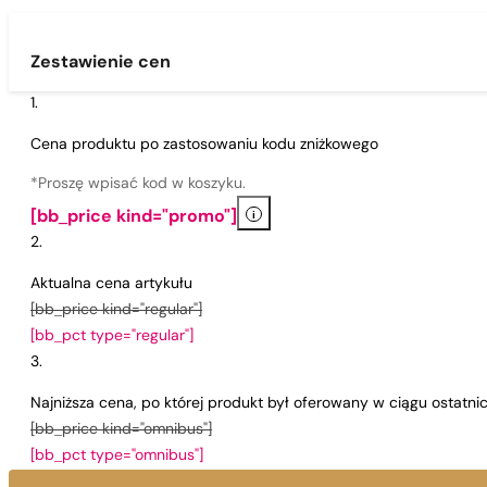
Zestawienie cen
Cena produktu po zastosowaniu kodu zniżkowego
*Proszę wpisać kod w koszyku.
i
[bb_price kind="promo"]
Aktualna cena artykułu
[bb_price kind="regular"]
[bb_pct type="regular"]
Najniższa cena, po której produkt był oferowany w ciągu ostatn
[bb_price kind="omnibus"]
[bb_pct type="omnibus"]