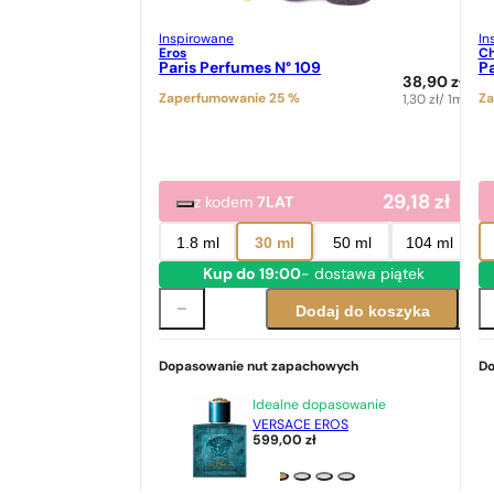
Inspirowane
In
Eros
Ch
Paris Perfumes N° 109
Pa
38,90
zł
Zaperfumowanie 25 %
Za
1,30
zł
/ 1ml
29,18
zł
z kodem
7LAT
1.8 ml
30 ml
50 ml
104 ml
Kup do 19:00
- dostawa piątek
Dodaj do koszyka
Dopasowanie nut zapachowych
Do
Idealne dopasowanie
VERSACE EROS
599,00
zł