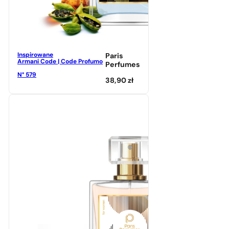
Inspirowane
Paris
Armani Code | Code Profumo
Perfumes
N° 579
38,90
zł