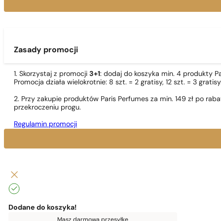
Zasady promocji
1. Skorzystaj z promocji
3+1
: dodaj do koszyka min. 4 produkty P
Promocja działa wielokrotnie: 8 szt. = 2 gratisy, 12 szt. = 3 gra
2. Przy zakupie produktów Paris Perfumes za min. 149 zł po r
przekroczeniu progu.
Regulamin promocji
Dodane do koszyka!
Do
Masz darmową przesyłkę