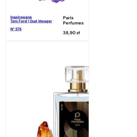
Inspirowane
Paris
Tom Ford | Oud Voyager
Perfumes
N° 575
38,90
zł