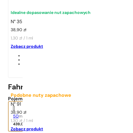
Idealne dopasowanie nut zapachowych
N° 35
38,90
zł
1,30 zł / 1 ml
1 - 3 szt.
4 szt. za
1 grosz!
Zobacz produkt
Fahrenheit
Podobne nuty zapachowe
Pojemność:
N° 91
38,90
zł
50
ml
1,30 zł / 1 ml
439,00
zł
Zobacz produkt