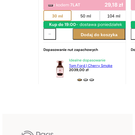
29,18
zł
z kodem
7LAT
30 ml
50 ml
104 ml
Kup do 19:00
- dostawa poniedziałek
Dodaj do koszyka
Dopasowanie nut zapachowych
Do
Idealne dopasowanie
Tom Ford | Cherry Smoke
2039,00
zł