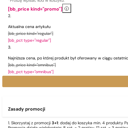
*Proszę wpisać kod w koszyku.
i
[bb_price kind="promo"]
Aktualna cena artykułu
[bb_price kind="regular"]
[bb_pct type="regular"]
Najniższa cena, po której produkt był oferowany w ciągu ostatn
[bb_price kind="omnibus"]
[bb_pct type="omnibus"]
Zasady promocji
1. Skorzystaj z promocji
3+1
: dodaj do koszyka min. 4 produkty P