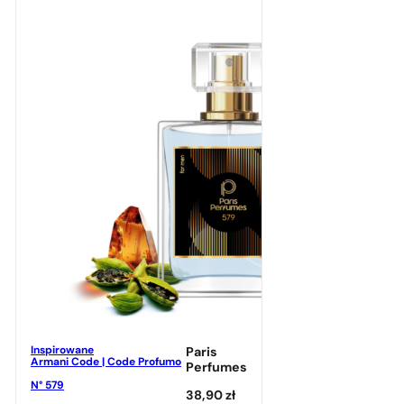
Inspirowane
Paris
Armani Code | Code Profumo
Perfumes
N° 579
38,90
zł