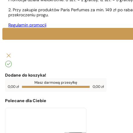
Promocja działa wielokrotnie: 8 szt. = 2 gratisy, 12 szt. = 3 gra
2. Przy zakupie produktów Paris Perfumes za min. 149 zł po r
przekroczeniu progu.
Regulamin promocji
Dodane do koszyka!
Do
Masz darmową przesyłkę
darmowej
0,00
zł
0,00
zł
dostawy
brakuje
0,00
zł
Polecane dla Ciebie