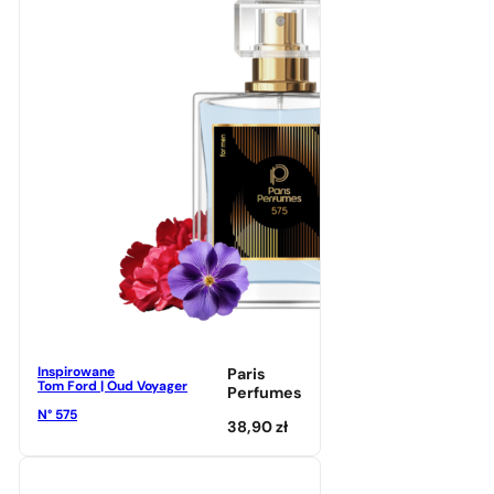
Inspirowane
Paris
Tom Ford | Oud Voyager
Perfumes
N° 575
38,90
zł