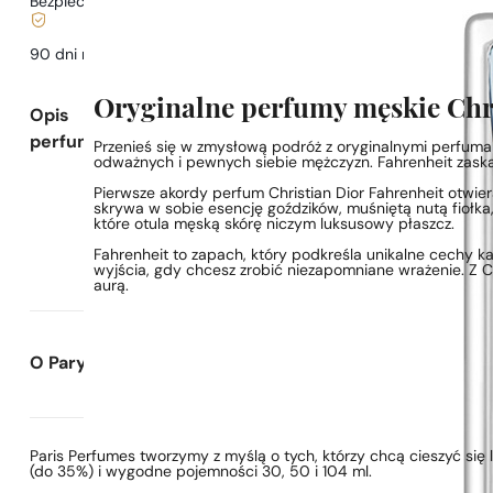
Bezpieczne zakupy i płatności
90 dni na
przetestowanie
zapachu
Oryginalne perfumy męskie Chri
Opis
perfum
Przenieś się w zmysłową podróż z oryginalnymi perfumam
odważnych i pewnych siebie mężczyzn. Fahrenheit zaska
Pierwsze akordy perfum Christian Dior Fahrenheit otwier
skrywa w sobie esencję goździków, muśniętą nutą fiołka,
które otula męską skórę niczym luksusowy płaszcz.
Fahrenheit to zapach, który podkreśla unikalne cechy
wyjścia, gdy chcesz zrobić niezapomniane wrażenie. Z C
aurą.
O Paryskie Perfumy
Paris Perfumes tworzymy z myślą o tych, którzy chcą cieszyć si
(do 35%) i wygodne pojemności 30, 50 i 104 ml.