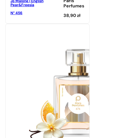
Paris
Jo Malone | English
Pear&Freesia
Perfumes
N° 456
38,90
zł