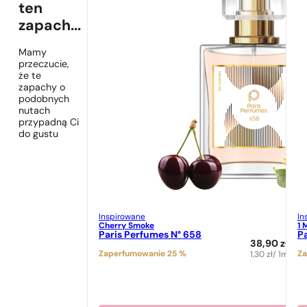
ten
zapach...
Mamy
przeczucie,
że te
zapachy o
podobnych
nutach
przypadną Ci
do gustu
Inspirowane
In
Cherry Smoke
1 
Paris Perfumes N° 658
Pa
38,90
zł
Zaperfumowanie 25 %
Za
1,30
zł
/ 1ml