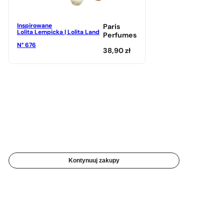
Inspirowane
Paris
Lolita Lempicka | Lolita Land
Perfumes
N° 676
38,90
zł
Kontynuuj zakupy