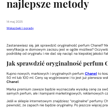
najlepsze metody
14 maj 2025
Wskazówki i porady
1 - 3 szt.
4 szt. za
1 grosz!
Zastanawiasz się, jak sprawdzić oryginalność perfum Chanel? Ni
weryfikacja w domowym zaciszu jest w ogóle możliwa? Oczywiści
podróbkę od oryginału i nie dać się naciąć na kiepskiej jakości 
Jak sprawdzić oryginalność perfum 
Kupno nowych, markowych i oryginalnych perfum
Chanel
to kos
50 ml lub 100 ml. Ceny są wygórowane i to jest już pierwsza w
Chanel
.
Marka premium zawsze będzie wyznaczała wysoką cenę za swój pr
samych perfum, ale i kampanii marketingowych, reklamowych cz
Jeśli w sklepie internetowym znajdziesz “oryginalne” perfumy C
pewność, że zapach nie będzie oryginalny. Po jeszcze więcej p