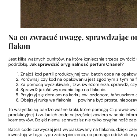
Na co zwracać uwagę, sprawdzając o
flakon
Jest kilka ważnych punktów, na które koniecznie trzeba zwrócić u
podróbkę.
Jak sprawdzić oryginalność perfum Chanel
?
Znajdź kod partii produkcyjnej tzw. batch code na opakowa
Porównaj, czy kod na opakowaniu jest zgodnym z tym na fl
Za pomocą wyszukiwarki, tzw. świeżomierza, sprawdź, czy 
Sprawdź jakość wykonania logo na flakonie.
Przyjrzyj się detalom na korku, ew. ozdobom, łańcuszkom 
Obejrzyj rurkę we flakonie 一 powinna być prosta, niepozaw
To wszystko są bardzo ważne kroki, które pomogą Ci prawidło
produkcyjnej, tzw. batch code najczęściej zawiera w sobie infor
kosmetyków. Dzięki niemu sprawdzisz nie tylko oryginalność zapa
Batch code zazwyczaj jest wypiaskowany na flakonie, dzięki c
inwestują w tego typu zabezpieczenia, co pomaga odróżnić oryg