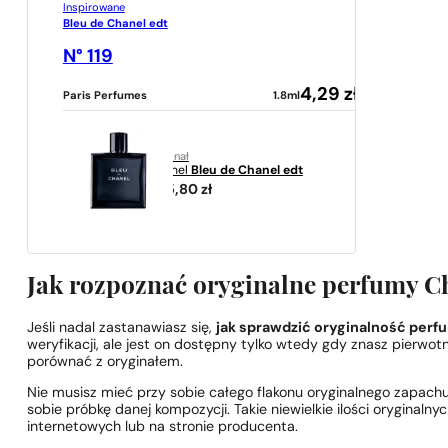
Inspirowane
Bleu de Chanel edt
N° 119
4,29
zł
Paris Perfumes
1.8ml
oryginał
Chanel
Bleu de Chanel edt
545,80
zł
Jak rozpoznać oryginalne perfumy C
Jeśli nadal zastanawiasz się,
jak sprawdzić oryginalność perf
weryfikacji, ale jest on dostępny tylko wtedy gdy znasz pierwot
porównać z oryginałem.
Nie musisz mieć przy sobie całego flakonu oryginalnego zapachu
sobie próbkę danej kompozycji. Takie niewielkie ilości orygina
internetowych lub na stronie producenta.