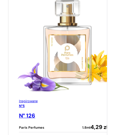
Inspirowane
N°5
N° 126
4,29
zł
Paris Perfumes
1.8ml