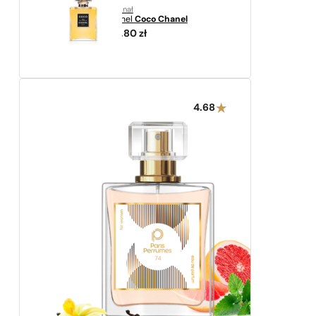
oryginał
Chanel
Coco Chanel
519,80
zł
4.68