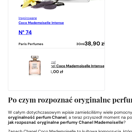
Inspirowane
Coco Mademoiselle Intense
N° 74
38,90
zł
Paris Perfumes
30ml
oryginał
Chanel
Coco Mademoiselle Intense
503,00
zł
Po czym rozpoznać oryginalne perf
W całym dotychczasowym wpisie zamieściliśmy wiele pomocn
oryginalność perfum Chanel
, a teraz przyszedł moment na p
jak rozpoznać oryginalne perfumy Chanel Mademoiselle
?
Zapach Chanel Coco Mademoiselle to kultowa kompozycja, która