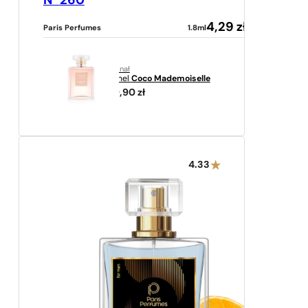
N° 260
4,29
zł
Paris Perfumes
1.8ml
oryginał
Chanel
Coco Mademoiselle
629,90
zł
4.33