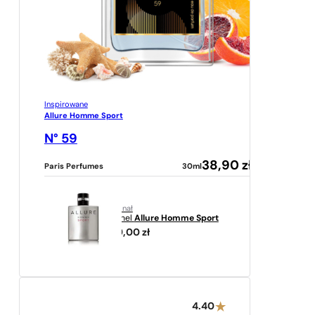
Inspirowane
Allure Homme Sport
N° 59
38,90
zł
Paris Perfumes
30ml
oryginał
Chanel
Allure Homme Sport
589,00
zł
4.40