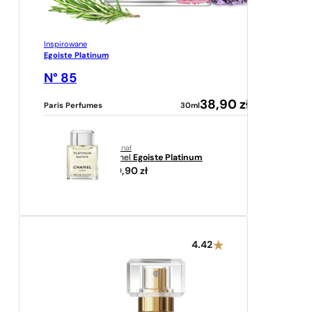
Inspirowane
Egoiste Platinum
N° 85
38,90
zł
Paris Perfumes
30ml
oryginał
Chanel
Egoiste Platinum
689,90
zł
4.42