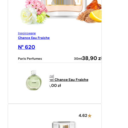
Inspirowane
Chance Eau Fraiche
N° 620
38,90
zł
Paris Perfumes
30ml
oryginał
Chanel
Chance Eau Fraiche
585,00
zł
4.62