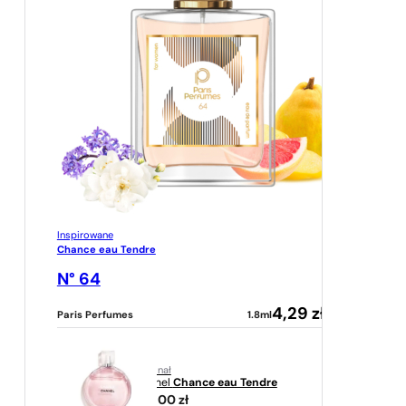
Inspirowane
Chance eau Tendre
N° 64
4,29
zł
Paris Perfumes
1.8ml
oryginał
Chanel
Chance eau Tendre
719,00
zł