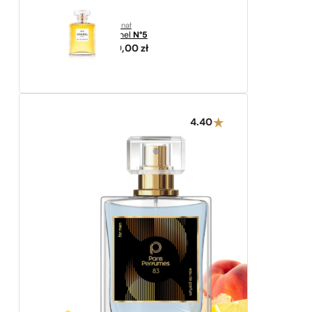
oryginał
Chanel
N°5
689,00
zł
4.40