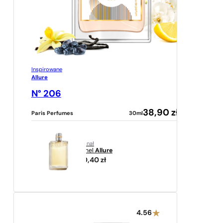
Inspirowane
Allure
N° 206
38,90
zł
Paris Perfumes
30ml
oryginał
Chanel
Allure
890,40
zł
4.56