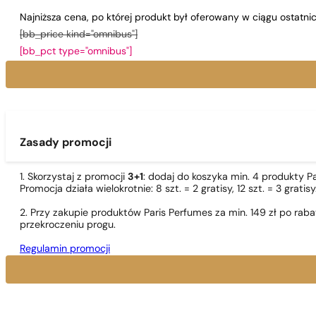
Najniższa cena, po której produkt był oferowany w ciągu ostatn
[bb_price kind="omnibus"]
[bb_pct type="omnibus"]
Zasady promocji
1. Skorzystaj z promocji
3+1
: dodaj do koszyka min. 4 produkty P
Promocja działa wielokrotnie: 8 szt. = 2 gratisy, 12 szt. = 3 gra
2. Przy zakupie produktów Paris Perfumes za min. 149 zł po r
przekroczeniu progu.
Regulamin promocji