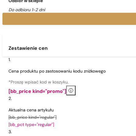
Odbiór w sklepie
Do odbioru 1-2 dni
Zestawienie cen
Cena produktu po zastosowaniu kodu zniżkowego
*Proszę wpisać kod w koszyku.
i
[bb_price kind="promo"]
Aktualna cena artykułu
[bb_price kind="regular"]
[bb_pct type="regular"]