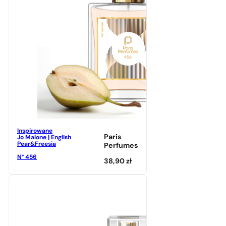
Inspirowane
Paris
Jo Malone | English
Pear&Freesia
Perfumes
N° 456
38,90
zł