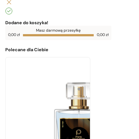
Dodane do koszyka!
Do
Masz darmową przesyłkę
darmowej
0,00
zł
0,00
zł
dostawy
brakuje
0,00
zł
Polecane dla Ciebie