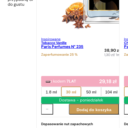
do gustu
Inspirowane
In
Tobacco Vanille
Ch
Paris Perfumes N° 235
Pa
38,90
zł
Zaperfumowanie 25 %
Za
1,30
zł
/ 1ml
29,18
zł
z kodem
7LAT
1.8 ml
30 ml
50 ml
104 ml
Dostawa - poniedziałek
Dodaj do koszyka
Dopasowanie nut zapachowych
Do