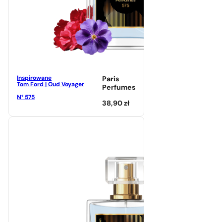
Inspirowane
Paris
Tom Ford | Oud Voyager
Perfumes
N° 575
38,90
zł