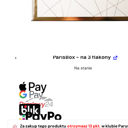
ParisBox - na 3 flakony
Na stanie
Za zakup tego produktu
otrzymasz
13
pkt.
w klubie Pary