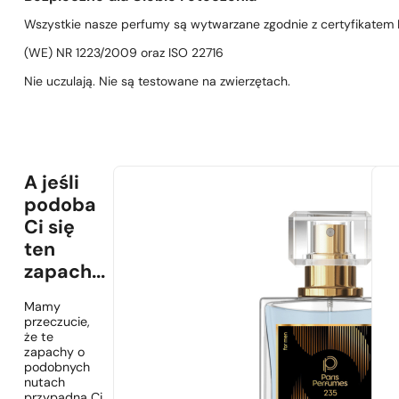
Wszystkie nasze perfumy są wytwarzane zgodnie z certyfikatem D
(WE) NR 1223/2009 oraz ISO 22716
Nie uczulają. Nie są testowane na zwierzętach.
A jeśli
podoba
Ci się
ten
zapach...
Mamy
przeczucie,
że te
zapachy o
podobnych
nutach
przypadną Ci