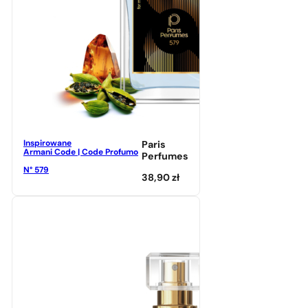
Inspirowane
Paris
Armani Code | Code Profumo
Perfumes
N° 579
38,90
zł