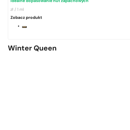
Idealne dopasowanie nut zapachowych
zł / 1 ml
Zobacz produkt
1 - 3 szt.
4 szt. za
1 grosz!
Winter Queen