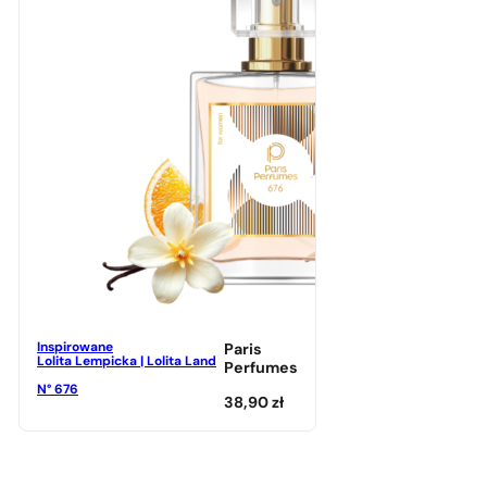
Inspirowane
Paris
Lolita Lempicka | Lolita Land
Perfumes
N° 676
38,90
zł