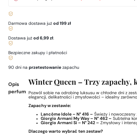
Darmowa dostawa już
od 199 zł
Dostawa już
od 6,99 zł
.
Bezpieczne zakupy i płatności
90 dni na
przetestowanie
zapachu
Winter Queen – Trzy zapachy, 
Opis
perfum
Pozwól sobie na odrobinę luksusu w chłodne dni z zes
elegancji, delikatności i zmysłowości – idealny zarówno
Zapachy w zestawie:
Lancôme Idole – N° 416 –
Świeży i nowoczesny z
Giorgio Armani My Way – N° 462 –
Subtelna kom
Giorgio Armani Si – N° 242 –
Zmysłowy i intensyw
Dlaczego warto wybrać ten zestaw?