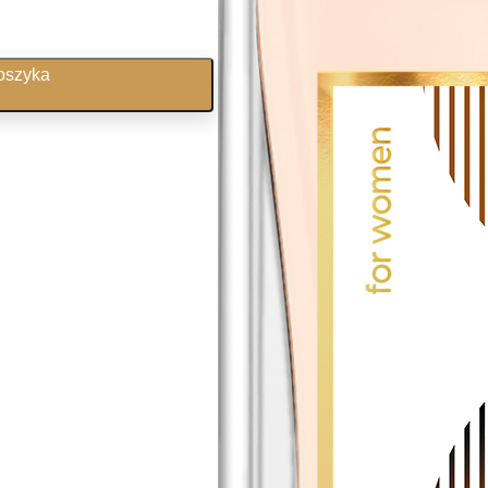
oszyka
, zaw. VAT
aryskie.pl