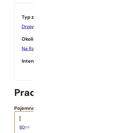
Typ zapachu
Drzewny
,
Kwiatowy
Okoliczność
Na Randkę
,
Na Wieczór
Intensywność
Prada | Paradoxe Radical
Pojemność:
90
ml