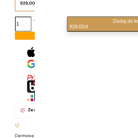
929,00
zł
ilość
Dodaj do k
Prada
929,00
zł
|
Paradoxe
Produkt na zamówienie
10,32 zł / 1 ml
Radical
Essence
Za zakup tego produktu
otrzymasz
92
pkt.
w klubie P
Darmowa dostawa już
od 199 zł