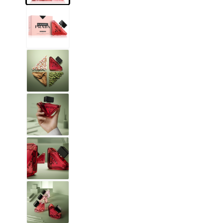
1 - 3 szt.
4 szt. za
1 gros