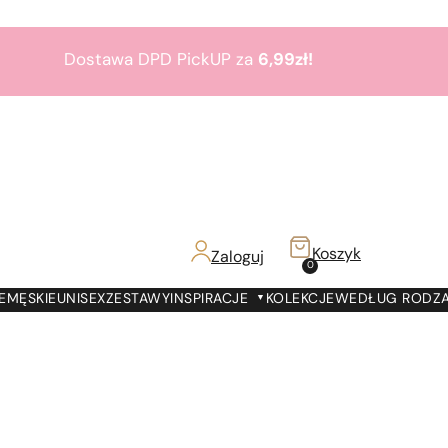
Dostawa DPD PickUP za
6,99zł!
Zamów do 19:00 -
Dostawa jutro!
7000 prezentów
na
7 urodziny
Paris Perfumes!
Bestsellery
3+1
gratis
Koszyk
Zaloguj
z!
0
Dostawa DPD PickUP za
6,99zł!
E
MĘSKIE
UNISEX
ZESTAWY
INSPIRACJE
KOLEKCJE
WEDŁUG RODZ
Zamów do 19:00 -
Dostawa jutro!
7000 prezentów
na
7 urodziny
Paris Perfumes!
Bestsellery
3+1
gratis