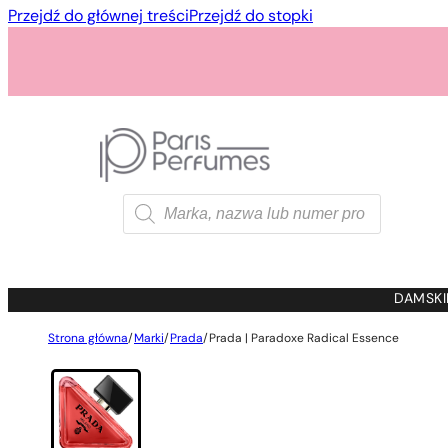
Przejdź do głównej treści
Przejdź do stopki
Wyszukiwarka
produktów
1 - 3 szt.
4 szt. za
1 gros
DAMSKI
Strona główna
/
Marki
/
Prada
/
Prada | Paradoxe Radical Essence