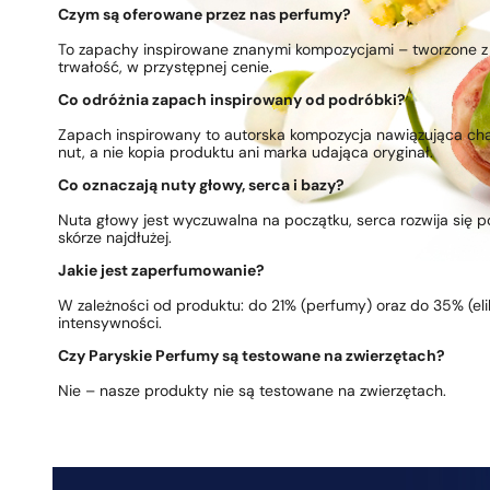
Czym są oferowane przez nas perfumy?
To zapachy inspirowane znanymi kompozycjami – tworzone z 
trwałość, w przystępnej cenie.
Co odróżnia zapach inspirowany od podróbki?
Zapach inspirowany to autorska kompozycja nawiązująca ch
nut, a nie kopia produktu ani marka udająca oryginał.
Co oznaczają nuty głowy, serca i bazy?
Nuta głowy jest wyczuwalna na początku, serca rozwija się po
skórze najdłużej.
Jakie jest zaperfumowanie?
W zależności od produktu: do 21% (perfumy) oraz do 35% (elik
intensywności.
Czy Paryskie Perfumy są testowane na zwierzętach?
Nie – nasze produkty nie są testowane na zwierzętach.