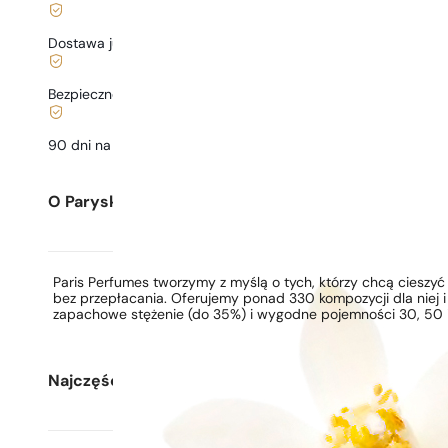
Dostawa już
od 6,99 zł
.
Bezpieczne zakupy i płatności
90 dni na
przetestowanie
zapachu
O Paryskie Perfumy
Paris Perfumes tworzymy z myślą o tych, którzy chcą ciesz
bez przepłacania. Oferujemy ponad 330 kompozycji dla niej i
zapachowe stężenie (do 35%) i wygodne pojemności 30, 50 i
Najczęściej zadawane pytania