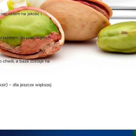
naciskiem na jakość i
arakterem do popularnych
 chwili, a baza zostaje na
sir) – dla jeszcze większej