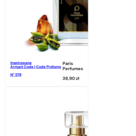
Inspirowane
Paris
Armani Code | Code Profumo
Perfumes
N° 579
38,90
zł