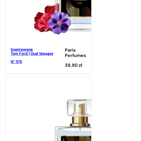
Inspirowane
Paris
Tom Ford | Oud Voyager
Perfumes
N° 575
38,90
zł