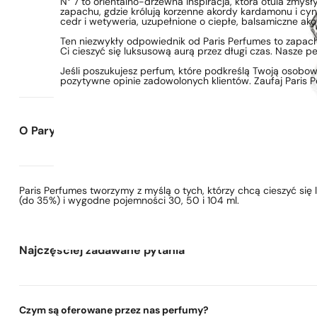
N° 7 to orientalno-drzewna inspiracja, która otula zmy
zapachu, gdzie królują korzenne akordy kardamonu i cy
cedr i wetyweria, uzupełnione o ciepłe, balsamiczne ako
Ten niezwykły odpowiednik od Paris Perfumes to zapach,
Ci cieszyć się luksusową aurą przez długi czas. Nasze pe
Jeśli poszukujesz perfum, które podkreślą Twoją osobowość
pozytywne opinie zadowolonych klientów. Zaufaj Paris
O Paryskie Perfumy
Paris Perfumes tworzymy z myślą o tych, którzy chcą cieszyć si
(do 35%) i wygodne pojemności 30, 50 i 104 ml.
Najczęściej zadawane pytania
Czym są oferowane przez nas perfumy?