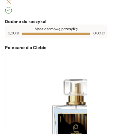
Dodane do koszyka!
Do
Masz darmową przesyłkę
darmowej
0,00
zł
0,00
zł
dostawy
brakuje
0,00
zł
Polecane dla Ciebie