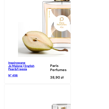
Inspirowane
Paris
Jo Malone | English
Pear&Freesia
Perfumes
N° 456
38,90
zł