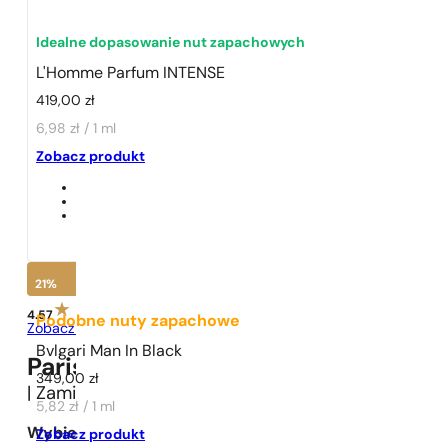
Idealne dopasowanie nut zapachowych
L'Homme Parfum INTENSE
419,00
zł
6,98 zł / 1 ml
1 - 3 szt.
4 szt. za
1 grosz!
Zobacz produkt
21%
4.57
Podobne nuty zapachowe
Zobacz opinie
Bvlgari Man In Black
Paris Perfumes N° 7 -
21
%
349,00
zł
| Zamiennik
Yves Saint Laurent
L'Homme Parfum 
5,82 zł / 1 ml
Wybierz pojemność:
Zobacz produkt