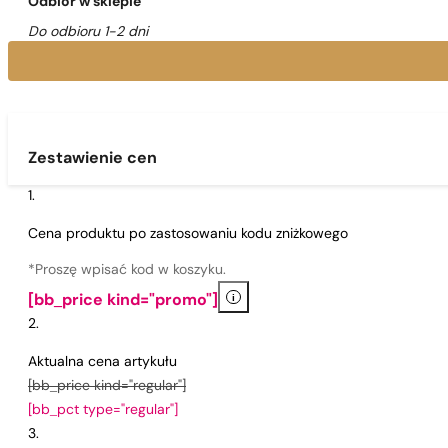
Odbiór w sklepie
Do odbioru 1-2 dni
Zestawienie cen
Cena produktu po zastosowaniu kodu zniżkowego
*Proszę wpisać kod w koszyku.
i
[bb_price kind="promo"]
Aktualna cena artykułu
[bb_price kind="regular"]
[bb_pct type="regular"]