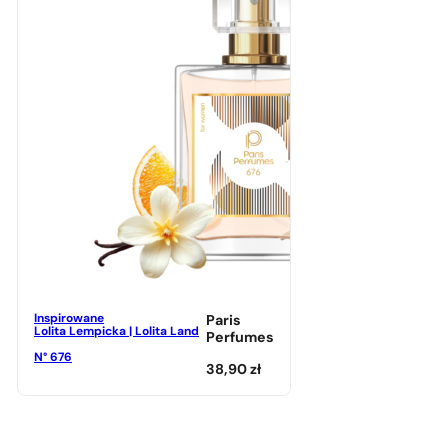
Inspirowane
Paris
Lolita Lempicka | Lolita Land
Perfumes
N° 676
38,90
zł