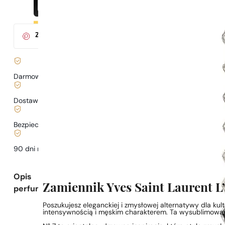
Za zakup tego produktu
otrzymasz
3
pkt.
w klubie Parys
Darmowa dostawa już
od 199 zł
Dostawa już
od 6,99 zł
.
Bezpieczne zakupy i płatności
90 dni na
przetestowanie
zapachu
Opis
Zamiennik Yves Saint Laurent 
perfum
Poszukujesz eleganckiej i zmysłowej alternatywy dla ku
intensywnością i męskim charakterem. Ta wysublimowan