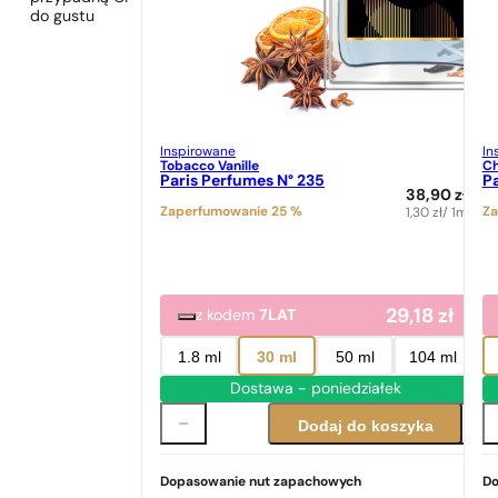
do gustu
Inspirowane
In
Tobacco Vanille
Ch
Paris Perfumes N° 235
Pa
38,90
zł
Zaperfumowanie 25 %
Za
1,30
zł
/ 1ml
29,18
zł
z kodem
7LAT
1.8 ml
30 ml
50 ml
104 ml
Dostawa - poniedziałek
Dodaj do koszyka
Dopasowanie nut zapachowych
Do