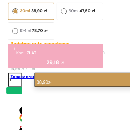
30ml
38,90
zł
50ml
47,50
zł
104ml
78,70
zł
Podobne nuty zapachowe
i
Valentino Donna Born In Roma Yellow Dream
Kod:
7LAT
999,00
zł
29,18
zł
19,98 zł / 1 ml
ilość
Zobacz produkt
N°
38,90
zł
7