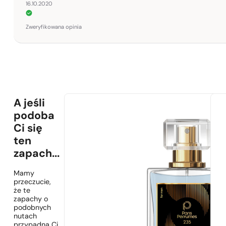
16.10.2020
Zweryfikowana opinia
A jeśli
podoba
Ci się
ten
zapach...
Mamy
przeczucie,
że te
zapachy o
podobnych
nutach
przypadną Ci