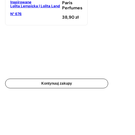
Inspirowane
Paris
Lolita Lempicka | Lolita Land
Perfumes
N° 676
38,90
zł
Kontynuuj zakupy