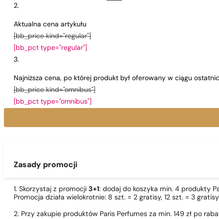
Aktualna cena artykułu
[bb_price kind="regular"]
[bb_pct type="regular"]
Najniższa cena, po której produkt był oferowany w ciągu ostatn
[bb_price kind="omnibus"]
[bb_pct type="omnibus"]
Zasady promocji
1. Skorzystaj z promocji
3+1
: dodaj do koszyka min. 4 produkty P
Promocja działa wielokrotnie: 8 szt. = 2 gratisy, 12 szt. = 3 gra
2. Przy zakupie produktów Paris Perfumes za min. 149 zł po r