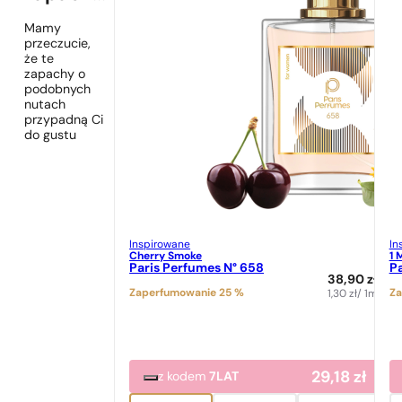
Mamy
przeczucie,
że te
zapachy o
podobnych
nutach
przypadną Ci
do gustu
Inspirowane
In
Cherry Smoke
1 
Paris Perfumes N° 658
Pa
38,90
zł
Zaperfumowanie 25 %
Za
1,30
zł
/ 1ml
29,18
zł
z kodem
7LAT