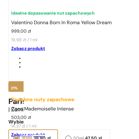
Idealne dopasowanie nut zapachowych
Valentino Donna Born In Roma Yellow Dream
999,00
zł
19,98 zł / 1 ml
1 - 3 szt.
4 szt. za
1 grosz!
Zobacz produkt
21%
Podobne nuty zapachowe
Paris Perfumes N° 644 -
21
%
Coco Mademoiselle Intense
| Zamiennik
Valentino
Donna Born In Roma Yellow
503,00
zł
Wybierz pojemność:
14,37 zł / 1 ml
Zobacz produkt
30ml
38,90
zł
50ml
47,50
zł