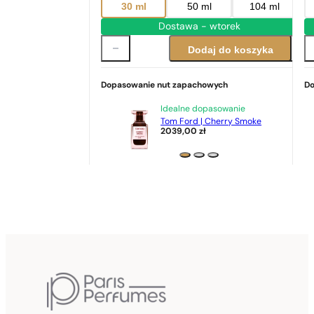
30 ml
50 ml
104 ml
Dostawa - wtorek
Dodaj do koszyka
Dopasowanie nut zapachowych
Do
Idealne dopasowanie
Tom Ford | Cherry Smoke
2039,00
zł