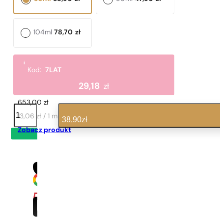
104ml
78,70
zł
i
Kod:
7LAT
Podobne nuty zapachowe
29,18
zł
La Belle
653,00
zł
ilość
N°
13,06 zł / 1 ml
38,90
zł
644
Zobacz produkt