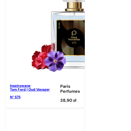
Inspirowane
Paris
Tom Ford | Oud Voyager
Perfumes
N° 575
38,90
zł