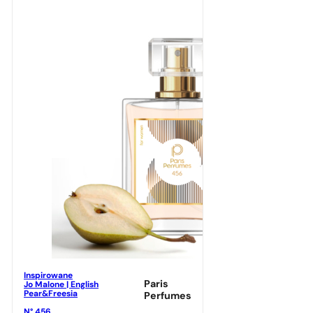
Inspirowane
Paris
Jo Malone | English
Pear&Freesia
Perfumes
N° 456