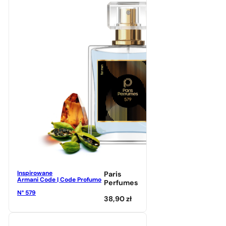
Inspirowane
Paris
Armani Code | Code Profumo
Perfumes
N° 579
38,90
zł