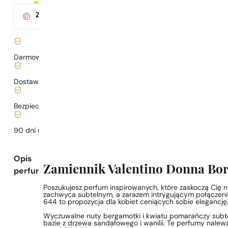
Za zakup tego produktu
otrzymasz
3
pkt.
w klubie Parys
Darmowa dostawa już
od 199 zł
Dostawa już
od 6,99 zł
.
Bezpieczne zakupy i płatności
90 dni na
przetestowanie
zapachu
Opis
Zamiennik Valentino Donna Bor
perfum
Poszukujesz perfum inspirowanych, które zaskoczą Cię
zachwyca subtelnym, a zarazem intrygującym połączenie
644 to propozycja dla kobiet ceniących sobie elegancję,
Wyczuwalne nuty bergamotki i kwiatu pomarańczy subtel
bazie z drzewa sandałowego i wanilii. Te perfumy nalew