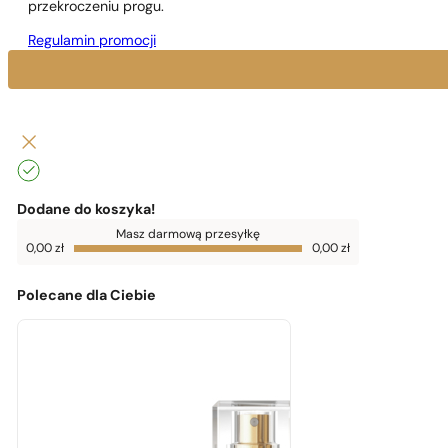
przekroczeniu progu.
Regulamin promocji
Dodane do koszyka!
Do
Masz darmową przesyłkę
darmowej
0,00
zł
0,00
zł
dostawy
brakuje
0,00
zł
Polecane dla Ciebie