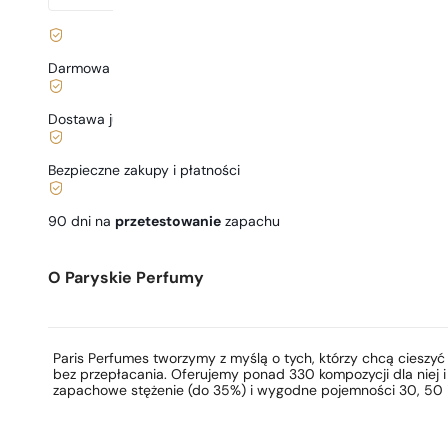
Darmowa dostawa już
od 199 zł
Dostawa już
od 6,99 zł
.
Bezpieczne zakupy i płatności
90 dni na
przetestowanie
zapachu
O Paryskie Perfumy
Paris Perfumes tworzymy z myślą o tych, którzy chcą ciesz
bez przepłacania. Oferujemy ponad 330 kompozycji dla niej i
zapachowe stężenie (do 35%) i wygodne pojemności 30, 50 i