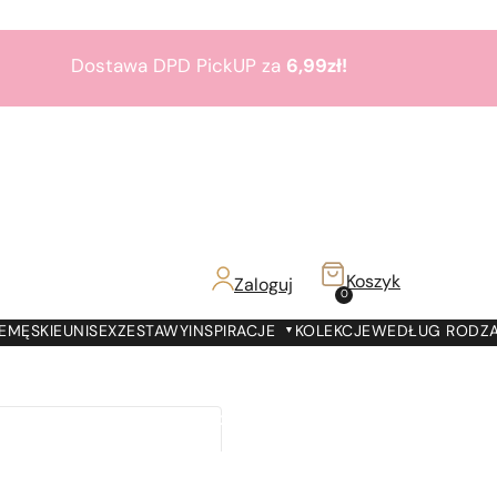
Dostawa DPD PickUP za
6,99zł!
Zamów do 19:00 -
Dostawa jutro!
7000 prezentów
na
7 urodziny
Paris Perfumes!
Bestsellery
3+1
gratis
Koszyk
Zaloguj
z!
0
Dostawa DPD PickUP za
6,99zł!
E
MĘSKIE
UNISEX
ZESTAWY
INSPIRACJE
KOLEKCJE
WEDŁUG RODZ
Zamów do 19:00 -
Dostawa jutro!
7000 prezentów
na
7 urodziny
Paris Perfumes!
Bestsellery
3+1
gratis