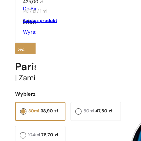
425,00
zł
Do Biura
,
Na Co Dzień
14,17 zł / 1 ml
Zobacz produkt
Intensywność
Wyraźne
21%
Paris Perfumes N° 638 -
| Zamiennik
Paco Rabanne
Ultraviole
Wybierz pojemność:
30ml
38,90
zł
50ml
47,50
zł
104ml
78,70
zł