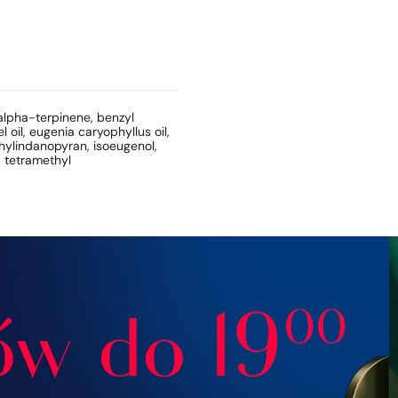
 alpha-terpinene, benzyl
l oil, eugenia caryophyllus oil,
hylindanopyran, isoeugenol,
, tetramethyl