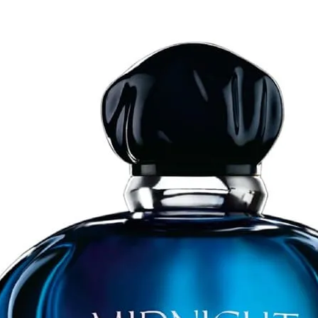
21
%
t