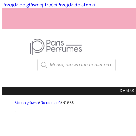
Przejdź do głównej treści
Przejdź do stopki
Wyszukiwarka
produktów
1 - 3 szt.
4 szt. za
1 gros
DAMSKI
Strona główna
/
Na co dzień
/
N° 638