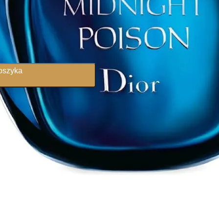
oszyka
 zaw. VAT
ryskie.pl