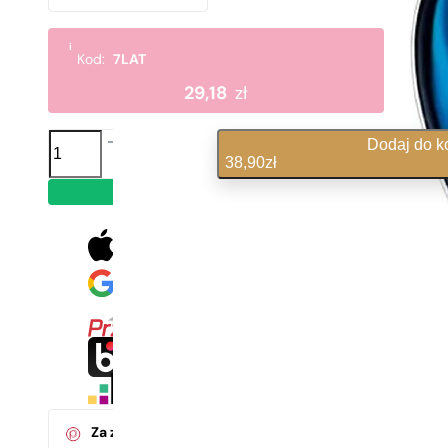
i
Kod:
7LAT
29,18
zł
ilość
Dodaj do k
N°
38,90
zł
638
Dostawa we wtorek
1,30 zł / 1 ml,
Za zakup tego produktu
otrzymasz
3
pkt.
w klubie Pa