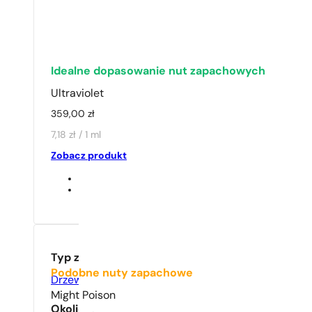
1 - 3 szt.
4 szt. za
1 gros
Idealne dopasowanie nut zapachowych
Ultraviolet
359,00
zł
7,18 zł / 1 ml
Zobacz produkt
Typ zapachu
Podobne nuty zapachowe
Drzewny
,
Orientalny
,
Piżmowy
Might Poison
Okoliczność