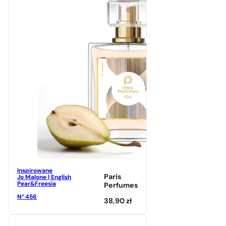
Inspirowane
Paris
Jo Malone | English
Pear&Freesia
Perfumes
N° 456
38,90
zł