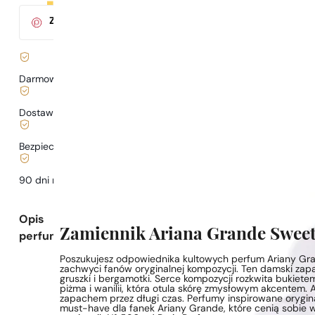
Za zakup tego produktu
otrzymasz
3
pkt.
w klubie Parys
Darmowa dostawa już
od 199 zł
Dostawa już
od 6,99 zł
.
Bezpieczne zakupy i płatności
90 dni na
przetestowanie
zapachu
Opis
Zamiennik Ariana Grande Sweet
perfum
Poszukujesz odpowiednika kultowych perfum Ariany Grand
zachwyci fanów oryginalnej kompozycji. Ten damski zapa
gruszki i bergamotki. Serce kompozycji rozkwita bukietem
piżma i wanilii, która otula skórę zmysłowym akcentem.
zapachem przez długi czas. Perfumy inspirowane orygin
must-have dla fanek Ariany Grande, które cenią sobie wy