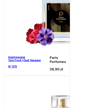
Inspirowane
Paris
Tom Ford | Oud Voyager
Perfumes
N° 575
38,90
zł