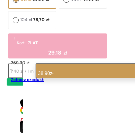
104ml
78,70
zł
i
Kod:
7LAT
Podobne nuty zapachowe
29,18
zł
Cloud
369,90
zł
ilość
N°
7,40 zł / 1 ml
38,90
zł
590
Zobacz produkt