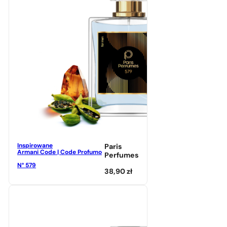
Inspirowane
Paris
Armani Code | Code Profumo
Perfumes
N° 579
38,90
zł