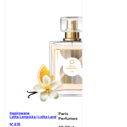
Inspirowane
Paris
Lolita Lempicka | Lolita Land
Perfumes
N° 676