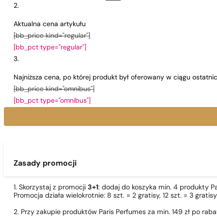
Aktualna cena artykułu
[bb_price kind="regular"]
[bb_pct type="regular"]
Najniższa cena, po której produkt był oferowany w ciągu ostatn
[bb_price kind="omnibus"]
[bb_pct type="omnibus"]
Zasady promocji
1. Skorzystaj z promocji
3+1
: dodaj do koszyka min. 4 produkty P
Promocja działa wielokrotnie: 8 szt. = 2 gratisy, 12 szt. = 3 gra
2. Przy zakupie produktów Paris Perfumes za min. 149 zł po r