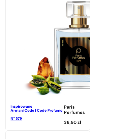
Inspirowane
Paris
Armani Code | Code Profumo
Perfumes
N° 579
38,90
zł