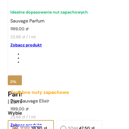
Idealne dopasowanie nut zapachowych
Sauvage Parfum
1199,00
zł
23,98 zł / 1 ml
1 - 3 szt.
4 szt. za
1 grosz!
Zobacz produkt
21%
Podobne nuty zapachowe
Paris Perfumes N° 529 -
21
%
Dior Sauvage Elixir
| Zamiennik
Dior
Sauvage Parfum
1199,00
zł
Wybierz pojemność:
23,98 zł / 1 ml
Zobacz produkt
30ml
38,90
zł
50ml
47,50
zł