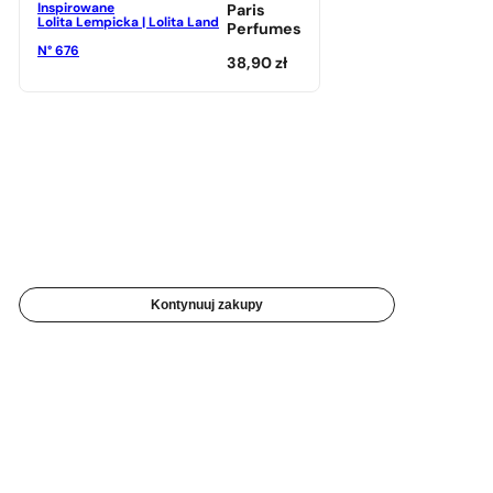
Inspirowane
Paris
Lolita Lempicka | Lolita Land
Perfumes
N° 676
38,90
zł
Kontynuuj zakupy