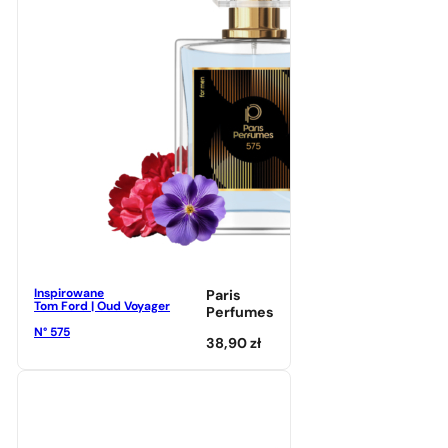
Inspirowane
Paris
Tom Ford | Oud Voyager
Perfumes
N° 575
38,90
zł