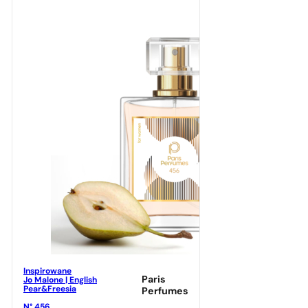
Inspirowane
Paris
Jo Malone | English
Pear&Freesia
Perfumes
N° 456