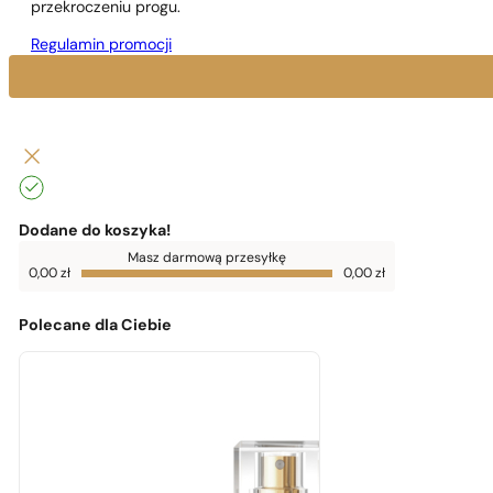
przekroczeniu progu.
Regulamin promocji
Dodane do koszyka!
Do
Masz darmową przesyłkę
darmowej
0,00
zł
0,00
zł
dostawy
brakuje
0,00
zł
Polecane dla Ciebie