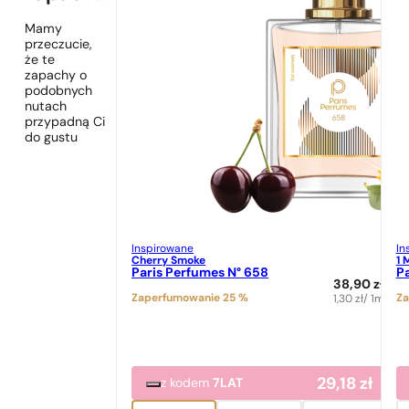
Mamy
przeczucie,
że te
zapachy o
podobnych
nutach
przypadną Ci
do gustu
Inspirowane
In
Cherry Smoke
1 
Paris Perfumes N° 658
Pa
38,90
zł
Zaperfumowanie 25 %
Za
1,30
zł
/ 1ml
29,18
zł
z kodem
7LAT