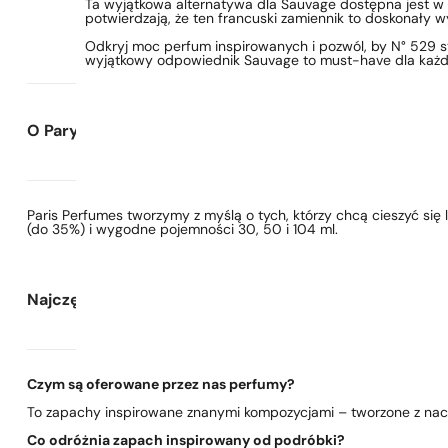
Ta wyjątkowa alternatywa dla Sauvage dostępna jest w
potwierdzają, że ten francuski zamiennik to doskonały 
Odkryj moc perfum inspirowanych i pozwól, by N° 529 st
wyjątkowy odpowiednik Sauvage to must-have dla każde
O Paryskie Perfumy
Paris Perfumes tworzymy z myślą o tych, którzy chcą cieszyć si
(do 35%) i wygodne pojemności 30, 50 i 104 ml.
Najczęściej zadawane pytania
Czym są oferowane przez nas perfumy?
To zapachy inspirowane znanymi kompozycjami – tworzone z nacis
Co odróżnia zapach inspirowany od podróbki?