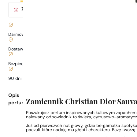
Za zakup tego produktu
otrzymasz
3
pkt.
w klubie Parys
Darmowa dostawa już
od 199 zł
Dostawa już
od 6,99 zł
.
Bezpieczne zakupy i płatności
90 dni na
przetestowanie
zapachu
Opis
Zamiennik Christian Dior Sauva
perfum
Poszukujesz perfum inspirowanych kultowym zapachem 
nalewany odpowiednik to świeża, cytrusowo-aromatyczna
Już od pierwszych nut głowy, gdzie bergamotka spotyka 
paczuli, które nadają mu głębi i charakteru. Bazę tworz