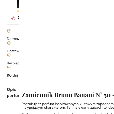
Za zakup tego produktu
otrzymasz
3
pkt.
w klubie Parys
Darmowa dostawa już
od 199 zł
Dostawa już
od 6,99 zł
.
Bezpieczne zakupy i płatności
90 dni na
przetestowanie
zapachu
Opis
Zamiennik Bruno Banani N° 50 –
perfum
Poszukujesz perfum inspirowanych kultowym zapachem Br
intrygującym charakterem. Ten nalewany zapach to idea