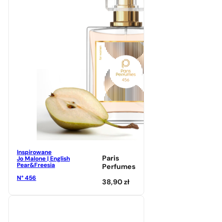
Inspirowane
Paris
Jo Malone | English
Pear&Freesia
Perfumes
N° 456
38,90
zł