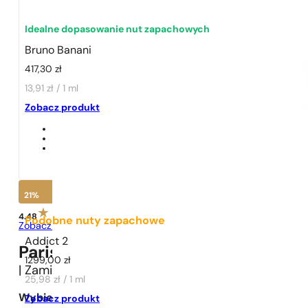
Idealne dopasowanie nut zapachowych
Bruno Banani
417,30
zł
13,91 zł / 1 ml
1 - 3 szt.
4 szt. za
1 grosz!
Zobacz produkt
21%
4.48
Podobne nuty zapachowe
Zobacz opinie
Addict 2
Paris Perfumes N° 50 -
21
%
1299,00
zł
| Zamiennik
Bruno Banani
Bruno Banani
25,98 zł / 1 ml
Wybierz pojemność:
Zobacz produkt