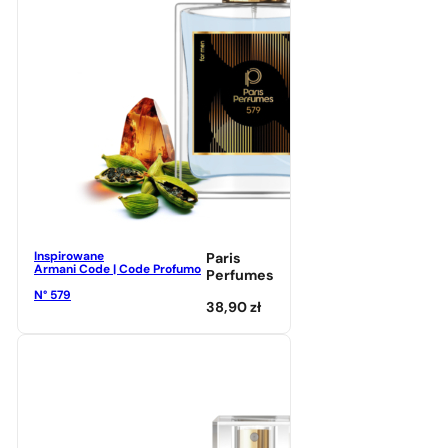
Inspirowane
Paris
Armani Code | Code Profumo
Perfumes
N° 579
38,90
zł