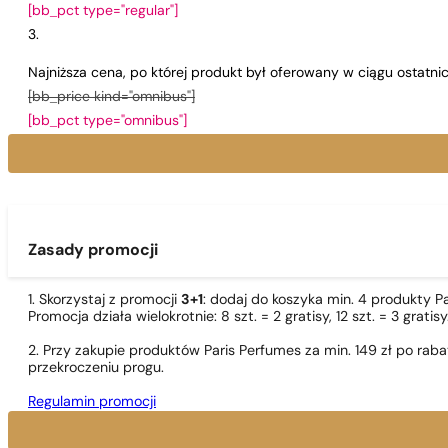
[bb_pct type="regular"]
Najniższa cena, po której produkt był oferowany w ciągu ostatn
[bb_price kind="omnibus"]
[bb_pct type="omnibus"]
Zasady promocji
1. Skorzystaj z promocji
3+1
: dodaj do koszyka min. 4 produkty P
Promocja działa wielokrotnie: 8 szt. = 2 gratisy, 12 szt. = 3 gra
2. Przy zakupie produktów Paris Perfumes za min. 149 zł po r
przekroczeniu progu.
Regulamin promocji