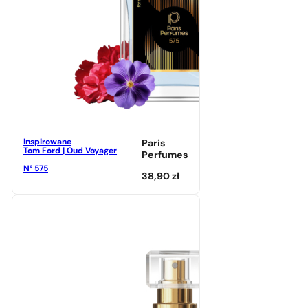
Inspirowane
Paris
Tom Ford | Oud Voyager
Perfumes
N° 575
38,90
zł