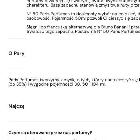
Perfumy otwierają się świeżymi, cytrusowymi nutami gło
charakteru. Bazę zapachu stanowią zmysłowe nuty drzewne
N° 50 Paris Perfumes to doskonały wybór na co dzień, d
osobowość. Pojemność 50ml pozwoli Ci cieszyć się zapa
Sięgnij po francuską alternatywę dla Bruno Banani i prz
trwałość tego zapachu. Postaw na N° 50 Paris Perfumes –
O Paryskie Perfumy
Paris Perfumes tworzymy z myślą o tych, którzy chcą cieszyć si
(do 35%) i wygodne pojemności 30, 50 i 104 ml.
Najczęściej zadawane pytania
Czym są oferowane przez nas perfumy?