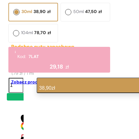
30ml
38,90
zł
50ml
47,50
zł
104ml
78,70
zł
Podobne nuty zapachowe
i
Eternity Moment
Kod:
7LAT
179,00
zł
29,18
zł
1,79 zł / 1 ml
ilość
Zobacz produkt
N°
38,90
zł
50