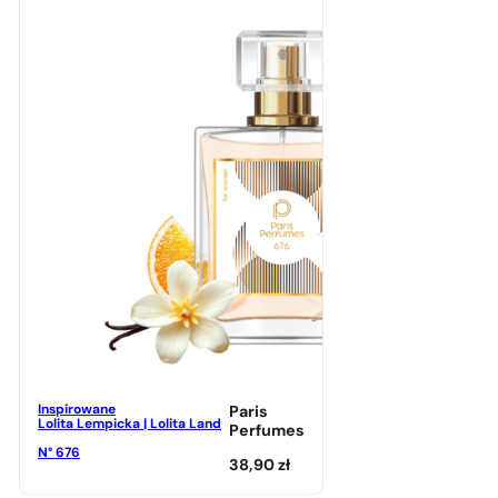
Inspirowane
Paris
Lolita Lempicka | Lolita Land
Perfumes
N° 676
38,90
zł