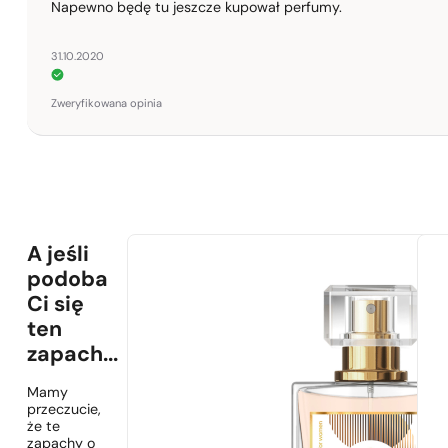
Napewno będę tu jeszcze kupował perfumy.
31.10.2020
Zweryfikowana opinia
A jeśli
podoba
Ci się
ten
zapach...
Mamy
przeczucie,
że te
zapachy o