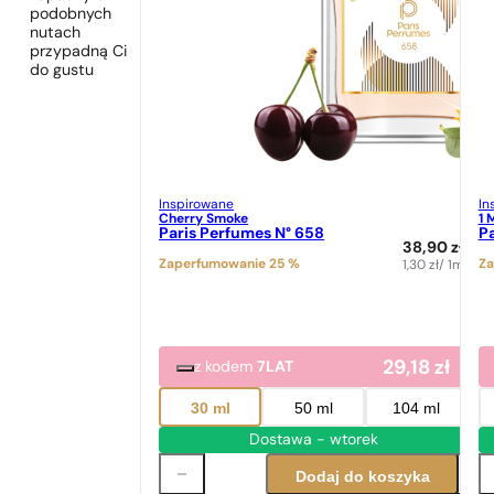
podobnych
nutach
przypadną Ci
do gustu
Inspirowane
In
Cherry Smoke
1 
Paris Perfumes N° 658
Pa
38,90
zł
Zaperfumowanie 25 %
Za
1,30
zł
/ 1ml
29,18
zł
z kodem
7LAT
30 ml
50 ml
104 ml
Dostawa - wtorek
Dodaj do koszyka