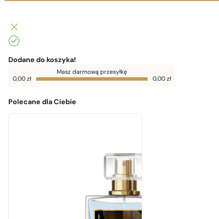
Dodane do koszyka!
Do
Masz darmową przesyłkę
darmowej
0,00
zł
0,00
zł
dostawy
brakuje
0,00
zł
Polecane dla Ciebie