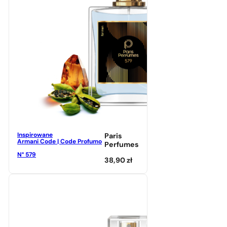
Inspirowane
Paris
Armani Code | Code Profumo
Perfumes
N° 579
38,90
zł