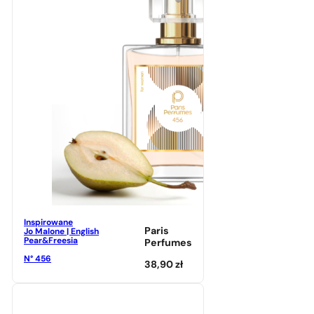
Inspirowane
Paris
Jo Malone | English
Pear&Freesia
Perfumes
N° 456
38,90
zł