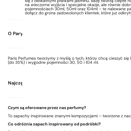
się z delikatnymi płatkami jaśminu. Bazę tworzą ciepłe
na wieczorne wyjścia i specjalne okazje, ale równie do
pojemnościach 30ml, 50ml oraz 104ml – te nalewane per
dołącz do grona zadowolonych klientek, które już odkry
O Paryskie Perfumy
Paris Perfumes tworzymy z myślą o tych, którzy chcą cieszyć si
(do 35%) i wygodne pojemności 30, 50 i 104 ml.
Najczęściej zadawane pytania
Czym są oferowane przez nas perfumy?
To zapachy inspirowane znanymi kompozycjami – tworzone z nacis
Co odróżnia zapach inspirowany od podróbki?