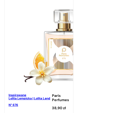
Inspirowane
Paris
Lolita Lempicka | Lolita Land
Perfumes
N° 676
38,90
zł