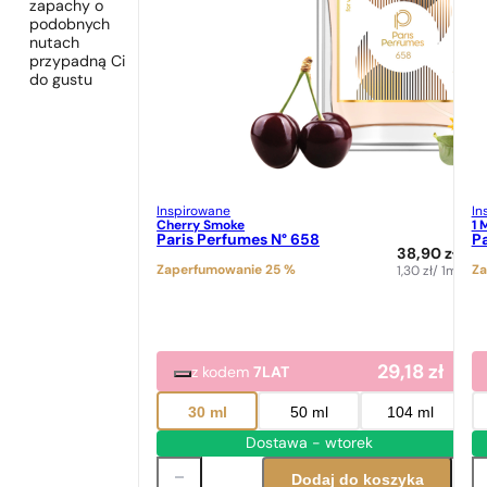
zapachy o
podobnych
nutach
przypadną Ci
do gustu
Inspirowane
In
Cherry Smoke
1 
Paris Perfumes N° 658
Pa
38,90
zł
Zaperfumowanie 25 %
Za
1,30
zł
/ 1ml
29,18
zł
z kodem
7LAT
30 ml
50 ml
104 ml
Dostawa - wtorek
Dodaj do koszyka