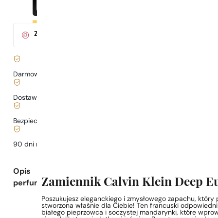
Za zakup tego produktu
otrzymasz
3
pkt.
w klubie Parys
Darmowa dostawa już
od 199 zł
Dostawa już
od 6,99 zł
.
Bezpieczne zakupy i płatności
90 dni na
przetestowanie
zapachu
Opis
Zamiennik Calvin Klein Deep Eu
perfum
Poszukujesz eleganckiego i zmysłowego zapachu, który 
stworzona właśnie dla Ciebie! Ten francuski odpowiedn
białego pieprzowca i soczystej mandarynki, które wpro