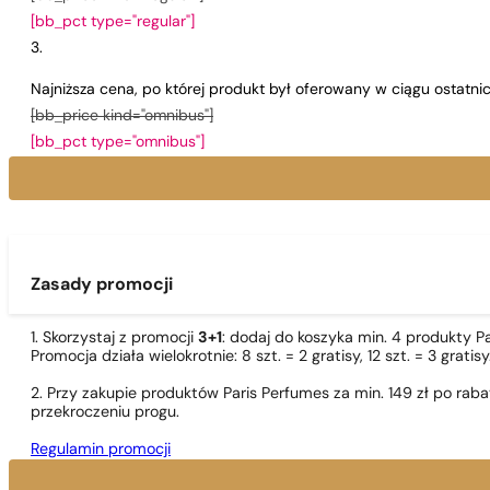
[bb_pct type="regular"]
Najniższa cena, po której produkt był oferowany w ciągu ostatn
[bb_price kind="omnibus"]
[bb_pct type="omnibus"]
Zasady promocji
1. Skorzystaj z promocji
3+1
: dodaj do koszyka min. 4 produkty P
Promocja działa wielokrotnie: 8 szt. = 2 gratisy, 12 szt. = 3 gra
2. Przy zakupie produktów Paris Perfumes za min. 149 zł po r
przekroczeniu progu.
Regulamin promocji