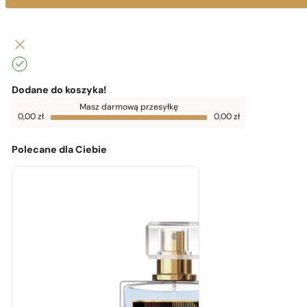
Dodane do koszyka!
Do
Masz darmową przesyłkę
darmowej
0,00
zł
0,00
zł
dostawy
brakuje
0,00
zł
Polecane dla Ciebie