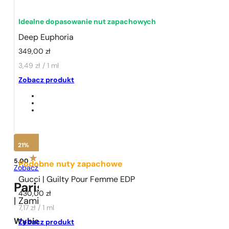
Idealne dopasowanie nut zapachowych
Deep Euphoria
349,00
zł
3,49 zł / 1 ml
1 - 3 szt.
4 szt. za
1 grosz!
Zobacz produkt
21%
5.00
Podobne nuty zapachowe
Zobacz opinie
Gucci | Guilty Pour Femme EDP
Paris Perfumes N° 470 -
21
%
430,00
zł
| Zamiennik
Calvin Klein
Deep Euphoria
7,17 zł / 1 ml
Wybierz pojemność:
Zobacz produkt