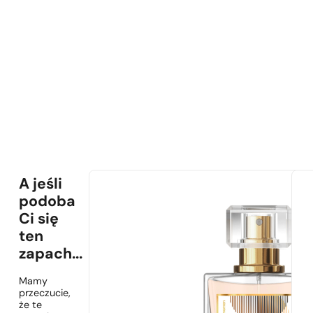
A jeśli
podoba
Ci się
ten
zapach...
Mamy
przeczucie,
że te