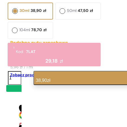
30ml
38,90
zł
50ml
47,50
zł
104ml
78,70
zł
Podobne nuty zapachowe
i
Selection
Kod:
7LAT
297,80
zł
29,18
zł
5,96 zł / 1 ml
ilość
Zobacz produkt
N°
38,90
zł
470