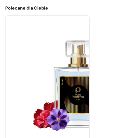
brakuje
0,00
zł
Polecane dla Ciebie