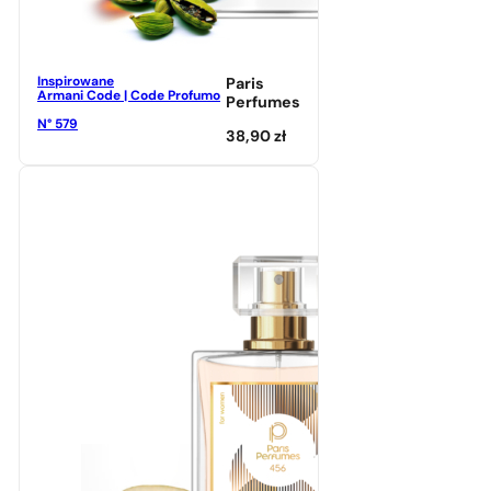
Inspirowane
Paris
Armani Code | Code Profumo
Perfumes
N° 579
38,90
zł