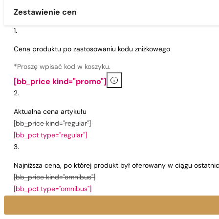
Zestawienie cen
Cena produktu po zastosowaniu kodu zniżkowego
*Proszę wpisać kod w koszyku.
i
[bb_price kind="promo"]
Aktualna cena artykułu
[bb_price kind="regular"]
[bb_pct type="regular"]
Najniższa cena, po której produkt był oferowany w ciągu ostatn
[bb_price kind="omnibus"]
[bb_pct type="omnibus"]