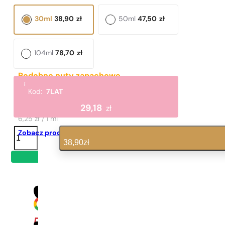
30ml
38,90
zł
50ml
47,50
zł
104ml
78,70
zł
Podobne nuty zapachowe
i
Fame
Kod:
7LAT
499,90
zł
29,18
zł
6,25 zł / 1 ml
ilość
Zobacz produkt
N°
38,90
zł
466