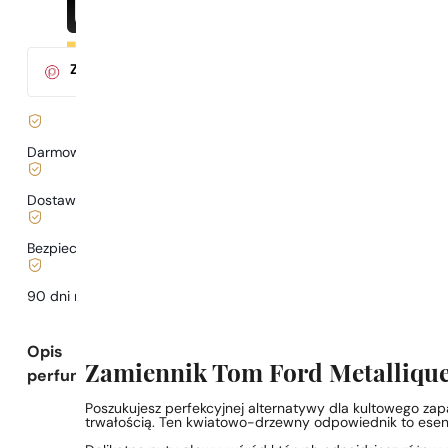
Za zakup tego produktu
otrzymasz
3
pkt.
w klubie Parys
Darmowa dostawa już
od 199 zł
Dostawa już
od 6,99 zł
.
Bezpieczne zakupy i płatności
90 dni na
przetestowanie
zapachu
Opis
Zamiennik Tom Ford Metallique
perfum
Poszukujesz perfekcyjnej alternatywy dla kultowego zap
trwałością. Ten kwiatowo-drzewny odpowiednik to esencj