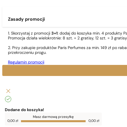
Zasady promocji
1. Skorzystaj z promocji
3+1
: dodaj do koszyka min. 4 produkty P
Promocja działa wielokrotnie: 8 szt. = 2 gratisy, 12 szt. = 3 gra
2. Przy zakupie produktów Paris Perfumes za min. 149 zł po r
przekroczeniu progu.
Regulamin promocji
Dodane do koszyka!
Do
Masz darmową przesyłkę
darmowej
0,00
zł
0,00
zł
dostawy