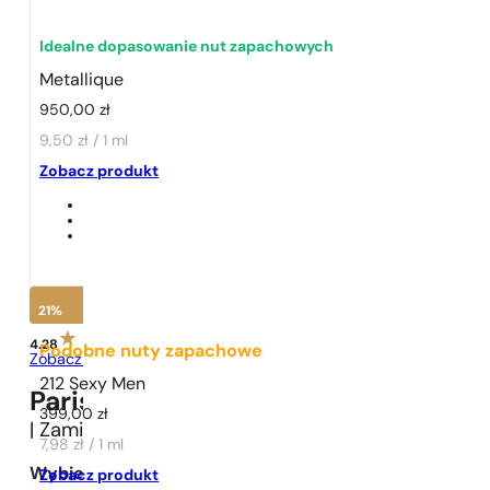
Idealne dopasowanie nut zapachowych
Metallique
950,00
zł
9,50 zł / 1 ml
1 - 3 szt.
4 szt. za
1 grosz!
Zobacz produkt
21%
4.28
Podobne nuty zapachowe
Zobacz opinie
212 Sexy Men
Paris Perfumes N° 466 -
21
%
399,00
zł
| Zamiennik
Tom Ford
Metallique
7,98 zł / 1 ml
Wybierz pojemność:
Zobacz produkt