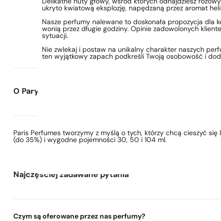
Delikatne nuty głowy, wśród których odnajdziesz różowy
ukryto kwiatową eksplozję, napędzaną przez aromat heliot
Nasze perfumy nalewane to doskonała propozycja dla kob
wonią przez długie godziny. Opinie zadowolonych kliente
sytuacji.
Nie zwlekaj i postaw na unikalny charakter naszych perf
ten wyjątkowy zapach podkreśli Twoją osobowość i dod
O Paryskie Perfumy
Paris Perfumes tworzymy z myślą o tych, którzy chcą cieszyć si
(do 35%) i wygodne pojemności 30, 50 i 104 ml.
Najczęściej zadawane pytania
Czym są oferowane przez nas perfumy?