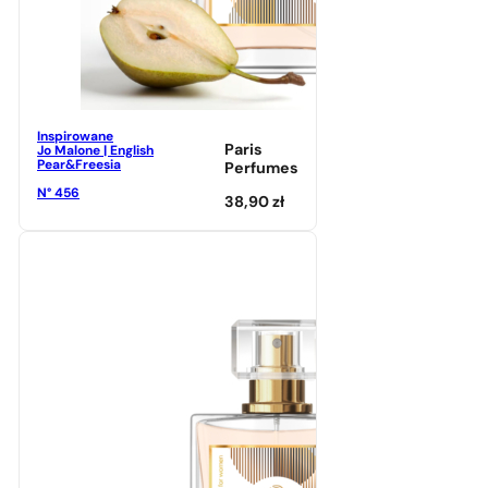
Inspirowane
Paris
Jo Malone | English
Pear&Freesia
Perfumes
N° 456
38,90
zł