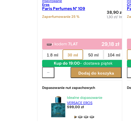
Inspirowane
In
Eros
Ch
Paris Perfumes N° 109
Pa
38,90
zł
Zaperfumowanie 25 %
Za
1,30
zł
/ 1ml
29,18
zł
z kodem
7LAT
1.8 ml
30 ml
50 ml
104 ml
Kup do 19:00
- dostawa piątek
Dodaj do koszyka
Dopasowanie nut zapachowych
Do
Idealne dopasowanie
VERSACE EROS
599,00
zł