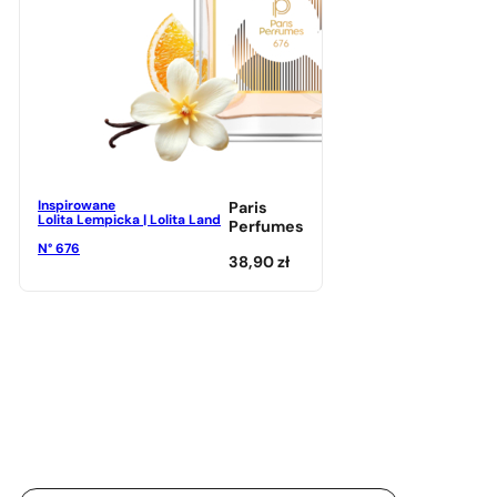
Inspirowane
Paris
Lolita Lempicka | Lolita Land
Perfumes
N° 676
38,90
zł