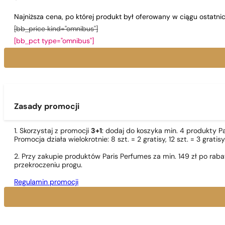
Najniższa cena, po której produkt był oferowany w ciągu ostatn
[bb_price kind="omnibus"]
[bb_pct type="omnibus"]
Zasady promocji
1. Skorzystaj z promocji
3+1
: dodaj do koszyka min. 4 produkty P
Promocja działa wielokrotnie: 8 szt. = 2 gratisy, 12 szt. = 3 gra
2. Przy zakupie produktów Paris Perfumes za min. 149 zł po r
przekroczeniu progu.
Regulamin promocji