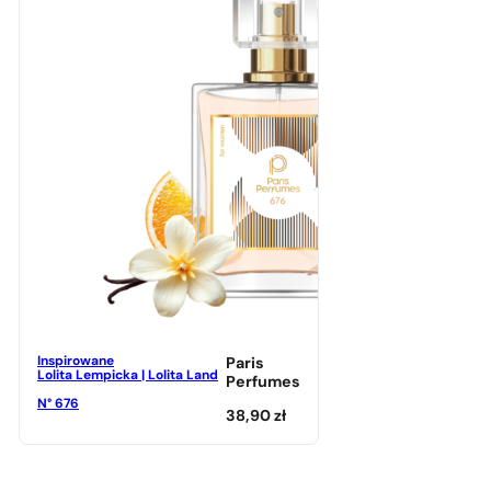
Inspirowane
Paris
Lolita Lempicka | Lolita Land
Perfumes
N° 676
38,90
zł