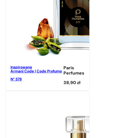
Inspirowane
Paris
Armani Code | Code Profumo
Perfumes
N° 579
38,90
zł