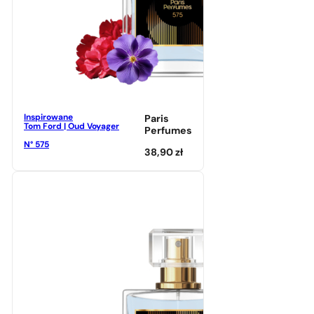
Inspirowane
Paris
Tom Ford | Oud Voyager
Perfumes
N° 575
38,90
zł