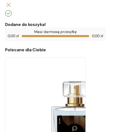
Dodane do koszyka!
Do
Masz darmową przesyłkę
darmowej
0,00
zł
0,00
zł
dostawy
brakuje
0,00
zł
Polecane dla Ciebie