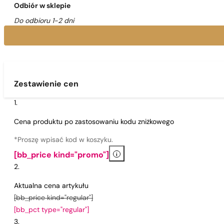
Odbiór w sklepie
Do odbioru 1-2 dni
Zestawienie cen
Cena produktu po zastosowaniu kodu zniżkowego
*Proszę wpisać kod w koszyku.
i
[bb_price kind="promo"]
Aktualna cena artykułu
[bb_price kind="regular"]
[bb_pct type="regular"]