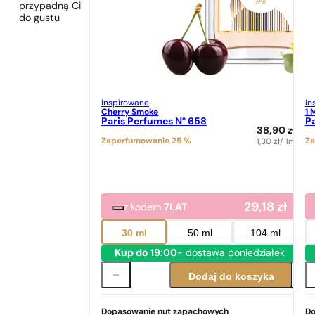
przypadną Ci
do gustu
Inspirowane
In
Cherry Smoke
1 
Paris Perfumes N° 658
Pa
38,90
zł
Zaperfumowanie 25 %
Za
1,30
zł
/ 1ml
29,18
zł
z kodem
7LAT
30 ml
50 ml
104 ml
Kup do 19:00
- dostawa poniedziałek
Dodaj do koszyka
Dopasowanie nut zapachowych
Do