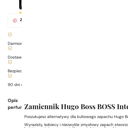
Za zakup tego produktu
otrzymasz
3
pkt.
w klubie Parys
Darmowa dostawa już
od 199 zł
Dostawa już
od 6,99 zł
.
Bezpieczne zakupy i płatności
90 dni na
przetestowanie
zapachu
Opis
Zamiennik Hugo Boss BOSS Inte
perfum
Poszukujesz alternatywy dla kultowego zapachu Hugo B
Wyrazisty, kobiecy i niezwykle zmysłowy zapach stworzo