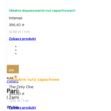
Idealne dopasowanie nut zapachowych
Intense
386,40
zł
12,88 zł / 1 ml
1 - 3 szt.
4 szt. za
1 grosz!
Zobacz produkt
21%
4.44
Podobne nuty zapachowe
Zobacz opinie
The Only One
Paris Perfumes N° 194 -
21
%
349,80
zł
| Zamiennik
Hugo Boss
BOSS Intense
7,00 zł / 1 ml
Wybierz pojemność:
Zobacz produkt