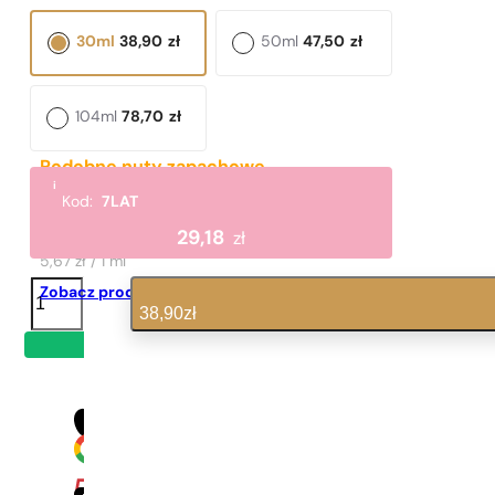
30ml
38,90
zł
50ml
47,50
zł
104ml
78,70
zł
Podobne nuty zapachowe
i
BOSS Bottled
Kod:
7LAT
170,00
zł
29,18
zł
5,67 zł / 1 ml
ilość
Zobacz produkt
N°
38,90
zł
194