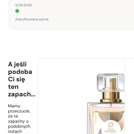
12.08.2020
Zweryfikowana opinia
A jeśli
podoba
Ci się
ten
zapach...
Mamy
przeczucie,
że te
zapachy o
podobnych
nutach