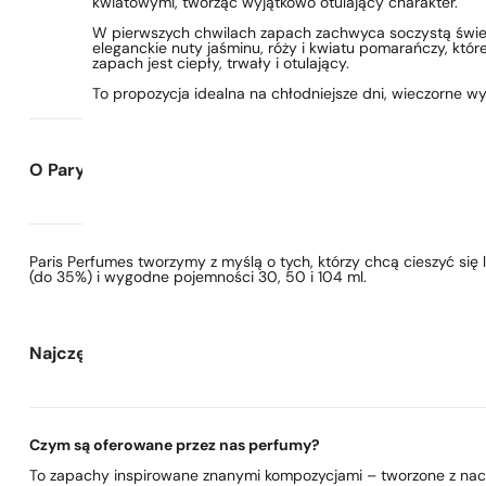
kwiatowymi, tworząc wyjątkowo otulający charakter.
W pierwszych chwilach zapach zachwyca soczystą śwież
eleganckie nuty jaśminu, róży i kwiatu pomarańczy, któr
zapach jest ciepły, trwały i otulający.
To propozycja idealna na chłodniejsze dni, wieczorne wy
O Paryskie Perfumy
Paris Perfumes tworzymy z myślą o tych, którzy chcą cieszyć si
(do 35%) i wygodne pojemności 30, 50 i 104 ml.
Najczęściej zadawane pytania
Czym są oferowane przez nas perfumy?
To zapachy inspirowane znanymi kompozycjami – tworzone z nacis