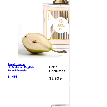
Inspirowane
Paris
Jo Malone | English
Pear&Freesia
Perfumes
N° 456
38,90
zł