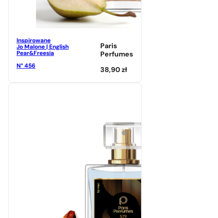
Inspirowane
Paris
Jo Malone | English
Pear&Freesia
Perfumes
N° 456
38,90
zł