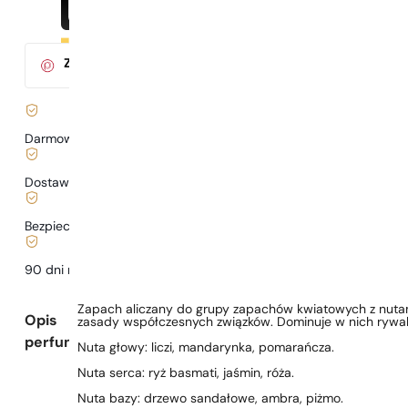
Za zakup tego produktu
otrzymasz
3
pkt.
w klubie Parys
Darmowa dostawa już
od 199 zł
Dostawa już
od 6,99 zł
.
Bezpieczne zakupy i płatności
90 dni na
przetestowanie
zapachu
Zapach aliczany do grupy zapachów kwiatowych z nutam
Opis
zasady współczesnych związków. Dominuje w nich rywali
perfum
Nuta głowy: liczi, mandarynka, pomarańcza.
Nuta serca: ryż basmati, jaśmin, róża.
Nuta bazy: drzewo sandałowe, ambra, piżmo.