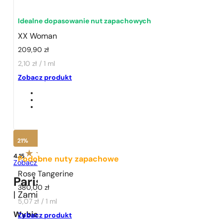
Idealne dopasowanie nut zapachowych
XX Woman
209,90
zł
2,10 zł / 1 ml
1 - 3 szt.
4 szt. za
1 grosz!
Zobacz produkt
21%
4.15
Podobne nuty zapachowe
Zobacz opinie
Rose Tangerine
Paris Perfumes N° 152 -
21
%
380,00
zł
| Zamiennik
Hugo Boss
XX Woman
5,07 zł / 1 ml
Wybierz pojemność:
Zobacz produkt