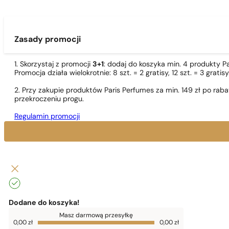
Zasady promocji
1. Skorzystaj z promocji
3+1
: dodaj do koszyka min. 4 produkty P
Promocja działa wielokrotnie: 8 szt. = 2 gratisy, 12 szt. = 3 gra
2. Przy zakupie produktów Paris Perfumes za min. 149 zł po r
przekroczeniu progu.
Regulamin promocji
Dodane do koszyka!
Do
Masz darmową przesyłkę
darmowej
0,00
zł
0,00
zł