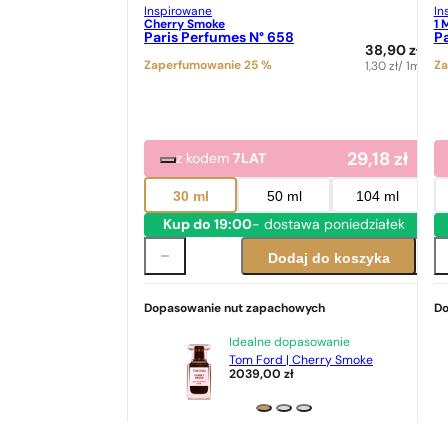
Inspirowane
In
Cherry Smoke
1 
Paris Perfumes N° 658
Pa
38,90
zł
Zaperfumowanie 25 %
Za
1,30
zł
/ 1ml
29,18
zł
z kodem
7LAT
30 ml
50 ml
104 ml
Kup do 19:00
- dostawa poniedziałek
Dodaj do koszyka
Dopasowanie nut zapachowych
Do
Idealne dopasowanie
Tom Ford | Cherry Smoke
2039,00
zł