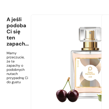
A jeśli
podoba
Ci się
ten
zapach...
Mamy
przeczucie,
że te
zapachy o
podobnych
nutach
przypadną Ci
do gustu