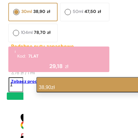
30ml
38,90
zł
50ml
47,50
zł
104ml
78,70
zł
Podobne nuty zapachowe
i
Femme
Kod:
7LAT
189,00
zł
29,18
zł
3,78 zł / 1 ml
ilość
Zobacz produkt
N°
38,90
zł
152