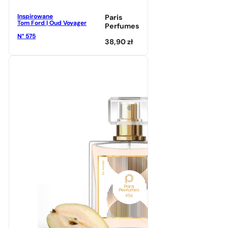
Inspirowane
Paris
Tom Ford | Oud Voyager
Perfumes
N° 575
38,90
zł