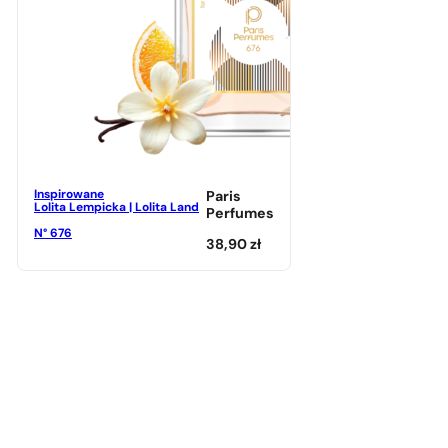
Inspirowane
Paris
Lolita Lempicka | Lolita Land
Perfumes
N° 676
38,90
zł