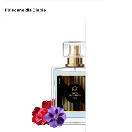
dostawy
brakuje
0,00
zł
Polecane dla Ciebie