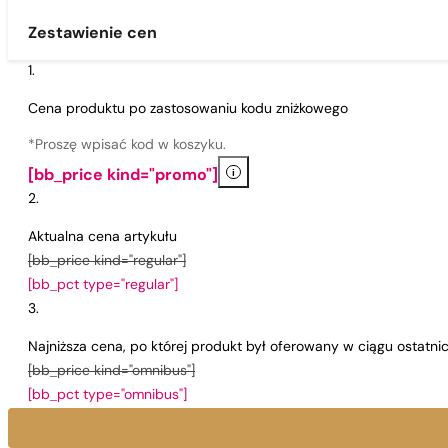
Zestawienie cen
Cena produktu po zastosowaniu kodu zniżkowego
*Proszę wpisać kod w koszyku.
i
[bb_price kind="promo"]
Aktualna cena artykułu
[bb_price kind="regular"]
[bb_pct type="regular"]
Najniższa cena, po której produkt był oferowany w ciągu ostatn
[bb_price kind="omnibus"]
[bb_pct type="omnibus"]