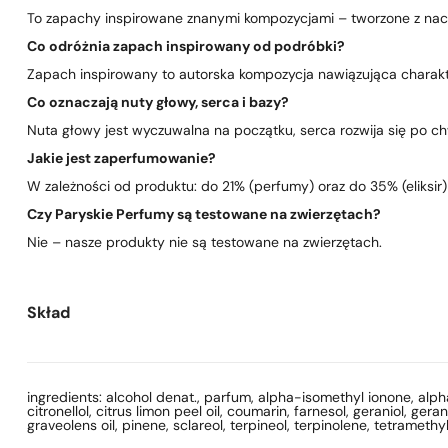
To zapachy inspirowane znanymi kompozycjami – tworzone z nacis
Co odróżnia zapach inspirowany od podróbki?
Zapach inspirowany to autorska kompozycja nawiązująca charakte
Co oznaczają nuty głowy, serca i bazy?
Nuta głowy jest wyczuwalna na początku, serca rozwija się po chwi
Jakie jest zaperfumowanie?
W zależności od produktu: do 21% (perfumy) oraz do 35% (eliksir)
Czy Paryskie Perfumy są testowane na zwierzętach?
Nie – nasze produkty nie są testowane na zwierzętach.
Skład
ingredients: alcohol denat., parfum, alpha-isomethyl ionone, alph
citronellol, citrus limon peel oil, coumarin, farnesol, geraniol, ge
graveolens oil, pinene, sclareol, terpineol, terpinolene, tetramet