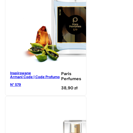
Inspirowane
Paris
Armani Code | Code Profumo
Perfumes
N° 579
38,90
zł