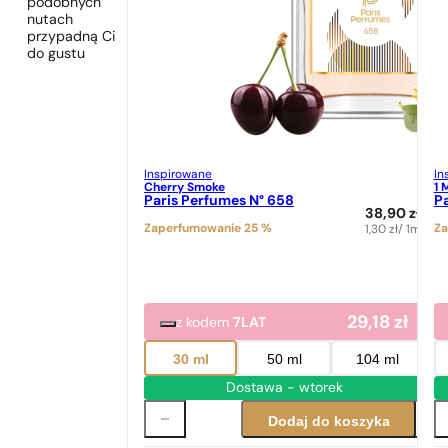
podobnych
nutach
przypadną Ci
do gustu
Inspirowane
In
Cherry Smoke
1 
Paris Perfumes N° 658
Pa
38,90
zł
Zaperfumowanie 25 %
Za
1,30
zł
/ 1ml
29,18
zł
z kodem
7LAT
30 ml
50 ml
104 ml
Dostawa - wtorek
Dodaj do koszyka