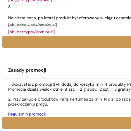
[bb_pct type="regular"]
Najniższa cena, po której produkt był oferowany w ciągu ostatn
[bb_price kind="omnibus"]
[bb_pct type="omnibus"]
Zasady promocji
1. Skorzystaj z promocji
3+1
: dodaj do koszyka min. 4 produkty P
Promocja działa wielokrotnie: 8 szt. = 2 gratisy, 12 szt. = 3 gra
2. Przy zakupie produktów Paris Perfumes za min. 149 zł po r
przekroczeniu progu.
Regulamin promocji