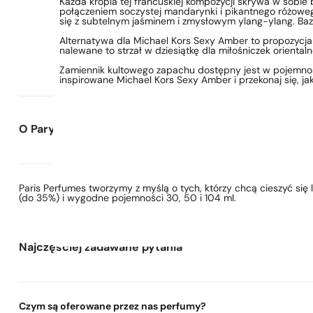
Każda kropla tej francuskiej kompozycji skrywa w sobie
połączeniem soczystej mandarynki i pikantnego różowego
się z subtelnym jaśminem i zmysłowym ylang-ylang. Bazę st
Alternatywa dla Michael Kors Sexy Amber to propozycja
nalewane to strzał w dziesiątkę dla miłośniczek orienta
Zamiennik kultowego zapachu dostępny jest w pojemno
inspirowane Michael Kors Sexy Amber i przekonaj się, ja
O Paryskie Perfumy
Paris Perfumes tworzymy z myślą o tych, którzy chcą cieszyć si
(do 35%) i wygodne pojemności 30, 50 i 104 ml.
Najczęściej zadawane pytania
Czym są oferowane przez nas perfumy?