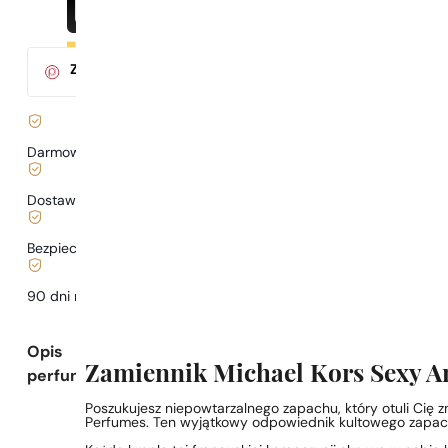
Za zakup tego produktu
otrzymasz
3
pkt.
w klubie Parys
Darmowa dostawa już
od 199 zł
Dostawa już
od 6,99 zł
.
Bezpieczne zakupy i płatności
90 dni na
przetestowanie
zapachu
Opis
Zamiennik Michael Kors Sexy Am
perfum
Poszukujesz niepowtarzalnego zapachu, który otuli Cię
Perfumes. Ten wyjątkowy odpowiednik kultowego zapachu