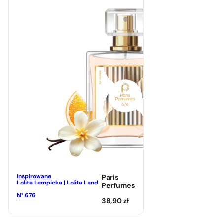
Inspirowane
Paris
Lolita Lempicka | Lolita Land
Perfumes
N° 676
38,90
zł