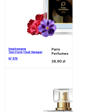
Inspirowane
Paris
Tom Ford | Oud Voyager
Perfumes
N° 575
38,90
zł