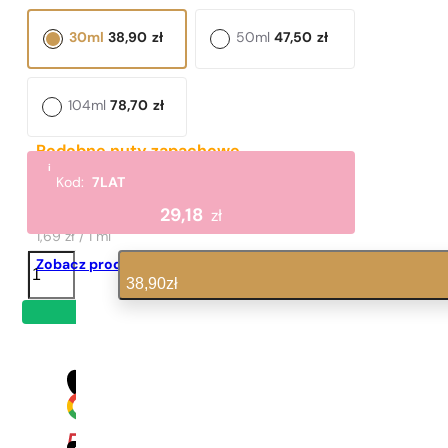
30ml
38,90
zł
50ml
47,50
zł
104ml
78,70
zł
Podobne nuty zapachowe
i
Active Bodies
Kod:
7LAT
168,90
zł
29,18
zł
1,69 zł / 1 ml
ilość
Zobacz produkt
N°
38,90
zł
142