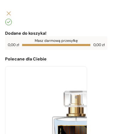
Dodane do koszyka!
Do
Masz darmową przesyłkę
darmowej
0,00
zł
0,00
zł
dostawy
brakuje
0,00
zł
Polecane dla Ciebie