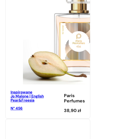
Inspirowane
Paris
Jo Malone | English
Pear&Freesia
Perfumes
N° 456
38,90
zł