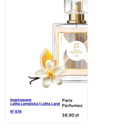
Inspirowane
Paris
Lolita Lempicka | Lolita Land
Perfumes
N° 676
38,90
zł