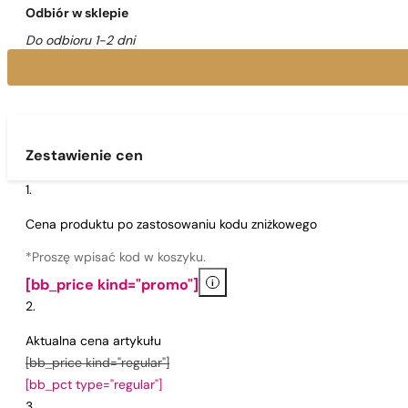
Odbiór w sklepie
Do odbioru 1-2 dni
Zestawienie cen
Cena produktu po zastosowaniu kodu zniżkowego
*Proszę wpisać kod w koszyku.
i
[bb_price kind="promo"]
Aktualna cena artykułu
[bb_price kind="regular"]
[bb_pct type="regular"]