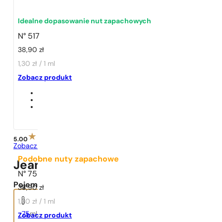
Idealne dopasowanie nut zapachowych
N° 517
38,90
zł
1,30 zł / 1 ml
1 - 3 szt.
4 szt. za
1 grosz!
Zobacz produkt
5.00
Zobacz opinie
Podobne nuty zapachowe
Jean Paul Gaultier | Ultra Male
N° 75
Pojemność:
38,90
zł
1,30 zł / 1 ml
75
ml
Zobacz produkt