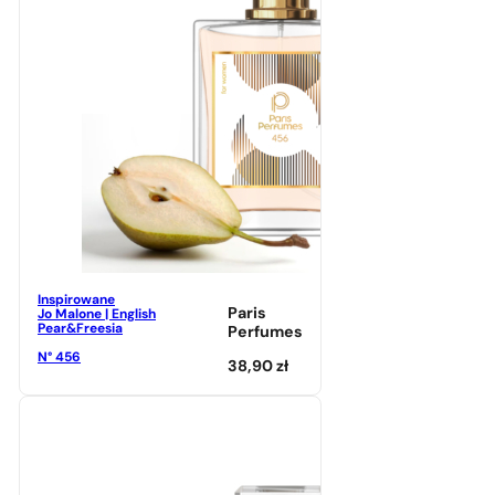
Inspirowane
Paris
Jo Malone | English
Pear&Freesia
Perfumes
N° 456
38,90
zł