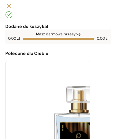
Dodane do koszyka!
Do
Masz darmową przesyłkę
darmowej
0,00
zł
0,00
zł
dostawy
brakuje
0,00
zł
Polecane dla Ciebie