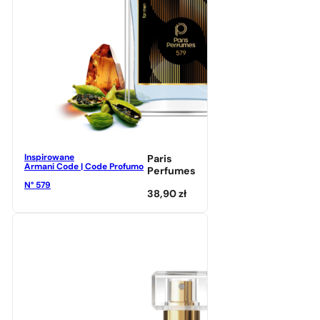
Inspirowane
Paris
Armani Code | Code Profumo
Perfumes
N° 579
38,90
zł