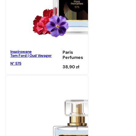
Inspirowane
Paris
Tom Ford | Oud Voyager
Perfumes
N° 575
38,90
zł