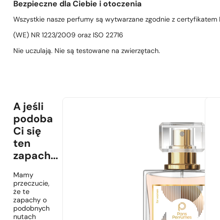
Bezpieczne dla Ciebie i otoczenia
Wszystkie nasze perfumy są wytwarzane zgodnie z certyfikatem D
(WE) NR 1223/2009 oraz ISO 22716
Nie uczulają. Nie są testowane na zwierzętach.
A jeśli
podoba
Ci się
ten
zapach...
Mamy
przeczucie,
że te
zapachy o
podobnych
nutach