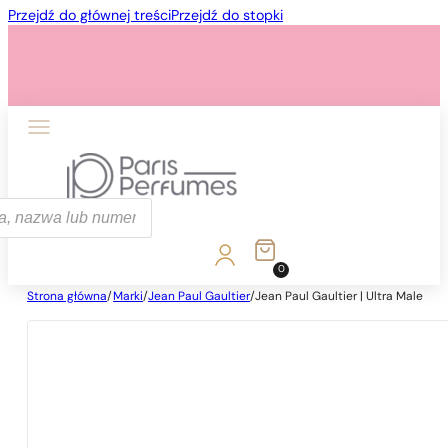
Przejdź do głównej treści
Przejdź do stopki
ka
0
Strona główna
/
Marki
/
Jean Paul Gaultier
/
Jean Paul Gaultier | Ultra Male
1 - 3 szt.
4 szt. za
1 grosz!