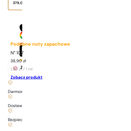
379,00
zł
Podobne nuty zapachowe
N° 107
38,90
zł
Za zakup tego produktu
otrzymasz
37
pkt.
w klubie Pary
1,30 zł / 1 ml
Zobacz produkt
Darmowa dostawa już
od 199 zł
Dostawa już
od 6,99 zł
.
Bezpieczne zakupy i płatności