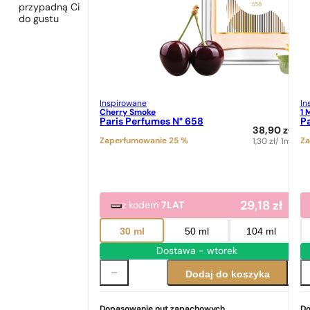
przypadną Ci
do gustu
Inspirowane
In
Cherry Smoke
1 
Paris Perfumes N° 658
Pa
38,90
zł
Zaperfumowanie 25 %
Za
1,30
zł
/ 1ml
29,18
zł
z kodem
7LAT
30 ml
50 ml
104 ml
Dostawa - wtorek
Dodaj do koszyka
Dopasowanie nut zapachowych
Do