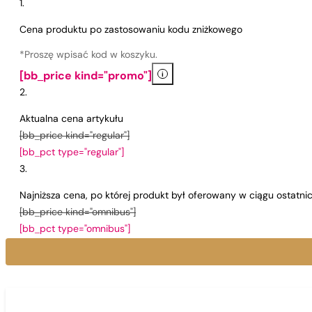
Cena produktu po zastosowaniu kodu zniżkowego
*Proszę wpisać kod w koszyku.
i
[bb_price kind="promo"]
Aktualna cena artykułu
[bb_price kind="regular"]
[bb_pct type="regular"]
Najniższa cena, po której produkt był oferowany w ciągu ostatn
[bb_price kind="omnibus"]
[bb_pct type="omnibus"]