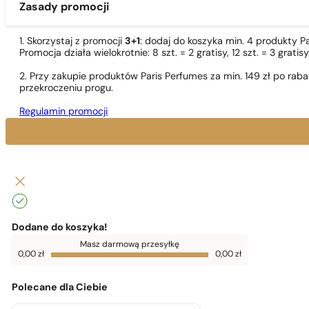
Zasady promocji
1. Skorzystaj z promocji
3+1
: dodaj do koszyka min. 4 produkty P
Promocja działa wielokrotnie: 8 szt. = 2 gratisy, 12 szt. = 3 gra
2. Przy zakupie produktów Paris Perfumes za min. 149 zł po r
przekroczeniu progu.
Regulamin promocji
Dodane do koszyka!
Do
Masz darmową przesyłkę
darmowej
0,00
zł
0,00
zł
dostawy
brakuje
0,00
zł
Polecane dla Ciebie