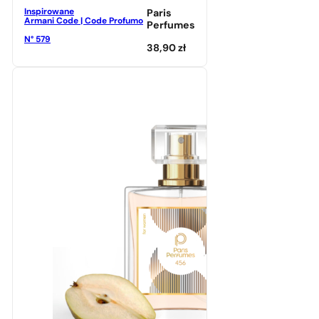
Inspirowane
Paris
Armani Code | Code Profumo
Perfumes
N° 579
38,90
zł