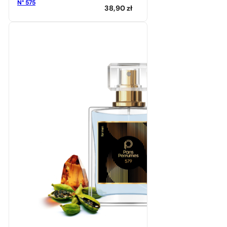
N° 575
38,90
zł