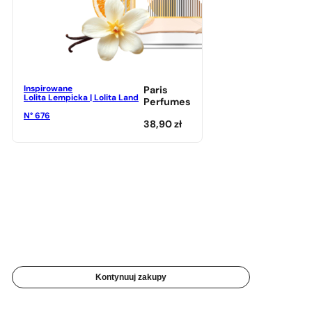
Inspirowane
Paris
Lolita Lempicka | Lolita Land
Perfumes
N° 676
38,90
zł
Kontynuuj zakupy