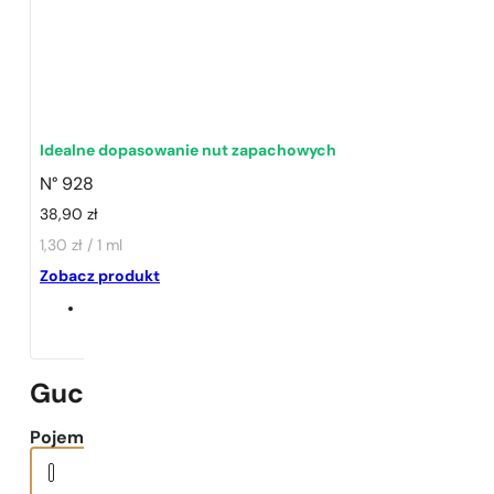
Idealne dopasowanie nut zapachowych
1 - 3 szt.
4 szt. za
1 grosz!
N° 928
38,90
zł
1,30 zł / 1 ml
Zobacz produkt
Gucci | Flora Gorgeous Gardenia E
Pojemność: