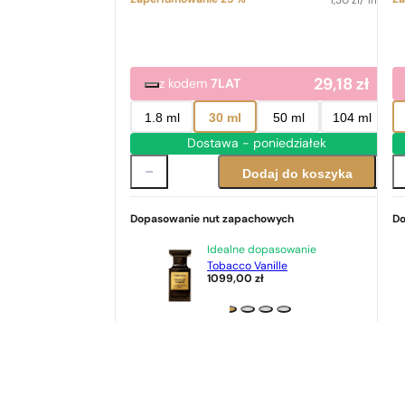
1,30
zł
/ 1ml
29,18
zł
z kodem
7LAT
1.8 ml
30 ml
50 ml
104 ml
Dostawa - poniedziałek
Dodaj do koszyka
Dopasowanie nut zapachowych
Do
Idealne dopasowanie
Tobacco Vanille
1099,00
zł