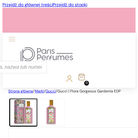
Przejdź do głównej treści
Przejdź do stopki
ka
0
Strona główna
/
Marki
/
Gucci
/
Gucci | Flora Gorgeous Gardenia EDP
1 - 3 szt.
4 szt. za
1 grosz!