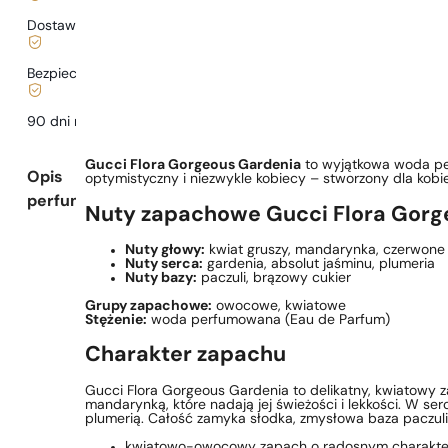
Dostawa już
od 6,99 zł
.
Bezpieczne zakupy i płatności
90 dni na
przetestowanie
zapachu
Gucci Flora Gorgeous Gardenia
to wyjątkowa woda per
Opis
optymistyczny i niezwykle kobiecy – stworzony dla kobie
perfum
Nuty zapachowe Gucci Flora Gorg
Nuty głowy:
kwiat gruszy, mandarynka, czerwon
Nuty serca:
gardenia, absolut jaśminu, plumeria
Nuty bazy:
paczuli, brązowy cukier
Grupy zapachowe:
owocowe, kwiatowe
Stężenie:
woda perfumowana (Eau de Parfum)
Charakter zapachu
Gucci Flora Gorgeous Gardenia to delikatny, kwiatowy 
mandarynką, które nadają jej świeżości i lekkości. W 
plumerią. Całość zamyka słodka, zmysłowa baza paczuli
kwiatowo-owocowy zapach o radosnym charakte