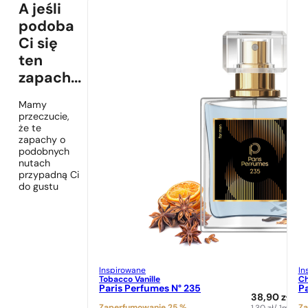
A jeśli
podoba
Ci się
ten
zapach...
Mamy
przeczucie,
że te
zapachy o
podobnych
nutach
przypadną Ci
do gustu
Inspirowane
In
Tobacco Vanille
Ch
Paris Perfumes N° 235
Pa
38,90
zł
Zaperfumowanie 25 %
Za