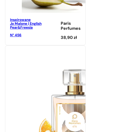
Inspirowane
Paris
Jo Malone | English
Pear&Freesia
Perfumes
N° 456
38,90
zł