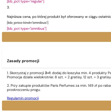
[bb_pct type="regular"]
Najniższa cena, po której produkt był oferowany w ciągu ostatn
[bb_price kind="omnibus"]
[bb_pct type="omnibus"]
Zasady promocji
1. Skorzystaj z promocji
3+1
: dodaj do koszyka min. 4 produkty P
Promocja działa wielokrotnie: 8 szt. = 2 gratisy, 12 szt. = 3 gra
2. Przy zakupie produktów Paris Perfumes za min. 149 zł po r
przekroczeniu progu.
Regulamin promocji