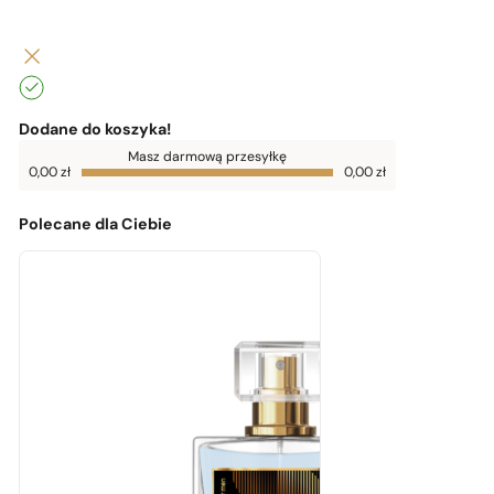
Dodane do koszyka!
Do
Masz darmową przesyłkę
darmowej
0,00
zł
0,00
zł
dostawy
brakuje
0,00
zł
Polecane dla Ciebie