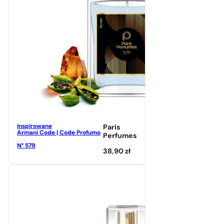
Inspirowane
Paris
Armani Code | Code Profumo
Perfumes
N° 579
38,90
zł