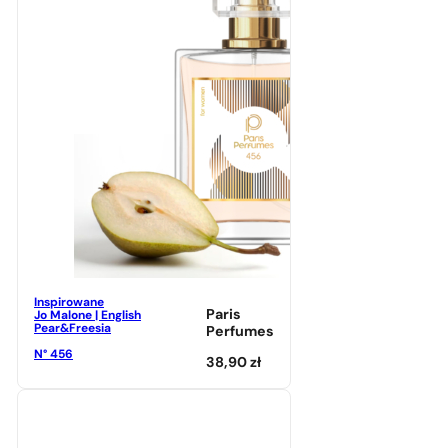
Inspirowane
Paris
Jo Malone | English
Pear&Freesia
Perfumes
N° 456
38,90
zł