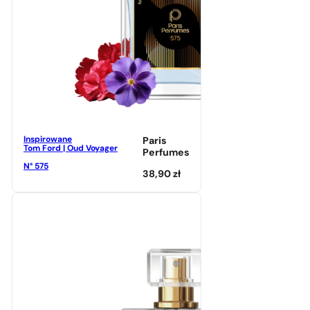
Inspirowane
Paris
Tom Ford | Oud Voyager
Perfumes
N° 575
38,90
zł