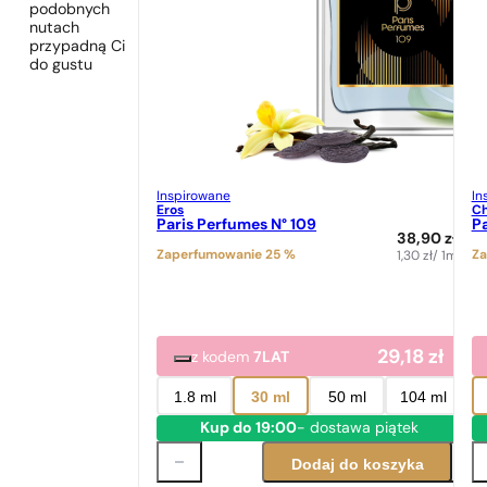
podobnych
nutach
przypadną Ci
do gustu
Inspirowane
In
Eros
Ch
Paris Perfumes N° 109
Pa
38,90
zł
Zaperfumowanie 25 %
Za
1,30
zł
/ 1ml
29,18
zł
z kodem
7LAT
1.8 ml
30 ml
50 ml
104 ml
Kup do 19:00
- dostawa piątek
Dodaj do koszyka