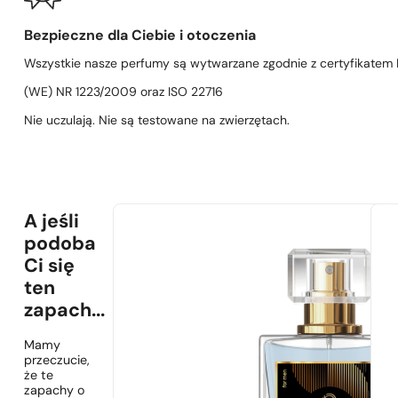
Bezpieczne dla Ciebie i otoczenia
Wszystkie nasze perfumy są wytwarzane zgodnie z certyfikatem D
(WE) NR 1223/2009 oraz ISO 22716
Nie uczulają. Nie są testowane na zwierzętach.
A jeśli
podoba
Ci się
ten
zapach...
Mamy
przeczucie,
że te
zapachy o