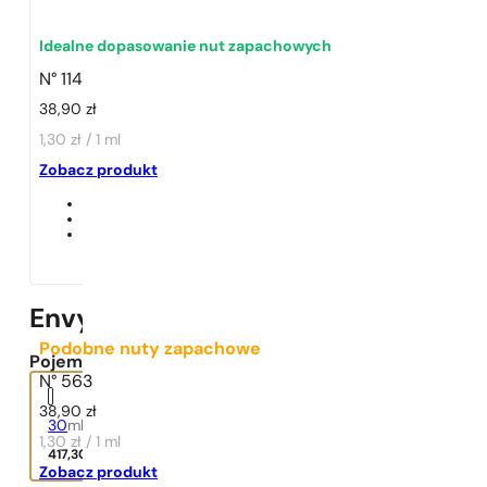
Idealne dopasowanie nut zapachowych
N° 114
38,90
zł
1,30 zł / 1 ml
1 - 3 szt.
4 szt. za
1 grosz!
Zobacz produkt
Envy Me
Podobne nuty zapachowe
Pojemność:
N° 563
38,90
zł
30
ml
1,30 zł / 1 ml
417,30
zł
Zobacz produkt