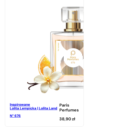
Inspirowane
Paris
Lolita Lempicka | Lolita Land
Perfumes
N° 676
38,90
zł