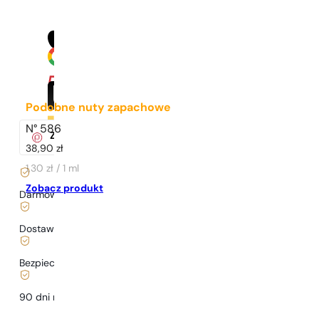
Podobne nuty zapachowe
N° 586
Za zakup tego produktu
otrzymasz
41
pkt.
w klubie Pary
38,90
zł
1,30 zł / 1 ml
Zobacz produkt
Darmowa dostawa już
od 199 zł
Dostawa już
od 6,99 zł
.
Bezpieczne zakupy i płatności
90 dni na
przetestowanie
zapachu