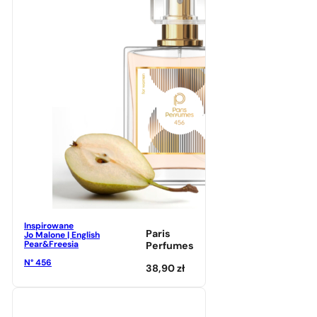
Inspirowane
Paris
Jo Malone | English
Pear&Freesia
Perfumes
N° 456
38,90
zł