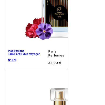
Inspirowane
Paris
Tom Ford | Oud Voyager
Perfumes
N° 575
38,90
zł