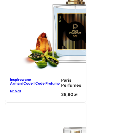
Inspirowane
Paris
Armani Code | Code Profumo
Perfumes
N° 579
38,90
zł