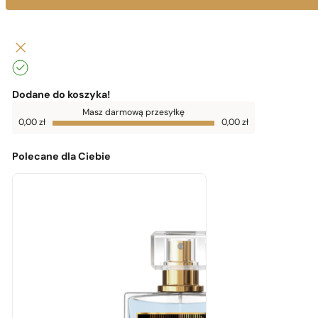
Dodane do koszyka!
Do
Masz darmową przesyłkę
darmowej
0,00
zł
0,00
zł
dostawy
brakuje
0,00
zł
Polecane dla Ciebie