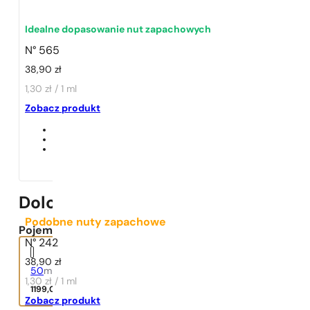
Idealne dopasowanie nut zapachowych
N° 565
38,90
zł
1,30 zł / 1 ml
1 - 3 szt.
4 szt. za
1 grosz!
Zobacz produkt
Dolce&Gabbana | The One Mysteri
Podobne nuty zapachowe
Pojemność:
N° 242
38,90
zł
50
ml
1,30 zł / 1 ml
1199,00
zł
Zobacz produkt