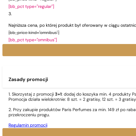
[bb_pct type="regular"]
Najniższa cena, po której produkt był oferowany w ciągu ostatn
[bb_price kind="omnibus"]
[bb_pct type="omnibus"]
Zasady promocji
1. Skorzystaj z promocji
3+1
: dodaj do koszyka min. 4 produkty P
Promocja działa wielokrotnie: 8 szt. = 2 gratisy, 12 szt. = 3 gra
2. Przy zakupie produktów Paris Perfumes za min. 149 zł po r
przekroczeniu progu.
Regulamin promocji