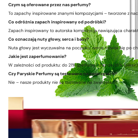
Czym są oferowane przez nas perfumy?
To zapachy inspirowane znanymi kompozycjami – tworzone z nacis
Co odróżnia zapach inspirowany od podróbki?
Zapach inspirowany to autorska kompozycja nawiązująca charakte
Co oznaczają nuty głowy, serca i bazy?
Nuta głowy jest wyczuwalna na początku, serca rozwija się po chwi
Jakie jest zaperfumowanie?
W zależności od produktu: do 21% (perfumy) oraz do 35% (eliksir)
Czy Paryskie Perfumy są testowane na zwierzętach?
Nie – nasze produkty nie są testowane na zwierzętach.