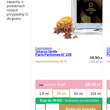
zapachy o
podobnych
nutach
przypadną Ci
do gustu
Inspirowane
In
Tobacco Vanille
Ch
Paris Perfumes N° 235
Pa
38,90
zł
Zaperfumowanie 25 %
Za
1,30
zł
/ 1ml
29,18
zł
z kodem
7LAT
1.8 ml
30 ml
50 ml
104 ml
Kup do 19:00
- dostawa poniedziałek
Dodaj do koszyka