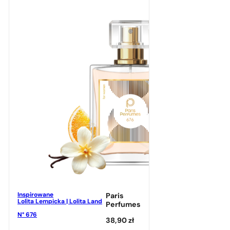
Inspirowane
Paris
Lolita Lempicka | Lolita Land
Perfumes
N° 676
38,90
zł