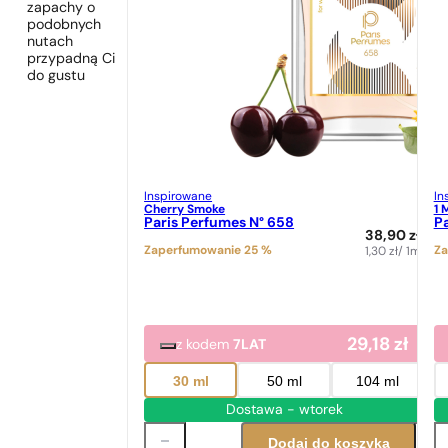
zapachy o
podobnych
nutach
przypadną Ci
do gustu
Inspirowane
In
Cherry Smoke
1 
Paris Perfumes N° 658
Pa
38,90
zł
Zaperfumowanie 25 %
Za
1,30
zł
/ 1ml
29,18
zł
z kodem
7LAT
30 ml
50 ml
104 ml
Dostawa - wtorek
Dodaj do koszyka