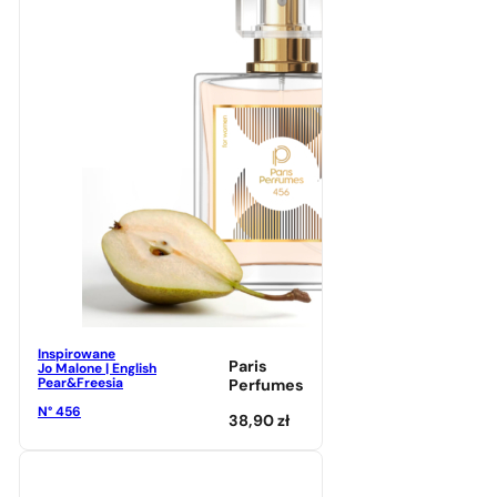
Inspirowane
Paris
Jo Malone | English
Pear&Freesia
Perfumes
N° 456
38,90
zł