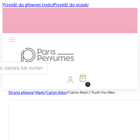
Przejdź do głównej treści
Przejdź do stopki
ka
0
Strona główna
/
Marki
/
Calvin Klein
/
Calvin Klein | Truth For Men
1 - 3 szt.
4 szt. za
1 grosz!