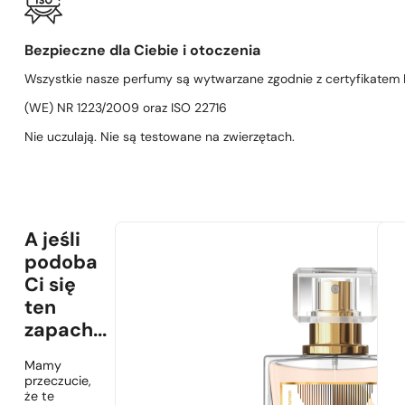
Bezpieczne dla Ciebie i otoczenia
Wszystkie nasze perfumy są wytwarzane zgodnie z certyfikatem D
(WE) NR 1223/2009 oraz ISO 22716
Nie uczulają. Nie są testowane na zwierzętach.
A jeśli
podoba
Ci się
ten
zapach...
Mamy
przeczucie,
że te