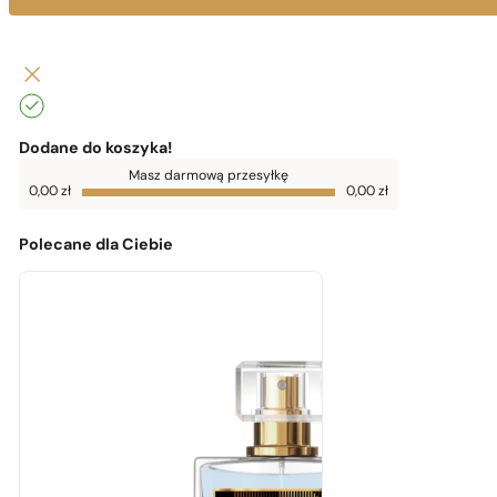
Dodane do koszyka!
Do
Masz darmową przesyłkę
darmowej
0,00
zł
0,00
zł
dostawy
brakuje
0,00
zł
Polecane dla Ciebie