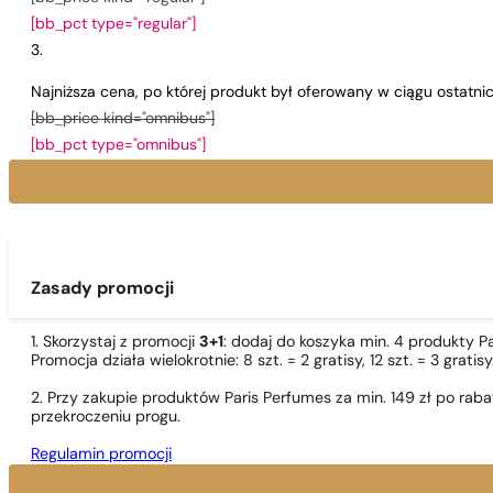
[bb_pct type="regular"]
Najniższa cena, po której produkt był oferowany w ciągu ostatn
[bb_price kind="omnibus"]
[bb_pct type="omnibus"]
Zasady promocji
1. Skorzystaj z promocji
3+1
: dodaj do koszyka min. 4 produkty P
Promocja działa wielokrotnie: 8 szt. = 2 gratisy, 12 szt. = 3 gra
2. Przy zakupie produktów Paris Perfumes za min. 149 zł po r
przekroczeniu progu.
Regulamin promocji