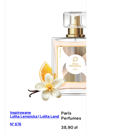
Inspirowane
Paris
Lolita Lempicka | Lolita Land
Perfumes
N° 676
38,90
zł