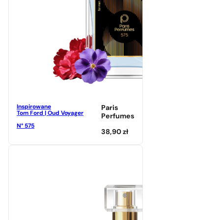
Inspirowane
Paris
Tom Ford | Oud Voyager
Perfumes
N° 575
38,90
zł