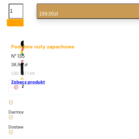
ilość
Calvin
199,00
zł
Klein
|
Truth
For
Men
Podobne nuty zapachowe
N° 135
38,90
zł
1,30 zł / 1 ml
Zobacz produkt
Za zakup tego produktu
otrzymasz
19
pkt.
w klubie Pary
Darmowa dostawa już
od 199 zł
Dostawa już
od 6,99 zł
.