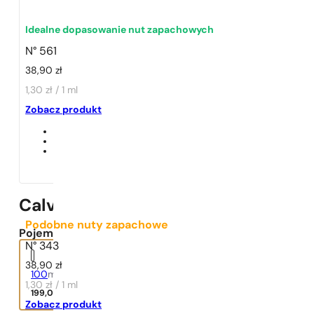
Idealne dopasowanie nut zapachowych
N° 561
38,90
zł
1,30 zł / 1 ml
1 - 3 szt.
4 szt. za
1 grosz!
Zobacz produkt
Calvin Klein | Truth For Men
Podobne nuty zapachowe
Pojemność:
N° 343
38,90
zł
100
ml
1,30 zł / 1 ml
199,00
zł
Zobacz produkt