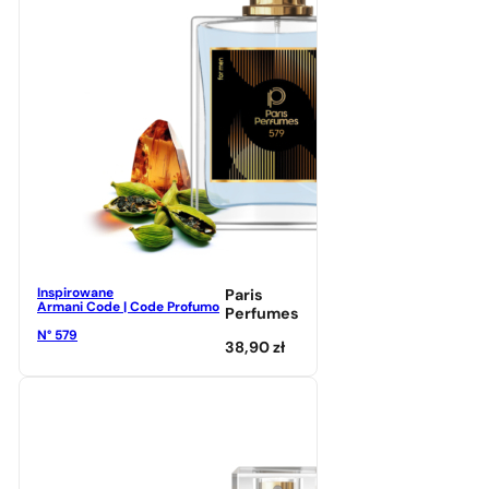
Inspirowane
Paris
Armani Code | Code Profumo
Perfumes
N° 579
38,90
zł